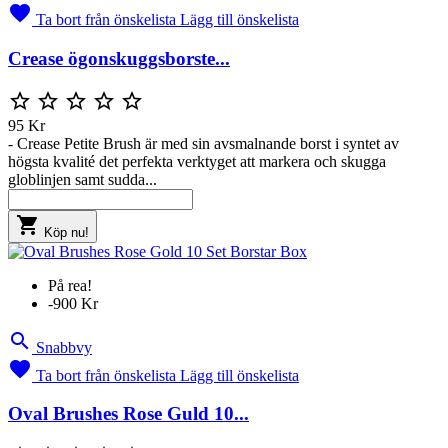

Ta bort från önskelista
Lägg till önskelista
Crease ögonskuggsborste...





95 Kr
- Crease Petite Brush är med sin avsmalnande borst i syntet av
högsta kvalité det perfekta verktyget att markera och skugga
globlinjen samt sudda...

Köp nu!
På rea!
-900 Kr

Snabbvy

Ta bort från önskelista
Lägg till önskelista
Oval Brushes Rose Guld 10...