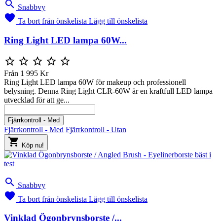

Snabbvy

Ta bort från önskelista
Lägg till önskelista
Ring Light LED lampa 60W...





Från
1 995 Kr
Ring Light LED lampa 60W för makeup och professionell
belysning. Denna Ring Light CLR-60W är en kraftfull LED lampa
utvecklad för att ge...
Fjärrkontroll - Med
Fjärrkontroll - Med
Fjärrkontroll - Utan

Köp nu!

Snabbvy

Ta bort från önskelista
Lägg till önskelista
Vinklad Ögonbrynsborste /...