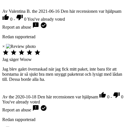
Av Valentina B. the 2021-06-16
Den här recensionen var hjälpsam


0
-
0
You've already voted


Report an abuse
Redan rapporterad
×





Jag säger Woow
Jag blev galet överraskad när jag fick mitt paket, inte bara för att
borstarna är så sjukt bra men snyggt paketerat och lyxigt med lådan
till. Dessa borde alla ha.


Av the 2020-10-18
Den här recensionen var hjälpsam
0
-
0
You've already voted


Report an abuse
Redan rapporterad