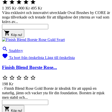





1 395 Kr
-900 Kr
495 Kr
Våra exklusivt och innovativt utvecklade Oval Brushes by CORE är
noga tillverkade och testade för att tillgodose det yttersta av vad som
krävs av...

Köp nu!

Snabbvy

Ta bort från önskelista
Lägg till önskelista
Finish Blend Borste Rose...





198 Kr
- Finish Blend Rose Gold Borste är idealisk för att uppnå en
naturlig, jämn och vacker yta för din foundation. Borsten är mjuk
men stabil och...

Köp nu!