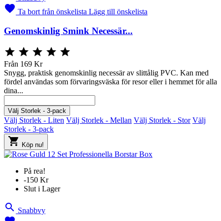

Ta bort från önskelista
Lägg till önskelista
Genomskinlig Smink Necessär...





Från
169 Kr
Snygg, praktisk genomskinlig necessär av slittålig PVC. Kan med
fördel användas som förvaringsväska för resor eller i hemmet för alla
dina...
Välj Storlek - 3-pack
Välj Storlek - Liten
Välj Storlek - Mellan
Välj Storlek - Stor
Välj
Storlek - 3-pack

Köp nu!
På rea!
-150 Kr
Slut i Lager

Snabbvy
