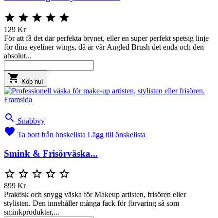





129 Kr
För att få det där perfekta brynet, eller en super perfekt spetsig linje
för dina eyeliner wings, då är vår Angled Brush det enda och den
absolut...

Köp nu!

Snabbvy

Ta bort från önskelista
Lägg till önskelista
Smink & Frisörväska...





899 Kr
Praktisk och snygg väska för Makeup artisten, frisören eller
stylisten. Den innehåller många fack för förvaring så som
sminkprodukter,...