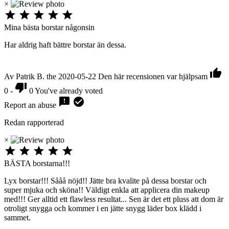
×





Mina bästa borstar någonsin
Har aldrig haft bättre borstar än dessa.

Av Patrik B. the 2020-05-22
Den här recensionen var hjälpsam

0
-
0
You've already voted


Report an abuse
Redan rapporterad
×





BÄSTA borstarna!!!
Lyx borstar!!! Sååå nöjd!! Jätte bra kvalite på dessa borstar och
super mjuka och sköna!! Väldigt enkla att applicera din makeup
med!!! Ger alltid ett flawless resultat... Sen är det ett pluss att dom är
otroligt snygga och kommer i en jätte snygg läder box klädd i
sammet.