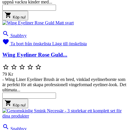
uppnå vackra kinder med...

Köp nu!

Snabbvy

Ta bort från önskelista
Lägg till önskelista
Wing Eyeliner Rose Guld...





79 Kr
- Wing Liner Eyeliner Brush är en bred, vinklad eyelinerborste som
är perfekt för att skapa professionell vingeformad eyeliner-look. Det
ultimata...

Köp nu!

Snabbvy