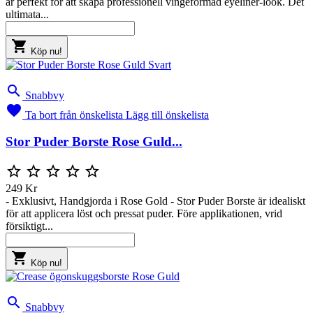
är perfekt för att skapa professionell vingeformad eyeliner-look. Det
ultimata...

Köp nu!

Snabbvy

Ta bort från önskelista
Lägg till önskelista
Stor Puder Borste Rose Guld...





249 Kr
- Exklusivt, Handgjorda i Rose Gold - Stor Puder Borste är idealiskt
för att applicera löst och pressat puder. Före applikationen, vrid
försiktigt...

Köp nu!

Snabbvy