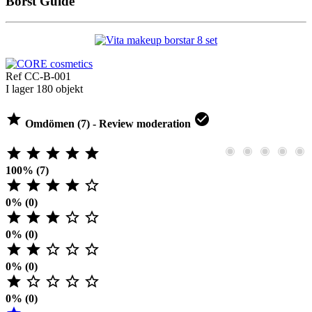
Borst Guide
Ref
CC-B-001
I lager
180 objekt


Omdömen (7) - Review moderation





100% (7)





0% (0)





0% (0)





0% (0)





0% (0)