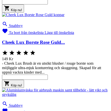

Köp nu!

Snabbvy

Ta bort från önskelista
Lägg till önskelista
Cheek Lux Borste Rose Guld...





149 Kr
- Cheek Lux Brush är en utsökt blusher / rouge borste som
möjliggör ultra-mjuk konturering och skuggning. Skapad för att
uppnå vackra kinder med...

Köp nu!

Snabbvy
