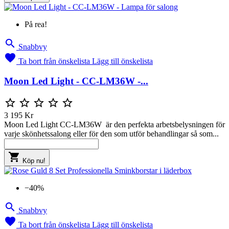
På rea!

Snabbvy

Ta bort från önskelista
Lägg till önskelista
Moon Led Light - CC-LM36W -...





3 195 Kr
Moon Led Light CC-LM36W är den perfekta arbetsbelysningen för
varje skönhetssalong eller för den som utför behandlingar så som...

Köp nu!
−40%

Snabbvy

Ta bort från önskelista
Lägg till önskelista