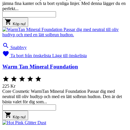
jämna fina kanter och ta bort synliga linjer. Med denna lägger du en
perfekt...

Köp nu!

Snabbvy

Ta bort från önskelista
Lägg till önskelista
Warm Tan Mineral Foundation





225 Kr
Core Cosmetic WarmTan Mineral Foundation Passar dig med
neutral till oliv hudtyp och med en lätt solbrun hudton. Den är det
bästa valet för dig som...

Köp nu!