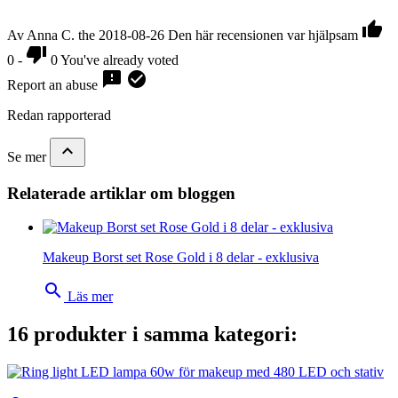

Av Anna C. the 2018-08-26
Den här recensionen var hjälpsam

0
-
0
You've already voted


Report an abuse
Redan rapporterad

Se mer
Relaterade artiklar om bloggen
Makeup Borst set Rose Gold i 8 delar - exklusiva
search
Läs mer
16 produkter i samma kategori: