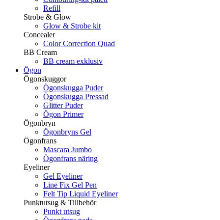
Refill
Strobe & Glow
Glow & Strobe kit
Concealer
Color Correction Quad
BB Cream
BB cream exklusiv
Ögon
Ögonskuggor
Ögonskugga Puder
Ögonskugga Pressad
Glitter Puder
Ögon Primer
Ögonbryn
Ögonbryns Gel
Ögonfrans
Mascara Jumbo
Ögonfrans näring
Eyeliner
Gel Eyeliner
Line Fix Gel Pen
Felt Tip Liquid Eyeliner
Punktutsug & Tillbehör
Punkt utsug