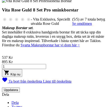
Vita Rose Guld 8 Set Pro sminkborstar
- Vita Exklusiva, Speciellt
(5/5) av 7 totala betyg
utvalda Rose Guld
Se omdömen
Makeup Borstar set
.
Set innehåller 8 exklusiva handgjorda borstar för att täcka upp din
dagliga makeup rutin, levereras i en snygg box, detta set är ett måste
för en makeup inspirerad. Tillverkade i bästa syntet hår av Taklon.
Föredrar du
Svarta Makeupborstar har vi dom här >
537 Kr
895 Kr

Köp nu

Ta bort från önskelista
Lägg till önskelista
Dela
Dela
Twittra