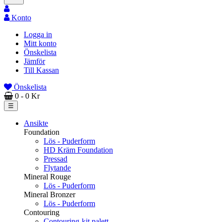
Konto
Logga in
Mitt konto
Önskelista
Jämför
Till Kassan
Önskelista
0
- 0 Kr
Toggle
☰
navigation
Ansikte
Foundation
Lös - Puderform
HD Kräm Foundation
Pressad
Flytande
Mineral Rouge
Lös - Puderform
Mineral Bronzer
Lös - Puderform
Contouring
Contouring-kit palett