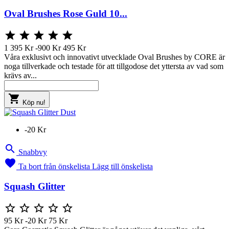
Oval Brushes Rose Guld 10...





1 395 Kr
-900 Kr
495 Kr
Våra exklusivt och innovativt utvecklade Oval Brushes by CORE är
noga tillverkade och testade för att tillgodose det yttersta av vad som
krävs av...

Köp nu!
-20 Kr

Snabbvy

Ta bort från önskelista
Lägg till önskelista
Squash Glitter





95 Kr
-20 Kr
75 Kr