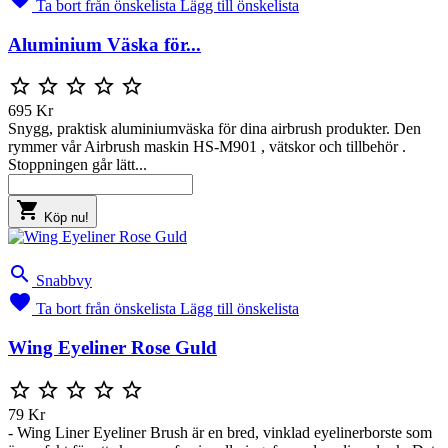
Ta bort från önskelista
Lägg till önskelista
Aluminium Väska för...





695 Kr
Snygg, praktisk aluminiumväska för dina airbrush produkter. Den
rymmer vår Airbrush maskin HS-M901 , vätskor och tillbehör .
Stoppningen går lätt...

Köp nu!

Snabbvy

Ta bort från önskelista
Lägg till önskelista
Wing Eyeliner Rose Guld





79 Kr
- Wing Liner Eyeliner Brush är en bred, vinklad eyelinerborste som