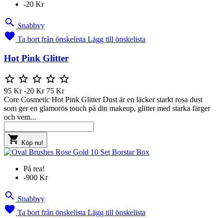
-20 Kr

Snabbvy

Ta bort från önskelista
Lägg till önskelista
Hot Pink Glitter





95 Kr
-20 Kr
75 Kr
Core Cosmetic Hot Pink Glitter Dust är en läcker starkt rosa dust
som ger en glamorös touch på din makeup, glitter med starka färger
och vem...

Köp nu!
På rea!
-900 Kr

Snabbvy

Ta bort från önskelista
Lägg till önskelista