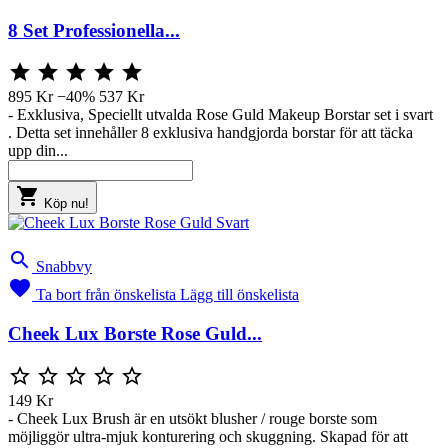
8 Set Professionella...





895 Kr
−40%
537 Kr
- Exklusiva, Speciellt utvalda Rose Guld Makeup Borstar set i svart
. Detta set innehåller 8 exklusiva handgjorda borstar för att täcka
upp din...

Köp nu!

Snabbvy

Ta bort från önskelista
Lägg till önskelista
Cheek Lux Borste Rose Guld...





149 Kr
- Cheek Lux Brush är en utsökt blusher / rouge borste som
möjliggör ultra-mjuk konturering och skuggning. Skapad för att