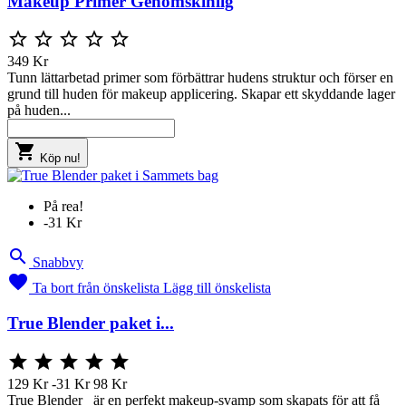
Makeup Primer Genomskinlig





349 Kr
Tunn lättarbetad primer som förbättrar hudens struktur och förser en
grund till huden för makeup applicering. Skapar ett skyddande lager
på huden...

Köp nu!
På rea!
-31 Kr

Snabbvy

Ta bort från önskelista
Lägg till önskelista
True Blender paket i...





129 Kr
-31 Kr
98 Kr
True Blender är en perfekt makeup-svamp som skapats för att få