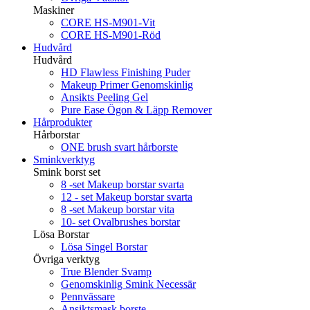
Maskiner
CORE HS-M901-Vit
CORE HS-M901-Röd
Hudvård
Hudvård
HD Flawless Finishing Puder
Makeup Primer Genomskinlig
Ansikts Peeling Gel
Pure Ease Ögon & Läpp Remover
Hårprodukter
Hårborstar
ONE brush svart hårborste
Sminkverktyg
Smink borst set
8 -set Makeup borstar svarta
12 - set Makeup borstar svarta
8 -set Makeup borstar vita
10- set Ovalbrushes borstar
Lösa Borstar
Lösa Singel Borstar
Övriga verktyg
True Blender Svamp
Genomskinlig Smink Necessär
Pennvässare
Ansiktsmask borste