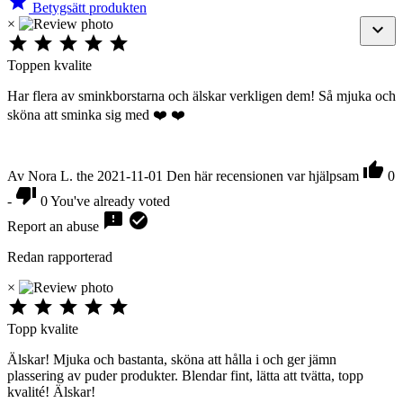

Betygsätt produkten
×






Toppen kvalite
Har flera av sminkborstarna och älskar verkligen dem! Så mjuka och
sköna att sminka sig med ❤️ ❤️

Av Nora L. the 2021-11-01
Den här recensionen var hjälpsam
0

-
0
You've already voted


Report an abuse
Redan rapporterad
×





Topp kvalite
Älskar! Mjuka och bastanta, sköna att hålla i och ger jämn
plassering av puder produkter. Blendar fint, lätta att tvätta, topp
kvalité! Älskar!