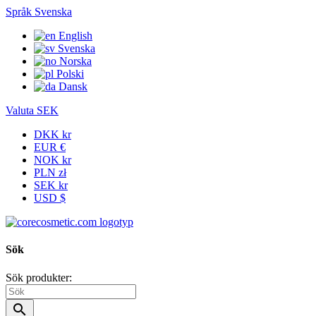
Språk
Svenska
English
Svenska
Norska
Polski
Dansk
Valuta
SEK
DKK kr
EUR €
NOK kr
PLN zł
SEK kr
USD $
Sök
Sök produkter:
search