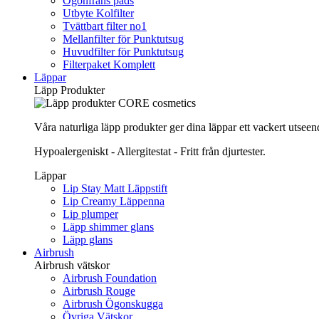
Ögonfrans pads
Utbyte Kolfilter
Tvättbart filter no1
Mellanfilter för Punktutsug
Huvudfilter för Punktutsug
Filterpaket Komplett
Läppar
Läpp Produkter
Våra naturliga läpp produkter ger dina läppar ett vackert utsee
Hypoalergeniskt - Allergitestat - Fritt från djurtester.
Läppar
Lip Stay Matt Läppstift
Lip Creamy Läppenna
Lip plumper
Läpp shimmer glans
Läpp glans
Airbrush
Airbrush vätskor
Airbrush Foundation
Airbrush Rouge
Airbrush Ögonskugga
Övriga Vätskor