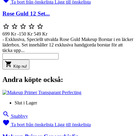
Ta bort från önskelista
Lägg till önskelista
Rose Guld 12 Set...





699 Kr
-150 Kr
549 Kr
- Exklusiva, Speciellt utvalda Rose Guld Makeup Borstar i en läcker
läderbox. Set innehåller 12 exklusiva handgjorda borstar för att
täcka upp...

Köp nu!
Andra köpte också:
Slut i Lager

Snabbvy

Ta bort från önskelista
Lägg till önskelista