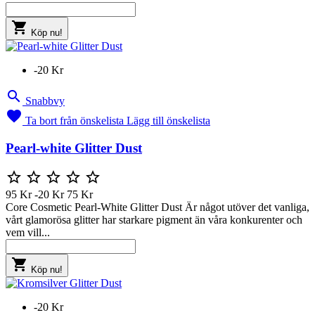

Köp nu!
-20 Kr

Snabbvy

Ta bort från önskelista
Lägg till önskelista
Pearl-white Glitter Dust





95 Kr
-20 Kr
75 Kr
Core Cosmetic Pearl-White Glitter Dust Är något utöver det vanliga,
vårt glamorösa glitter har starkare pigment än våra konkurenter och
vem vill...

Köp nu!
-20 Kr