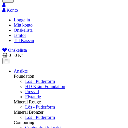
Konto
Logga in
Mitt konto
Önskelista
Jämför
Till Kassan
Önskelista
0
- 0 Kr
Toggle
☰
navigation
Ansikte
Foundation
Lös - Puderform
HD Kräm Foundation
Pressad
Flytande
Mineral Rouge
Lös - Puderform
Mineral Bronzer
Lös - Puderform
Contouring
Contouring-kit palett