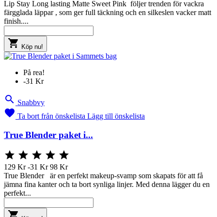
Lip Stay Long lasting Matte Sweet Pink följer trenden för vackra
färgglada läppar , som ger full täckning och en silkeslen vacker matt
finish....

Köp nu!
På rea!
-31 Kr

Snabbvy

Ta bort från önskelista
Lägg till önskelista
True Blender paket i...





129 Kr
-31 Kr
98 Kr
True Blender är en perfekt makeup-svamp som skapats för att få
jämna fina kanter och ta bort synliga linjer. Med denna lägger du en
perfekt...
