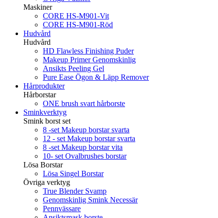
Maskiner
CORE HS-M901-Vit
CORE HS-M901-Röd
Hudvård
Hudvård
HD Flawless Finishing Puder
Makeup Primer Genomskinlig
Ansikts Peeling Gel
Pure Ease Ögon & Läpp Remover
Hårprodukter
Hårborstar
ONE brush svart hårborste
Sminkverktyg
Smink borst set
8 -set Makeup borstar svarta
12 - set Makeup borstar svarta
8 -set Makeup borstar vita
10- set Ovalbrushes borstar
Lösa Borstar
Lösa Singel Borstar
Övriga verktyg
True Blender Svamp
Genomskinlig Smink Necessär
Pennvässare
Ansiktsmask borste