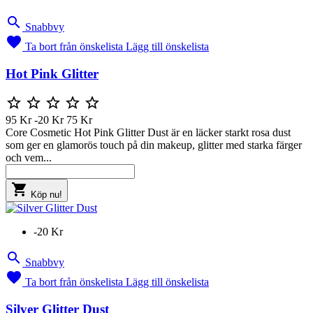

Snabbvy

Ta bort från önskelista
Lägg till önskelista
Hot Pink Glitter





95 Kr
-20 Kr
75 Kr
Core Cosmetic Hot Pink Glitter Dust är en läcker starkt rosa dust
som ger en glamorös touch på din makeup, glitter med starka färger
och vem...

Köp nu!
-20 Kr

Snabbvy

Ta bort från önskelista
Lägg till önskelista
Silver Glitter Dust