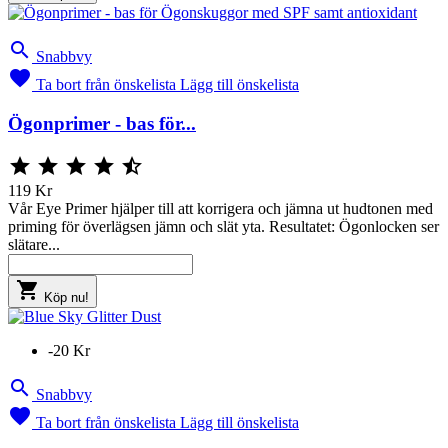

Snabbvy

Ta bort från önskelista
Lägg till önskelista
Ögonprimer - bas för...





119 Kr
Vår Eye Primer hjälper till att korrigera och jämna ut hudtonen med
priming för överlägsen jämn och slät yta. Resultatet: Ögonlocken ser
slätare...

Köp nu!
-20 Kr

Snabbvy

Ta bort från önskelista
Lägg till önskelista