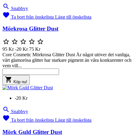

Snabbvy

Ta bort från önskelista
Lägg till önskelista
Mörkrosa Glitter Dust





95 Kr
-20 Kr
75 Kr
Core Cosmetic Mörkrosa Glitter Dust Är något utöver det vanliga,
vårt glamorösa glitter har starkare pigment än våra konkurenter och
vem vill...

Köp nu!
-20 Kr

Snabbvy

Ta bort från önskelista
Lägg till önskelista
Mörk Guld Glitter Dust