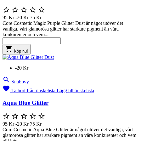





95 Kr
-20 Kr
75 Kr
Core Cosmetic Magic Purple Glitter Dust är något utöver det
vanliga, vårt glamorösa glitter har starkare pigment än våra
konkurenter och vem...

Köp nu!
-20 Kr

Snabbvy

Ta bort från önskelista
Lägg till önskelista
Aqua Blue Glitter





95 Kr
-20 Kr
75 Kr
Core Cosmetic Aqua Blue Glitter är något utöver det vanliga, vårt
glamorösa glitter har starkare pigment än våra konkurenter och vem
vill inte...