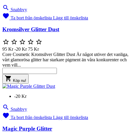

Snabbvy

Ta bort från önskelista
Lägg till önskelista
Kromsilver Glitter Dust





95 Kr
-20 Kr
75 Kr
Core Cosmetic Kromsilver Glitter Dust Är något utöver det vanliga,
vårt glamorösa glitter har starkare pigment än våra konkurenter och
vem vill...

Köp nu!
-20 Kr

Snabbvy

Ta bort från önskelista
Lägg till önskelista
Magic Purple Glitter