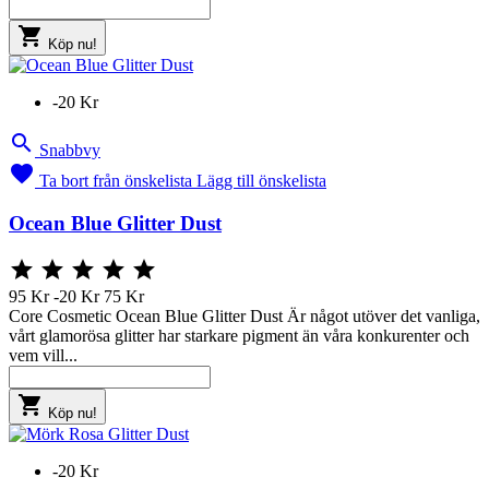

Köp nu!
-20 Kr

Snabbvy

Ta bort från önskelista
Lägg till önskelista
Ocean Blue Glitter Dust





95 Kr
-20 Kr
75 Kr
Core Cosmetic Ocean Blue Glitter Dust Är något utöver det vanliga,
vårt glamorösa glitter har starkare pigment än våra konkurenter och
vem vill...

Köp nu!
-20 Kr