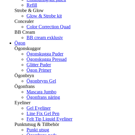
Refill
Strobe & Glow
Glow & Strobe kit
Concealer
Color Correction Quad
BB Cream
BB cream exklusiv
Ögon
Ögonskuggor
Ögonskugga Puder
Ögonskugga Pressad
Glitter Puder
Ögon Primer
Ögonbryn
Ögonbryns Gel
Ögonfrans
Mascara Jumbo
Ögonfrans näring
Eyeliner
Gel Eyeliner
Line Fix Gel Pen
Felt Tip Liquid Eyeliner
Punktutsug & Tillbehör
Punkt utsug