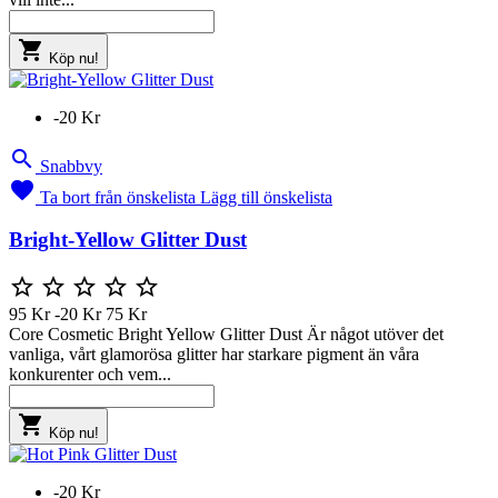

Köp nu!
-20 Kr

Snabbvy

Ta bort från önskelista
Lägg till önskelista
Bright-Yellow Glitter Dust





95 Kr
-20 Kr
75 Kr
Core Cosmetic Bright Yellow Glitter Dust Är något utöver det
vanliga, vårt glamorösa glitter har starkare pigment än våra
konkurenter och vem...

Köp nu!
-20 Kr