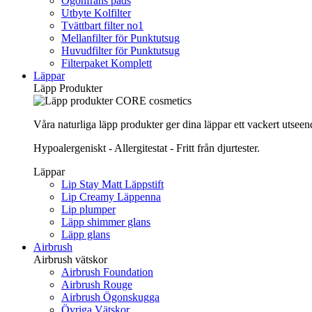
Ögonfrans pads
Utbyte Kolfilter
Tvättbart filter no1
Mellanfilter för Punktutsug
Huvudfilter för Punktutsug
Filterpaket Komplett
Läppar
Läpp Produkter
Våra naturliga läpp produkter ger dina läppar ett vackert utsee
Hypoalergeniskt - Allergitestat - Fritt från djurtester.
Läppar
Lip Stay Matt Läppstift
Lip Creamy Läppenna
Lip plumper
Läpp shimmer glans
Läpp glans
Airbrush
Airbrush vätskor
Airbrush Foundation
Airbrush Rouge
Airbrush Ögonskugga
Övriga Vätskor