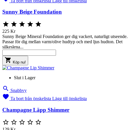
Ta bort från önskelista
Lägg till önskelista
Sunny Beige Foundation





225 Kr
Sunny Beige Mineral Foundation ger dig vackert, naturligt utseende.
Passar för dig mellan varm/olive hudtyp och med ljus hudton. Det
silkeslena...

Köp nu!
Slut i Lager

Snabbvy

Ta bort från önskelista
Lägg till önskelista
Champagne Läpp Shimmer





129 Kr