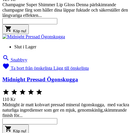
Champagne Super Shimmer Lip Gloss Denna pärlskimrande
champagne färg som håller dina läppar fuktade och säkerställer den
långvariga effekten...

Köp nu!
Slut i Lager

Snabbvy

Ta bort från önskelista
Lägg till önskelista
Midnight Pressad Ögonskugga





110 Kr
Midnight är matt kolsvart pressad mineral ögonskugga, med vackra
naturliga ingredienser som ger en mjuk, genomskinlig,skimmrande
finish för...

Köp nu!