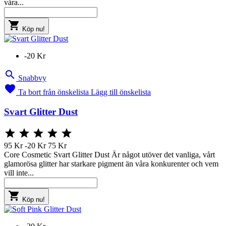
våra...

Köp nu!
-20 Kr

Snabbvy

Ta bort från önskelista
Lägg till önskelista
Svart Glitter Dust





95 Kr
-20 Kr
75 Kr
Core Cosmetic Svart Glitter Dust Är något utöver det vanliga, vårt
glamorösa glitter har starkare pigment än våra konkurenter och vem
vill inte...

Köp nu!