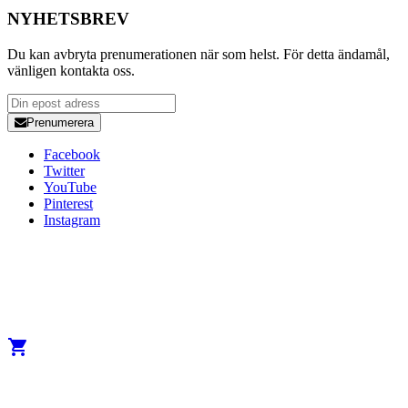
NYHETSBREV
Du kan avbryta prenumerationen när som helst. För detta ändamål,
vänligen kontakta oss.
Prenumerera
Facebook
Twitter
YouTube
Pinterest
Instagram
Copyright 2026 Developed by
Studio1one
. All Rights Reserved.
A brand from True Beauty Inter AB
