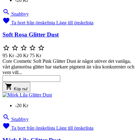
-20 Kr

Snabbvy

Ta bort från önskelista
Lägg till önskelista
Soft Rosa Glitter Dust





95 Kr
-20 Kr
75 Kr
Core Cosmetic Soft Pink Glitter Dust är något utöver det vanliga,
vårt glamorösa glitter har starkare pigment än våra konkurenter och
vem vill...

Köp nu!
-20 Kr

Snabbvy

Ta bort från önskelista
Lägg till önskelista