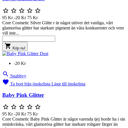





95 Kr
-20 Kr
75 Kr
Core Cosmetic Silver Glitte r är något utöver det vanliga, vårt
glamorösa glitter har starkare pigment än våra konkurenter och vem
vill inte...

Köp nu!
-20 Kr

Snabbvy

Ta bort från önskelista
Lägg till önskelista
Baby Pink Glitter





95 Kr
-20 Kr
75 Kr
Core Cosmetic Baby Pink Glitter är något varenda tjej borde ha i sin
sminkväska, vårt glamorösa glitter har starkare roligare färger än