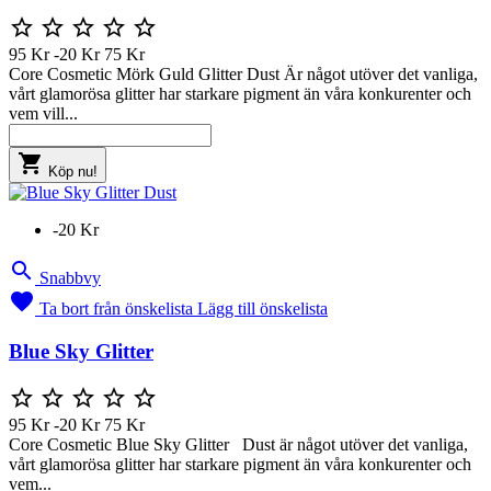





95 Kr
-20 Kr
75 Kr
Core Cosmetic Mörk Guld Glitter Dust Är något utöver det vanliga,
vårt glamorösa glitter har starkare pigment än våra konkurenter och
vem vill...

Köp nu!
-20 Kr

Snabbvy

Ta bort från önskelista
Lägg till önskelista
Blue Sky Glitter





95 Kr
-20 Kr
75 Kr
Core Cosmetic Blue Sky Glitter Dust är något utöver det vanliga,
vårt glamorösa glitter har starkare pigment än våra konkurenter och
vem...