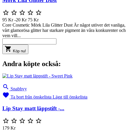
Mörk Lila Glitter Dust





95 Kr
-20 Kr
75 Kr
Core Cosmetic Mörk Lila Glitter Dust Är något utöver det vanliga,
vårt glamorösa glitter har starkare pigment än våra konkurenter och
vem vill...

Köp nu!
Andra köpte också:

Snabbvy

Ta bort från önskelista
Lägg till önskelista
Lip Stay matt läppstift -...





179 Kr