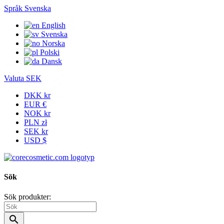
Språk
Svenska
English
Svenska
Norska
Polski
Dansk
Valuta
SEK
DKK kr
EUR €
NOK kr
PLN zł
SEK kr
USD $
Sök
Sök produkter:
search