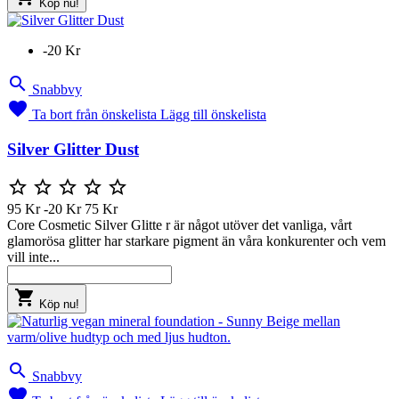
Köp nu!
-20 Kr

Snabbvy

Ta bort från önskelista
Lägg till önskelista
Silver Glitter Dust





95 Kr
-20 Kr
75 Kr
Core Cosmetic Silver Glitte r är något utöver det vanliga, vårt
glamorösa glitter har starkare pigment än våra konkurenter och vem
vill inte...

Köp nu!

Snabbvy
