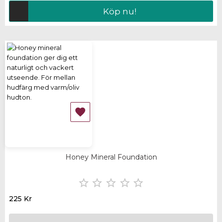
Köp nu!

Honey Mineral Foundation





225 Kr