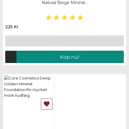
Natural Beige Mineral...





225 Kr
Köp nu!
