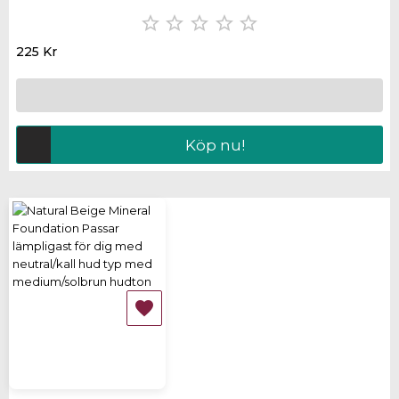





225 Kr
Köp nu!
