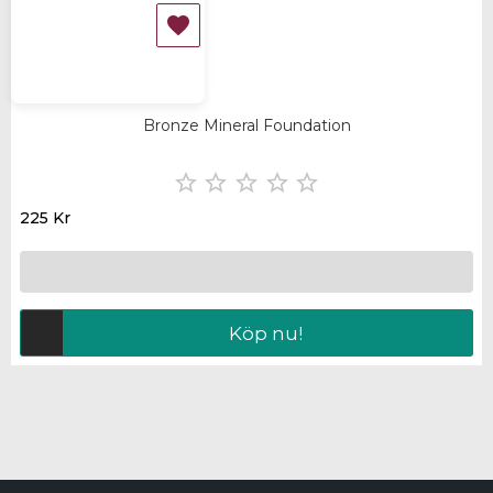

Bronze Mineral Foundation





225 Kr
Köp nu!