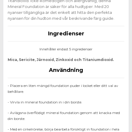
Titandioxid. Icke-komedogen och allergivänlig, denna
Mineral Foundation är säker för alla hudtyper. Med 20
nyanser tillgängliga är det enkelt att hitta den perfekta
nyansen för din hudton med vår beskrivande färg guide.
Ingredienser
Innehåller endast 5 ingredienser
Mica, Sericite, Järnoxid, Zinkoxid och Titaniumdioxid.
Användning
- Placera en liten mängd foundation puder i locket eller ditt val av
behållare.
- Virvla in mineral foundation in i din borste.
- Avlägsna överflödigt mineral foundation genom att knacka med
din borste.
- Med en cirkelrörelse, börja bearbeta försiktigt in foundation i hela