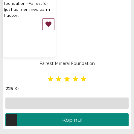

Fairest Mineral Foundation





225 Kr
Köp nu!