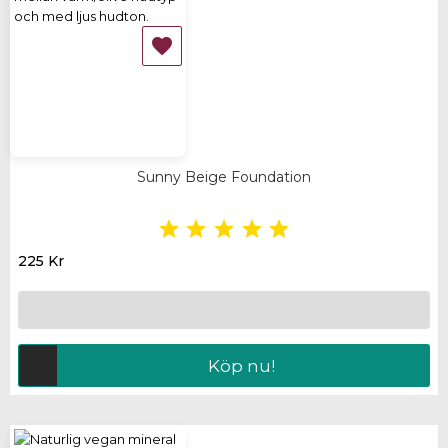

Sunny Beige Foundation





225 Kr
Köp nu!