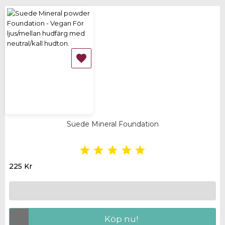
SLUT I LAGER

Suede Mineral Foundation





225 Kr
Köp nu!