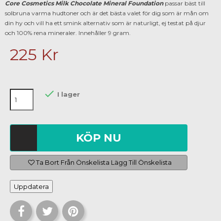
Core Cosmetics Milk Chocolate Mineral Foundation
passar bäst till
solbruna varma hudtoner och är det bästa valet för dig som är mån om
din hy och vill ha ett smink alternativ som är naturligt, ej testat på djur
och 100% rena mineraler. Innehåller 9 gram.
225 Kr

I lager
KÖP NU
Ta Bort Från Önskelista
Lägg Till Önskelista