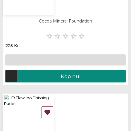
Cocoa Mineral Foundation





225 Kr
Köp nu!
