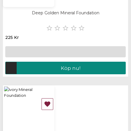
Deep Golden Mineral Foundation





225 Kr
Köp nu!
SLUT I LAGER
