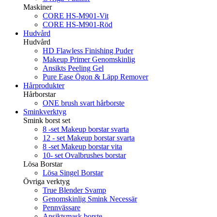
Maskiner
CORE HS-M901-Vit
CORE HS-M901-Röd
Hudvård
Hudvård
HD Flawless Finishing Puder
Makeup Primer Genomskinlig
Ansikts Peeling Gel
Pure Ease Ögon & Läpp Remover
Hårprodukter
Hårborstar
ONE brush svart hårborste
Sminkverktyg
Smink borst set
8 -set Makeup borstar svarta
12 - set Makeup borstar svarta
8 -set Makeup borstar vita
10- set Ovalbrushes borstar
Lösa Borstar
Lösa Singel Borstar
Övriga verktyg
True Blender Svamp
Genomskinlig Smink Necessär
Pennvässare
Ansiktsmask borste