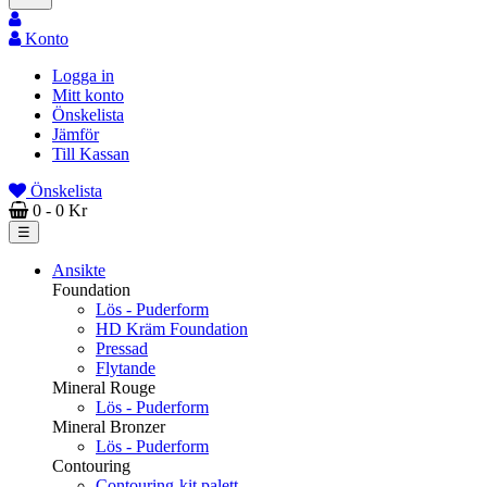
Konto
Logga in
Mitt konto
Önskelista
Jämför
Till Kassan
Önskelista
0
- 0 Kr
Toggle
☰
navigation
Ansikte
Foundation
Lös - Puderform
HD Kräm Foundation
Pressad
Flytande
Mineral Rouge
Lös - Puderform
Mineral Bronzer
Lös - Puderform
Contouring
Contouring-kit palett