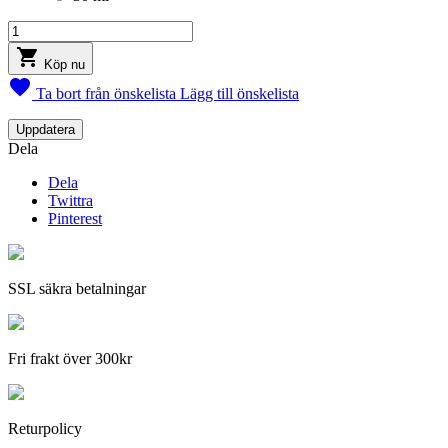

Köp nu

Ta bort från önskelista
Lägg till önskelista
Dela
Dela
Twittra
Pinterest
SSL säkra betalningar
Fri frakt över 300kr
Returpolicy