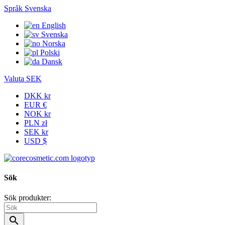
Språk
Svenska
English
Svenska
Norska
Polski
Dansk
Valuta
SEK
DKK kr
EUR €
NOK kr
PLN zł
SEK kr
USD $
Sök
Sök produkter:
search