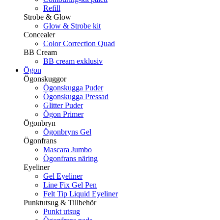
Refill
Strobe & Glow
Glow & Strobe kit
Concealer
Color Correction Quad
BB Cream
BB cream exklusiv
Ögon
Ögonskuggor
Ögonskugga Puder
Ögonskugga Pressad
Glitter Puder
Ögon Primer
Ögonbryn
Ögonbryns Gel
Ögonfrans
Mascara Jumbo
Ögonfrans näring
Eyeliner
Gel Eyeliner
Line Fix Gel Pen
Felt Tip Liquid Eyeliner
Punktutsug & Tillbehör
Punkt utsug