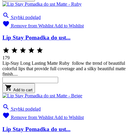

Szybki podgląd

Remove from Wishlist
Add to Wishlist
Lip Stay Pomadka do ust...





179
Lip-Stay Long Lasting Matte Ruby follow the trend of beautiful
colorful lips that provide full coverage and a silky beautiful matte
finish....

Add to cart

Szybki podgląd

Remove from Wishlist
Add to Wishlist
Lip Stay Pomadka do ust...