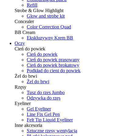
Refill
Strobe & Glow Highlight
Glow and strobe kit
Concealer
Color Correction Quad
BB Cream
Ekskluzywny Krem BB
Oczy
Cień do powiek
Cień do powiek
Cień do powiek prasowany
Cień do powiek brokatowy
Podkład do cieni do powiek
Żel do brwi
Żel do brwi
Rzęsy
Tusz do rzes Jumbo
Odzywka do rzęs
Eyeliner
Gel Eyeliner
Line Fix Gel Pen
Felt Tip Liquid Eyeliner
Inne akcesoria
Sztuczne rzęsy wentylacja