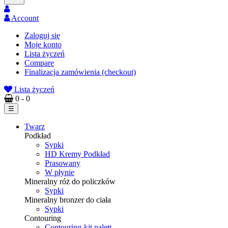
Account
Zaloguj się
Moje konto
Lista życzeń
Compare
Finalizacja zamówienia (checkout)
Lista życzeń
0
- 0
Toggle
☰
navigation
Twarz
Podkład
Sypki
HD Kremy Podkład
Prasowany
W płynie
Mineralny róż do policzków
Sypki
Mineralny bronzer do ciała
Sypki
Contouring
Contouring-kit palett