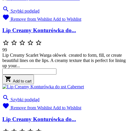

Szybki podgląd

Remove from Wishlist
Add to Wishlist
Lip Creamy Konturówka do...





99
Lip Creamy Scarlet Warga ołówek created to form, fill, or create
beautiful lines on the lips. A creamy texture that is perfect for lining
up your...

Add to cart

Szybki podgląd

Remove from Wishlist
Add to Wishlist
Lip Creamy Konturówka do...