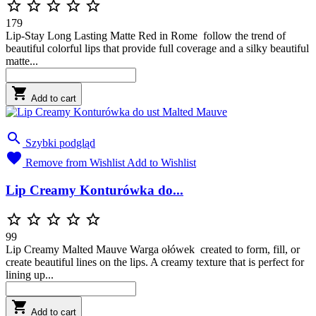





179
Lip-Stay Long Lasting Matte Red in Rome follow the trend of
beautiful colorful lips that provide full coverage and a silky beautiful
matte...

Add to cart

Szybki podgląd

Remove from Wishlist
Add to Wishlist
Lip Creamy Konturówka do...





99
Lip Creamy Malted Mauve Warga ołówek created to form, fill, or
create beautiful lines on the lips. A creamy texture that is perfect for
lining up...

Add to cart