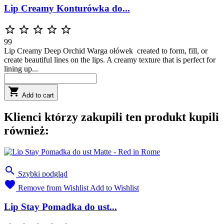
Lip Creamy Konturówka do...





99
Lip Creamy Deep Orchid Warga ołówek created to form, fill, or
create beautiful lines on the lips. A creamy texture that is perfect for
lining up...

Add to cart
Klienci którzy zakupili ten produkt kupili
również:

Szybki podgląd

Remove from Wishlist
Add to Wishlist
Lip Stay Pomadka do ust...