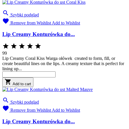

Szybki podgląd

Remove from Wishlist
Add to Wishlist
Lip Creamy Konturówka do...





99
Lip Creamy Coral Kiss Warga ołówek created to form, fill, or
create beautiful lines on the lips. A creamy texture that is perfect for
lining up...

Add to cart

Szybki podgląd

Remove from Wishlist
Add to Wishlist
Lip Creamy Konturówka do...