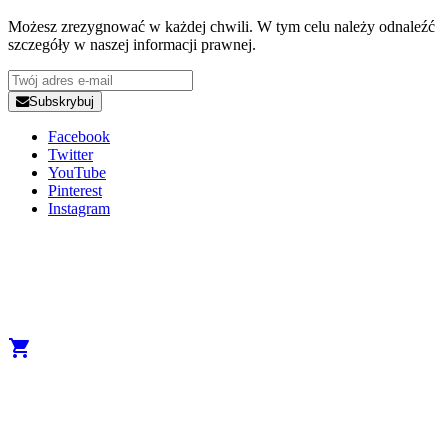
Możesz zrezygnować w każdej chwili. W tym celu należy odnaleźć
szczegóły w naszej informacji prawnej.
Subskrybuj
Facebook
Twitter
YouTube
Pinterest
Instagram
Copyright 2025 Developed by
Studio1one
. All Rights Reserved.
A brand from True Beauty Inter AB
