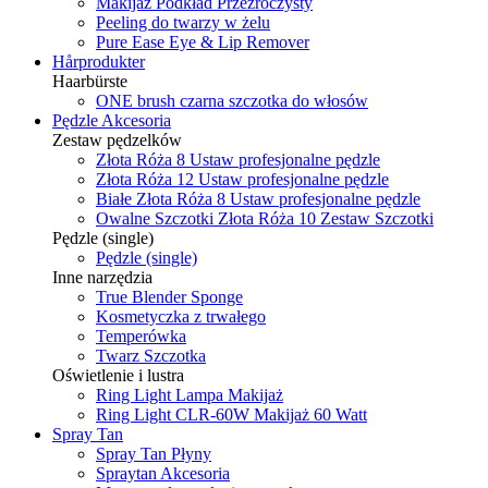
Makijaż Podkład Przezroczysty
Peeling do twarzy w żelu
Pure Ease Eye & Lip Remover
Hårprodukter
Haarbürste
ONE brush czarna szczotka do włosów
Pędzle Akcesoria
Zestaw pędzelków
Złota Róża 8 Ustaw profesjonalne pędzle
Złota Róża 12 Ustaw profesjonalne pędzle
Białe Złota Róża 8 Ustaw profesjonalne pędzle
Owalne Szczotki Złota Róża 10 Zestaw Szczotki
Pędzle (single)
Pędzle (single)
Inne narzędzia
True Blender Sponge
Kosmetyczka z trwałego
Temperówka
Twarz Szczotka
Oświetlenie i lustra
Ring Light Lampa Makijaż
Ring Light CLR-60W Makijaż 60 Watt
Spray Tan
Spray Tan Płyny
Spraytan Akcesoria