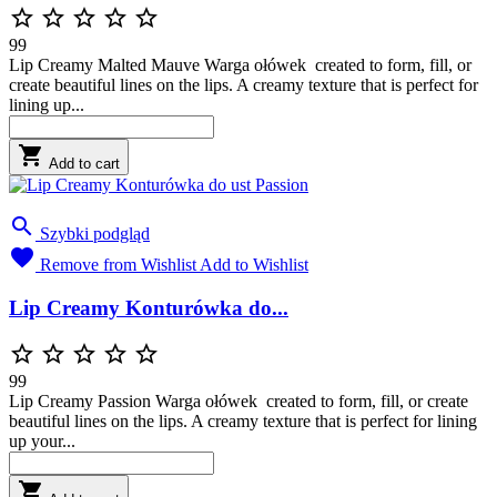





99
Lip Creamy Malted Mauve Warga ołówek created to form, fill, or
create beautiful lines on the lips. A creamy texture that is perfect for
lining up...

Add to cart

Szybki podgląd

Remove from Wishlist
Add to Wishlist
Lip Creamy Konturówka do...





99
Lip Creamy Passion Warga ołówek created to form, fill, or create
beautiful lines on the lips. A creamy texture that is perfect for lining
up your...
