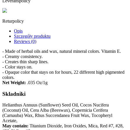
Leveranspolicy
Returpolicy
Opis
Szczegóły produktu
Reviews (0)
- Made of herbal oils and wax, natural mineral colors. Vitamin E.
- Creamy consistency.
- Creates thin sharp lines.
- Color stays on.
- O
paque color that stays on for hours, 22 different high pigmented
colors.
Net Weight:
.035 Oz/1g
Skladniki
Helianthus Annuus (Sunflower) Seed Oil, Cocos Nucifera
(Coconut) Oil, Cera Alba (Beeswax), Copernicia Cerifera
(Carnauba) Wax, Rhus Succendanea Fruit Wax, Tocopheryl
Acetate,
May contain:
Titanium Dioxide, Iron Oxides, Mica, Red #7, #28,