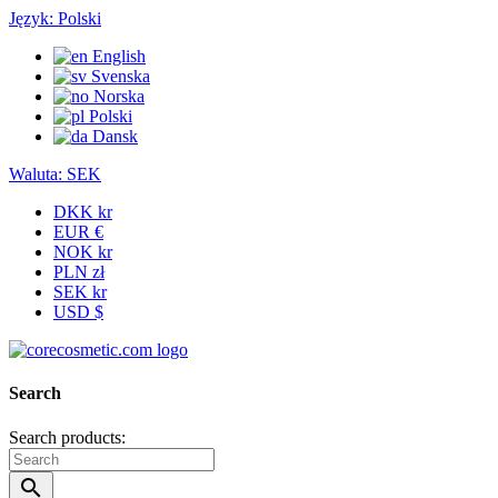
Język:
Polski
English
Svenska
Norska
Polski
Dansk
Waluta:
SEK
DKK kr
EUR €
NOK kr
PLN zł
SEK kr
USD $
Search
Search products:
search