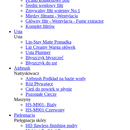
PŁatki kolagenowe pod
Średni węglowy filtr
Zmywalny filtr wstępny No 1
Między filtrami - Wentylacja
Główny filtr - Wentylacja - Fume extractor
Komplet filtrów
Usta
Usta
Lip-Stay Matte Pomadka
Lip Creamy Warga ołówek
Usta Plumper
Błyszczyk błyszczeć
Błyszczyk do ust
Airbrush
Natryskiwacz
Airbrush Podkład na bazie wody
Róż Pływające
Cień do powiek w płynie
Pozostałe Ciecze
Maszyny
HS-M901- Bialy
HS-M901-Czerwony
Pielęgnacja
Pielęgnacja skóry
HD flawless finishing pudry