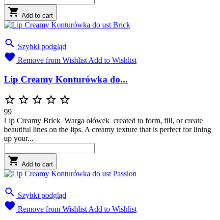

Add to cart

Szybki podgląd

Remove from Wishlist
Add to Wishlist
Lip Creamy Konturówka do...





99
Lip Creamy Brick Warga ołówek created to form, fill, or create
beautiful lines on the lips. A creamy texture that is perfect for lining
up your...

Add to cart

Szybki podgląd

Remove from Wishlist
Add to Wishlist