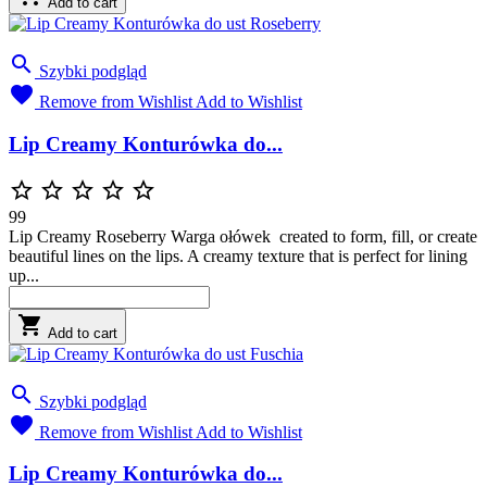
Add to cart

Szybki podgląd

Remove from Wishlist
Add to Wishlist
Lip Creamy Konturówka do...





99
Lip Creamy Roseberry Warga ołówek created to form, fill, or create
beautiful lines on the lips. A creamy texture that is perfect for lining
up...

Add to cart

Szybki podgląd

Remove from Wishlist
Add to Wishlist
Lip Creamy Konturówka do...