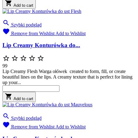

Add to cart

Szybki podgląd

Remove from Wishlist
Add to Wishlist
Lip Creamy Konturówka do...





99
Lip Creamy Flesh Warga ołówek created to form, fill, or create
beautiful lines on the lips. A creamy texture that is perfect for lining
up your...

Add to cart

Szybki podgląd

Remove from Wishlist
Add to Wishlist