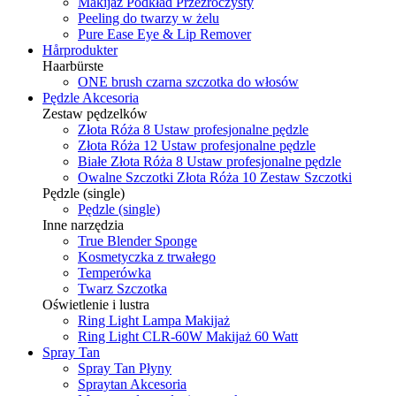
Makijaż Podkład Przezroczysty
Peeling do twarzy w żelu
Pure Ease Eye & Lip Remover
Hårprodukter
Haarbürste
ONE brush czarna szczotka do włosów
Pędzle Akcesoria
Zestaw pędzelków
Złota Róża 8 Ustaw profesjonalne pędzle
Złota Róża 12 Ustaw profesjonalne pędzle
Białe Złota Róża 8 Ustaw profesjonalne pędzle
Owalne Szczotki Złota Róża 10 Zestaw Szczotki
Pędzle (single)
Pędzle (single)
Inne narzędzia
True Blender Sponge
Kosmetyczka z trwałego
Temperówka
Twarz Szczotka
Oświetlenie i lustra
Ring Light Lampa Makijaż
Ring Light CLR-60W Makijaż 60 Watt
Spray Tan
Spray Tan Płyny
Spraytan Akcesoria