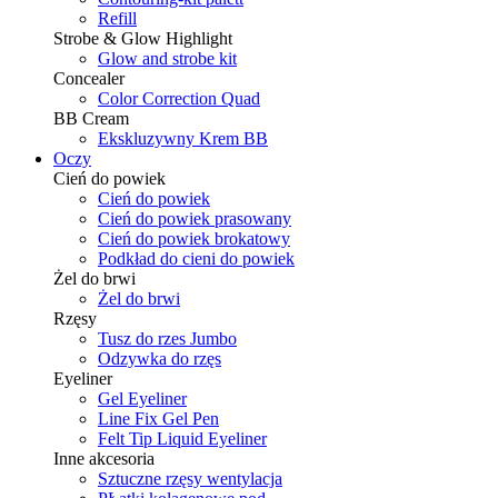
Refill
Strobe & Glow Highlight
Glow and strobe kit
Concealer
Color Correction Quad
BB Cream
Ekskluzywny Krem BB
Oczy
Cień do powiek
Cień do powiek
Cień do powiek prasowany
Cień do powiek brokatowy
Podkład do cieni do powiek
Żel do brwi
Żel do brwi
Rzęsy
Tusz do rzes Jumbo
Odzywka do rzęs
Eyeliner
Gel Eyeliner
Line Fix Gel Pen
Felt Tip Liquid Eyeliner
Inne akcesoria
Sztuczne rzęsy wentylacja