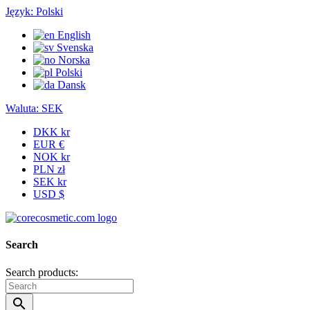
Język:
Polski
English
Svenska
Norska
Polski
Dansk
Waluta:
SEK
DKK kr
EUR €
NOK kr
PLN zł
SEK kr
USD $
Search
Search products:
search