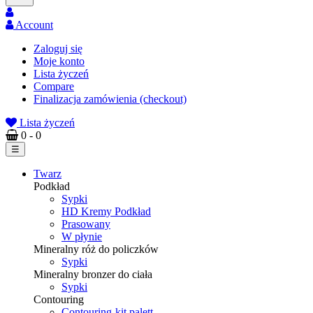
Account
Zaloguj się
Moje konto
Lista życzeń
Compare
Finalizacja zamówienia (checkout)
Lista życzeń
0
- 0
Toggle
☰
navigation
Twarz
Podkład
Sypki
HD Kremy Podkład
Prasowany
W płynie
Mineralny róż do policzków
Sypki
Mineralny bronzer do ciała
Sypki
Contouring
Contouring-kit palett