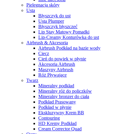
Pielęgnacja skóry
Usta
Błyszczyk do ust
Usta Plumper
Błyszczyk błyszczeć
Lip Stay Matowy Pomadki
Lip-Creamy Konturówka do ust
Airbrush & Akcesoria
Airbrush Podkład na bazie wody
Ciecz
Cień do powiek w płynie
Akcesoria Airbrush
Maszyny Airbrush
Róż Pływające
Twarz
Mineralny podkład
Mineralny róż do policzków
Mineralny bronzer do ciała
Podkład Prasowany
Podkład w płynie
Ekskluzywny Krem BB
Contouring
HD Kremy Podkład
Cream Corrector Quad