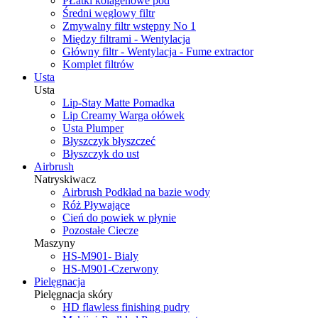
PŁatki kolagenowe pod
Średni węglowy filtr
Zmywalny filtr wstępny No 1
Między filtrami - Wentylacja
Główny filtr - Wentylacja - Fume extractor
Komplet filtrów
Usta
Usta
Lip-Stay Matte Pomadka
Lip Creamy Warga ołówek
Usta Plumper
Błyszczyk błyszczeć
Błyszczyk do ust
Airbrush
Natryskiwacz
Airbrush Podkład na bazie wody
Róż Pływające
Cień do powiek w płynie
Pozostałe Ciecze
Maszyny
HS-M901- Bialy
HS-M901-Czerwony
Pielęgnacja
Pielęgnacja skóry
HD flawless finishing pudry