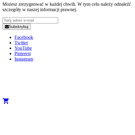
Możesz zrezygnować w każdej chwili. W tym celu należy odnaleźć
szczegóły w naszej informacji prawnej.
Subskrybuj
Facebook
Twitter
YouTube
Pinterest
Instagram
Copyright 2025 Developed by
Studio1one
. All Rights Reserved.
A brand from True Beauty Inter AB
