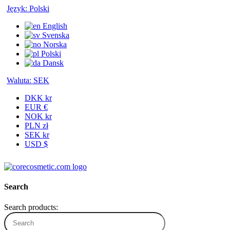
Język:
Polski
English
Svenska
Norska
Polski
Dansk
Waluta:
SEK
DKK kr
EUR €
NOK kr
PLN zł
SEK kr
USD $
Search
Search products: