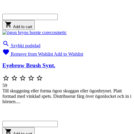

Add to cart

Szybki podgląd

Remove from Wishlist
Add to Wishlist
Eyebrow Brush Synt.





59
Till skuggning eller forma ögon skuggan eller ögonbrynet. Platt
formad med vinklad spets. Distribuerar färg över ögonlocket och in i
hörnen....

Add to cart