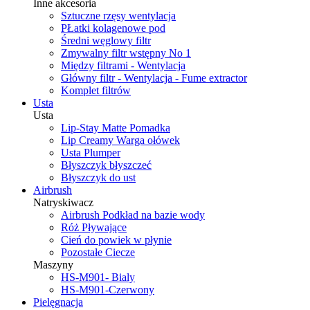
Inne akcesoria
Sztuczne rzęsy wentylacja
PŁatki kolagenowe pod
Średni węglowy filtr
Zmywalny filtr wstępny No 1
Między filtrami - Wentylacja
Główny filtr - Wentylacja - Fume extractor
Komplet filtrów
Usta
Usta
Lip-Stay Matte Pomadka
Lip Creamy Warga ołówek
Usta Plumper
Błyszczyk błyszczeć
Błyszczyk do ust
Airbrush
Natryskiwacz
Airbrush Podkład na bazie wody
Róż Pływające
Cień do powiek w płynie
Pozostałe Ciecze
Maszyny
HS-M901- Bialy
HS-M901-Czerwony
Pielęgnacja