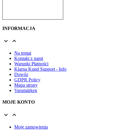
INFORMACJA


Na temat
Kontakt z nami
Warunki Płatności
Klarna Kund Support - Info
Dowóz
GDPR Policy
Mapa strony
Varumärken
MOJE KONTO


Moje zamowienia