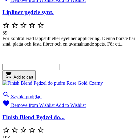
Remove from Wishlist
Add to Wishlist
Lipliner pędzle synt.





59
För kontrollerad läppstift eller eyeliner applicering. Denna borste har
små, platta och fasta fibrer och en avsmalnande spets. För ett...

Add to cart

Szybki podgląd

Remove from Wishlist
Add to Wishlist
Finish Blend Pędzel do...





198