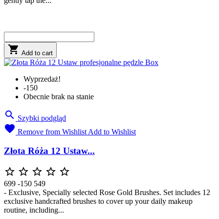
gently tap the...

Add to cart
Wyprzedaż!
-150
Obecnie brak na stanie

Szybki podgląd

Remove from Wishlist
Add to Wishlist
Złota Róża 12 Ustaw...





699
-150
549
- Exclusive, Specially selected Rose Gold Brushes. Set includes 12
exclusive handcrafted brushes to cover up your daily makeup
routine, including...