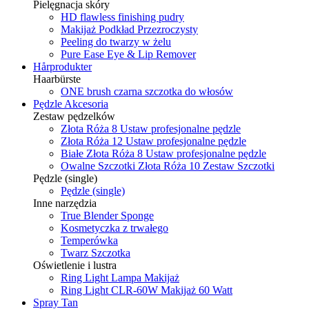
Pielęgnacja skóry
HD flawless finishing pudry
Makijaż Podkład Przezroczysty
Peeling do twarzy w żelu
Pure Ease Eye & Lip Remover
Hårprodukter
Haarbürste
ONE brush czarna szczotka do włosów
Pędzle Akcesoria
Zestaw pędzelków
Złota Róża 8 Ustaw profesjonalne pędzle
Złota Róża 12 Ustaw profesjonalne pędzle
Białe Złota Róża 8 Ustaw profesjonalne pędzle
Owalne Szczotki Złota Róża 10 Zestaw Szczotki
Pędzle (single)
Pędzle (single)
Inne narzędzia
True Blender Sponge
Kosmetyczka z trwałego
Temperówka
Twarz Szczotka
Oświetlenie i lustra
Ring Light Lampa Makijaż
Ring Light CLR-60W Makijaż 60 Watt
Spray Tan