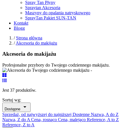
Spray Tan Płyny
Spraytan Akcesoria
Maszyny do opalania natryskowego
SprayTan Pakiet SUN-TAN
Kontakt
Blogg
/
Strona główna
/
Akcesoria do makijażu
Akcesoria do makijażu
Profesjonalne przybory do Twojego codziennego makijażu.
Jest 37 produktów.
Sortuj wg:

Dostępne
Sprzedaż, od najwyższej do najniższej
Dostępne
Nazwa, A do Z
Nazwa, Z do A
Cena, rosnąco
Cena, malejąco
Reference, A to Z
Reference, Z to A