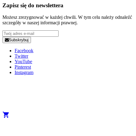
Zapisz się do newslettera
Możesz zrezygnować w każdej chwili. W tym celu należy odnaleźć
szczegóły w naszej informacji prawnej.
Subskrybuj
Facebook
Twitter
YouTube
Pinterest
Instagram
Copyright 2025 Developed by
Studio1one
. All Rights Reserved.
A brand from True Beauty Inter AB
