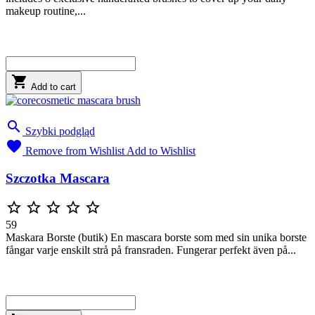
makeup routine,...

Add to cart

Szybki podgląd

Remove from Wishlist
Add to Wishlist
Szczotka Mascara





59
Maskara Borste (butik) En mascara borste som med sin unika borste
fångar varje enskilt strå på fransraden. Fungerar perfekt även på...