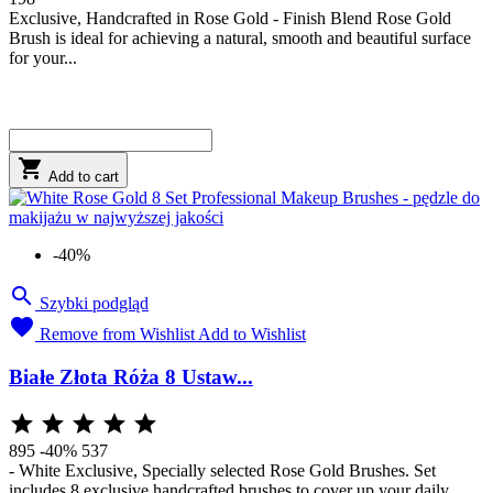
Exclusive, Handcrafted in Rose Gold - Finish Blend Rose Gold
Brush is ideal for achieving a natural, smooth and beautiful surface
for your...

Add to cart
-40%

Szybki podgląd

Remove from Wishlist
Add to Wishlist
Białe Złota Róża 8 Ustaw...





895
-40%
537
- White Exclusive, Specially selected Rose Gold Brushes. Set
includes 8 exclusive handcrafted brushes to cover up your daily