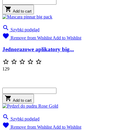

Add to cart

Szybki podgląd

Remove from Wishlist
Add to Wishlist
Jednorazowe aplikatory big...





129

Add to cart

Szybki podgląd

Remove from Wishlist
Add to Wishlist