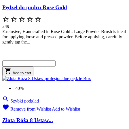
Pędzel do pudru Rose Gold





249
Exclusive, Handcrafted in Rose Gold - Large Powder Brush is ideal
for applying loose and pressed powder. Before applying, carefully
gently tap the...

Add to cart
-40%

Szybki podgląd

Remove from Wishlist
Add to Wishlist
Złota Róża 8 Ustaw...