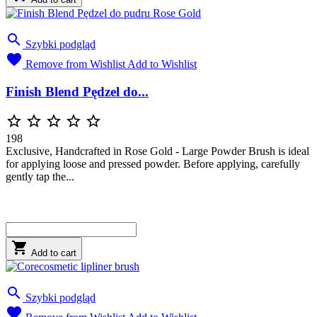

Szybki podgląd

Remove from Wishlist
Add to Wishlist
Finish Blend Pędzel do...





198
Exclusive, Handcrafted in Rose Gold - Large Powder Brush is ideal
for applying loose and pressed powder. Before applying, carefully
gently tap the...

Add to cart

Szybki podgląd
