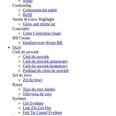
Sypki
Contouring
Contouring-kit palett
Refill
Strobe & Glow Highlight
Glow and strobe kit
Concealer
Color Correction Quad
BB Cream
Ekskluzywny Krem BB
Oczy
Cień do powiek
Cień do powiek
Cień do powiek prasowany
Cień do powiek brokatowy
Podkład do cieni do powiek
Żel do brwi
Żel do brwi
Rzęsy
Tusz do rzes Jumbo
Odzywka do rzęs
Eyeliner
Gel Eyeliner
Line Fix Gel Pen
Felt Tip Liquid Eyeliner