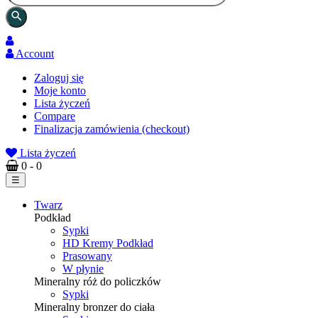
search
Account
Zaloguj się
Moje konto
Lista życzeń
Compare
Finalizacja zamówienia (checkout)
Lista życzeń
0
- 0
Toggle
☰
navigation
Twarz
Podkład
Sypki
HD Kremy Podkład
Prasowany
W płynie
Mineralny róż do policzków
Sypki
Mineralny bronzer do ciała