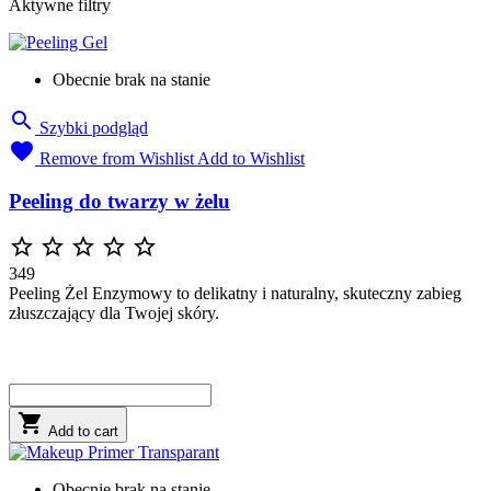
Aktywne filtry
Obecnie brak na stanie

Szybki podgląd

Remove from Wishlist
Add to Wishlist
Peeling do twarzy w żelu





349
Peeling Żel Enzymowy to delikatny i naturalny, skuteczny zabieg
złuszczający dla Twojej skóry.

Add to cart
Obecnie brak na stanie