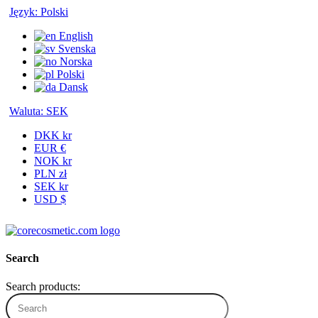
Język:
Polski
English
Svenska
Norska
Polski
Dansk
Waluta:
SEK
DKK kr
EUR €
NOK kr
PLN zł
SEK kr
USD $
Search
Search products: