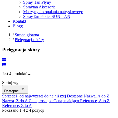
Spray Tan Płyny
Spraytan Akcesoria
Maszyny do opalania natryskowego
SprayTan Pakiet SUN-TAN
Kontakt
Blogg
/
Strona główna
/
Pielęgnacja skóry
Pielęgnacja skóry
Jest 4 produktów.
Sortuj wg:

Dostępne
Sprzedaż, od najwyższej do najniższej
Dostępne
Nazwa, A do Z
Nazwa, Z do A
Cena, rosnąco
Cena, malejąco
Reference, A to Z
Reference, Z to A
Pokazano 1-4 z 4 pozycji