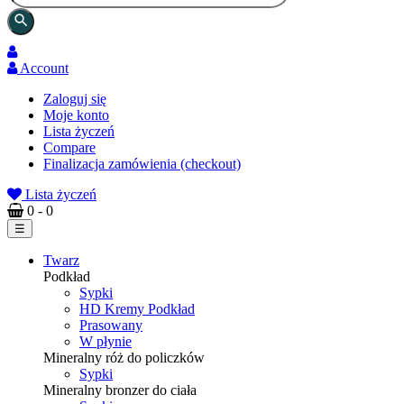
search
Account
Zaloguj się
Moje konto
Lista życzeń
Compare
Finalizacja zamówienia (checkout)
Lista życzeń
0
- 0
Toggle
☰
navigation
Twarz
Podkład
Sypki
HD Kremy Podkład
Prasowany
W płynie
Mineralny róż do policzków
Sypki
Mineralny bronzer do ciała