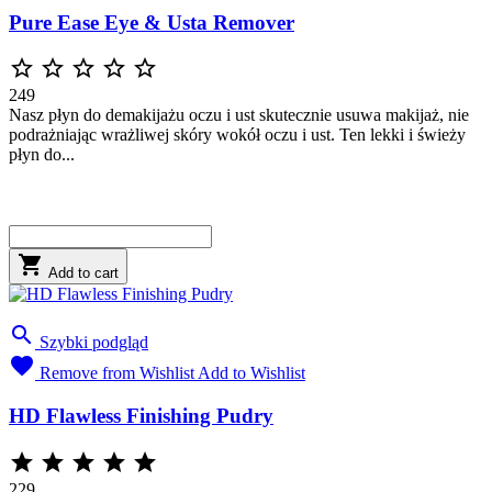
Pure Ease Eye & Usta Remover





249
Nasz płyn do demakijażu oczu i ust skutecznie usuwa makijaż, nie
podrażniając wrażliwej skóry wokół oczu i ust. Ten lekki i świeży
płyn do...

Add to cart

Szybki podgląd

Remove from Wishlist
Add to Wishlist
HD Flawless Finishing Pudry





229