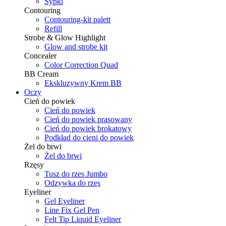
Sypki
Contouring
Contouring-kit palett
Refill
Strobe & Glow Highlight
Glow and strobe kit
Concealer
Color Correction Quad
BB Cream
Ekskluzywny Krem BB
Oczy
Cień do powiek
Cień do powiek
Cień do powiek prasowany
Cień do powiek brokatowy
Podkład do cieni do powiek
Żel do brwi
Żel do brwi
Rzęsy
Tusz do rzes Jumbo
Odzywka do rzęs
Eyeliner
Gel Eyeliner
Line Fix Gel Pen
Felt Tip Liquid Eyeliner