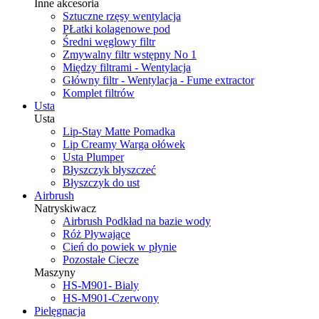
Inne akcesoria
Sztuczne rzęsy wentylacja
PŁatki kolagenowe pod
Średni węglowy filtr
Zmywalny filtr wstępny No 1
Między filtrami - Wentylacja
Główny filtr - Wentylacja - Fume extractor
Komplet filtrów
Usta
Usta
Lip-Stay Matte Pomadka
Lip Creamy Warga ołówek
Usta Plumper
Błyszczyk błyszczeć
Błyszczyk do ust
Airbrush
Natryskiwacz
Airbrush Podkład na bazie wody
Róż Pływające
Cień do powiek w płynie
Pozostałe Ciecze
Maszyny
HS-M901- Bialy
HS-M901-Czerwony
Pielęgnacja