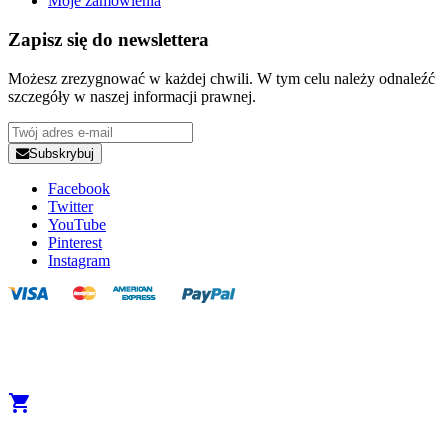
Moje zamowienia
Zapisz się do newslettera
Możesz zrezygnować w każdej chwili. W tym celu należy odnaleźć
szczegóły w naszej informacji prawnej.
Subskrybuj
Facebook
Twitter
YouTube
Pinterest
Instagram
Copyright 2025 Developed by
Studio1one
. All Rights Reserved.
A brand from True Beauty Inter AB
