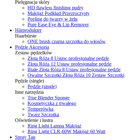
Pielęgnacja skóry
HD flawless finishing pudry
Makijaż Podkład Przezroczysty
Peeling do twarzy w żelu
Pure Ease Eye & Lip Remover
Hårprodukter
Haarbürste
ONE brush czarna szczotka do włosów
Pędzle Akcesoria
Zestaw pędzelków
Złota Róża 8 Ustaw profesjonalne pędzle
Złota Róża 12 Ustaw profesjonalne pędzle
Białe Złota Róża 8 Ustaw profesjonalne pędzle
Owalne Szczotki Złota Róża 10 Zestaw Szczotki
Pędzle (single)
Pędzle (single)
Inne narzędzia
True Blender Sponge
Kosmetyczka z trwałego
Temperówka
Twarz Szczotka
Oświetlenie i lustra
Ring Light Lampa Makijaż
Ring Light CLR-60W Makijaż 60 Watt
Spray Tan