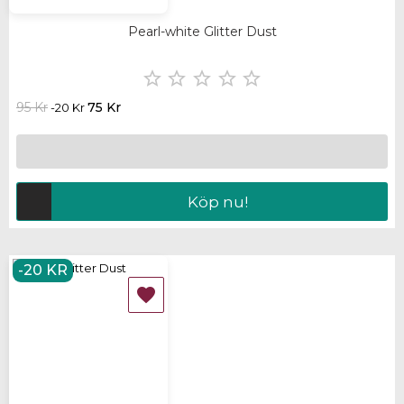
Pearl-white Glitter Dust





95 Kr
75 Kr
-20 Kr
Köp nu!
-20 KR
