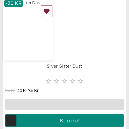
-20 KR

Silver Glitter Dust





95 Kr
75 Kr
-20 Kr
Köp nu!