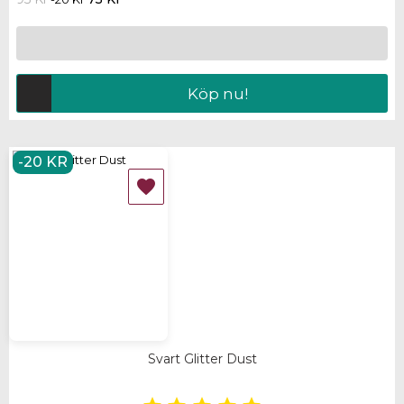
Köp nu!
-20 KR

Svart Glitter Dust