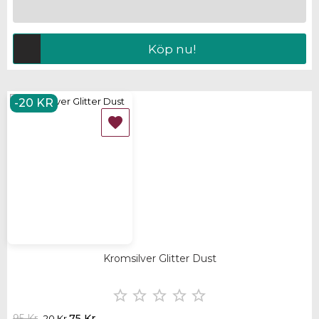
Köp nu!
-20 KR

Kromsilver Glitter Dust





95 Kr
75 Kr
-20 Kr