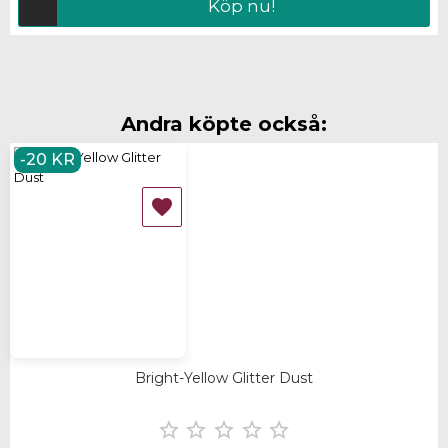
Köp nu!
Andra köpte också:
-20 KR

Bright-Yellow Glitter Dust




