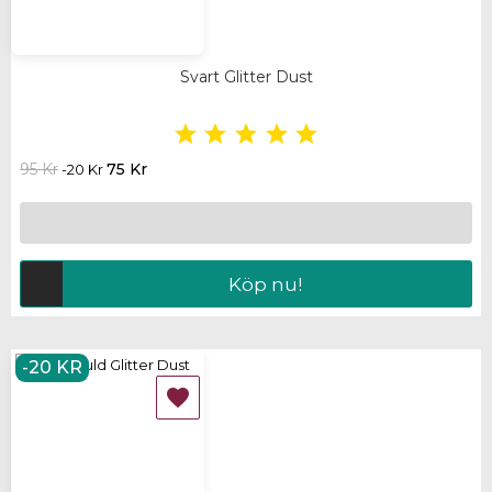
Svart Glitter Dust





95 Kr
75 Kr
-20 Kr
Köp nu!
-20 KR
