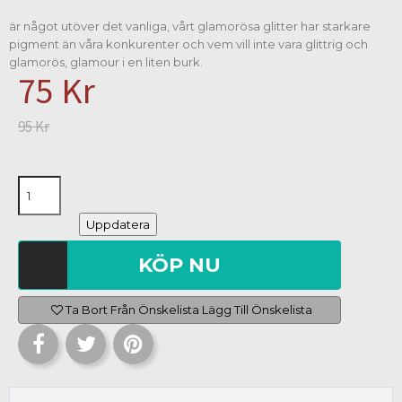
är något utöver det vanliga, vårt glamorösa glitter har starkare
pigment än våra konkurenter och vem vill inte vara glittrig och
glamorös, glamour i en liten burk.
75 Kr
95 Kr
KÖP NU
Ta Bort Från Önskelista
Lägg Till Önskelista