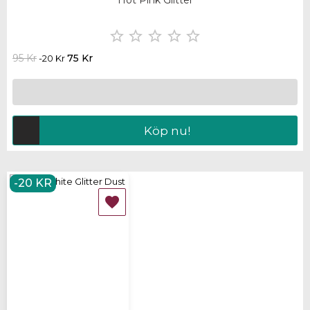
Hot Pink Glitter





95 Kr
75 Kr
-20 Kr
Köp nu!
-20 KR
