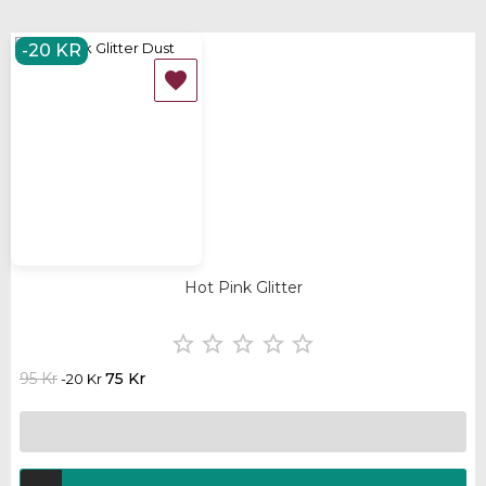
-20 KR

Hot Pink Glitter





95 Kr
75 Kr
-20 Kr