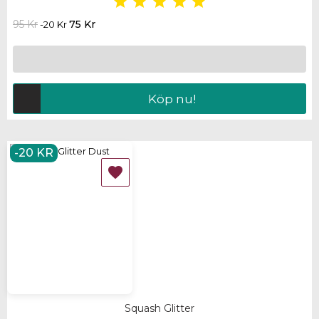





95 Kr
75 Kr
-20 Kr
Köp nu!
-20 KR

Squash Glitter