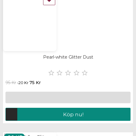
Pearl-white Glitter Dust





95 Kr
75 Kr
-20 Kr
Köp nu!