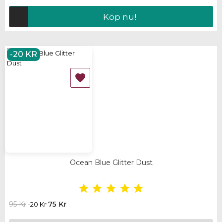
Köp nu!
-20 KR

Ocean Blue Glitter Dust





95 Kr
75 Kr
-20 Kr