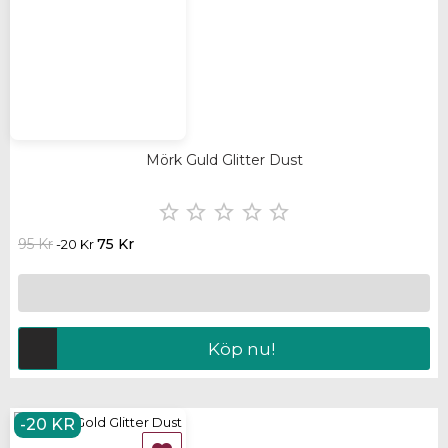
Mörk Guld Glitter Dust





95 Kr
75 Kr
-20 Kr
Köp nu!
-20 KR