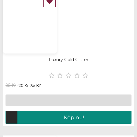

Luxury Gold Glitter





95 Kr
75 Kr
-20 Kr
Köp nu!