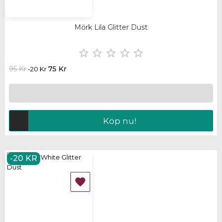
Mörk Lila Glitter Dust





95 Kr
75 Kr
-20 Kr
Köp nu!
-20 KR
