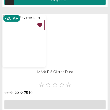
-20 KR

Mörk Blå Glitter Dust





95 Kr
75 Kr
-20 Kr