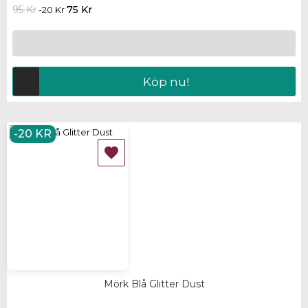
95 Kr
75 Kr
-20 Kr
Köp nu!
-20 KR

Mörk Blå Glitter Dust