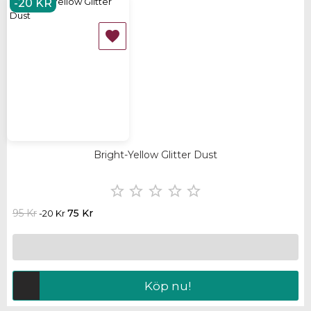
-20 KR

Bright-Yellow Glitter Dust





95 Kr
75 Kr
-20 Kr
Köp nu!