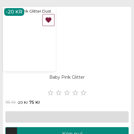
-20 KR

Baby Pink Glitter





95 Kr
75 Kr
-20 Kr
Köp nu!