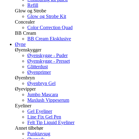
Refill
Glow og Strobe
Glow og Strobe Kit
Concealer
Color Correction Quad
BB Cream
BB Cream Eksklusive
Øyne
Øyenskygger
Øyenskygge - Puder
Øyenskygge - Presset
Glitterdust
Øyenprimer
Øyenbryn
Øyenbryn Gel
Øyevipper
Jumbo Mascara
Maxlush Vippeserum
Eyeliner
Gel Eyeliner
Line Fix Gel Pen
Felt Tip Liquid Eyeliner
Annet tilbehør
Punktavsug