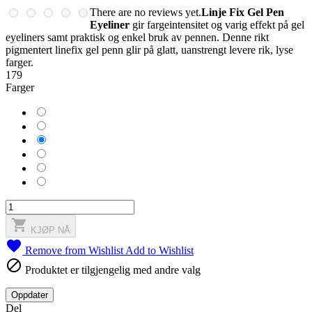
There are no reviews yet.
Linje Fix Gel Pen
Eyeliner
gir fargeintensitet og varig effekt på gel
eyeliners samt praktisk og enkel bruk av pennen. Denne rikt
pigmentert linefix gel penn glir på glatt, uanstrengt levere rik, lyse
farger.
179
Farger
Blå
Brun
Sort
Charcoal
Grønn
Lilla

KJØP NÅ

Remove from Wishlist
Add to Wishlist

Produktet er tilgjengelig med andre valg
Del