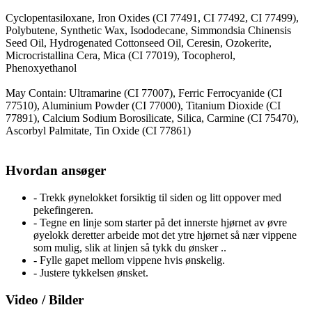
Cyclopentasiloxane, Iron Oxides (CI 77491, CI 77492, CI 77499),
Polybutene, Synthetic Wax, Isododecane, Simmondsia Chinensis
Seed Oil, Hydrogenated Cottonseed Oil, Ceresin, Ozokerite,
Microcristallina Cera, Mica (CI 77019), Tocopherol,
Phenoxyethanol
May Contain: Ultramarine (CI 77007), Ferric Ferrocyanide (CI
77510), Aluminium Powder (CI 77000), Titanium Dioxide (CI
77891), Calcium Sodium Borosilicate, Silica, Carmine (CI 75470),
Ascorbyl Palmitate, Tin Oxide (CI 77861)
Hvordan ansøger
- Trekk øynelokket forsiktig til siden og litt oppover med
pekefingeren.
- Tegne en linje som starter på det innerste hjørnet av øvre
øyelokk deretter arbeide mot det ytre hjørnet så nær vippene
som mulig, slik at linjen så tykk du ønsker ..
- Fylle gapet mellom vippene hvis ønskelig.
- Justere tykkelsen ønsket.
Video / Bilder