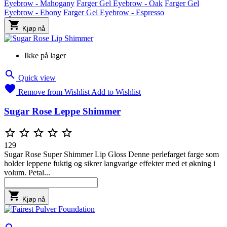
Eyebrow - Mahogany
Farger Gel Eyebrow - Oak
Farger Gel
Eyebrow - Ebony
Farger Gel Eyebrow - Espresso

Kjøp nå
Ikke på lager

Quick view

Remove from Wishlist
Add to Wishlist
Sugar Rose Leppe Shimmer





129
Sugar Rose Super Shimmer Lip Gloss Denne perlefarget farge som
holder leppene fuktig og sikrer langvarige effekter med et økning i
volum. Petal...

Kjøp nå