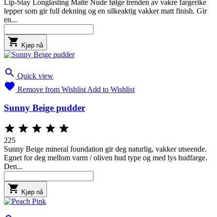
Lip-Stay Longlasting Matte Nude følge trenden av vakre fargerike
lepper som gir full dekning og en silkeaktig vakker matt finish. Gir
en...

Kjøp nå

Quick view

Remove from Wishlist
Add to Wishlist
Sunny Beige pudder





225
Sunny Beige mineral foundation gir deg naturlig, vakker utseende.
Egnet for deg mellom varm / oliven hud type og med lys hudfarge.
Den...

Kjøp nå