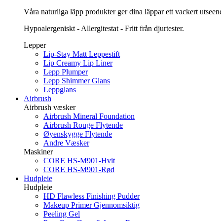
Våra naturliga läpp produkter ger dina läppar ett vackert utsee
Hypoalergeniskt - Allergitestat - Fritt från djurtester.
Lepper
Lip-Stay Matt Leppestift
Lip Creamy Lip Liner
Lepp Plumper
Lepp Shimmer Glans
Leppglans
Airbrush
Airbrush væsker
Airbrush Mineral Foundation
Airbrush Rouge Flytende
Øyenskygge Flytende
Andre Væsker
Maskiner
CORE HS-M901-Hvit
CORE HS-M901-Rød
Hudpleie
Hudpleie
HD Flawless Finishing Pudder
Makeup Primer Gjennomsiktig
Peeling Gel