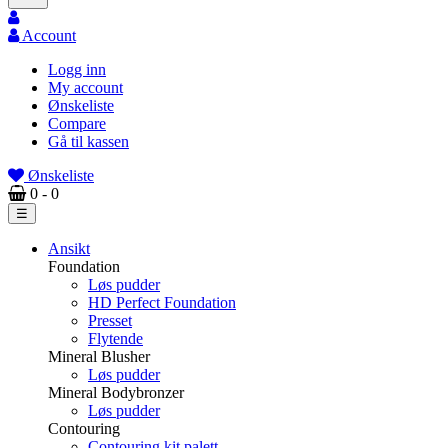
Account
Logg inn
My account
Ønskeliste
Compare
Gå til kassen
Ønskeliste
0
- 0
Toggle
☰
navigation
Ansikt
Foundation
Løs pudder
HD Perfect Foundation
Presset
Flytende
Mineral Blusher
Løs pudder
Mineral Bodybronzer
Løs pudder
Contouring
Contouring kit palett