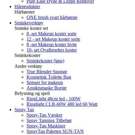
Pure Ease Øyne & Leppe Remover
Hårprodukter
Hårbørster
ONE brush svart hårbørste
Sminkeverktøy
Sminke koster set
8 -set Makeup koster sorte
12 - set Makeup koster sorte
8 -set Makeup koster hvite
10- set Ovalbrushes koster
Sminkekoster
Sminkekoster (løse)
Andre verktøy
True Blender Sponge
Kosmetisk Toilette Bag
Spisser for makeup
Ansiktsmaske Borste
Belysning og speil
RingLight 48cm led - 100W
Ringlight CLR-60W 480 led 60 Watt
Spray Tan
Spray-Tan Væsker
Spray Tanning Tilbehør
Spray-Tan Maskiner
SprayTan Paketen SUN-TAN