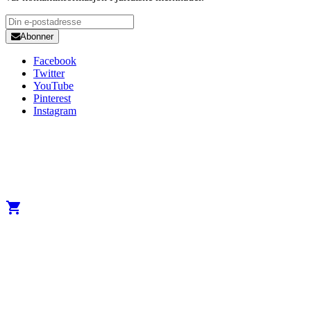
Abonner
Facebook
Twitter
YouTube
Pinterest
Instagram
Copyright 2025 Developed by
Studio1one
. All Rights Reserved.
A brand from True Beauty Inter AB
