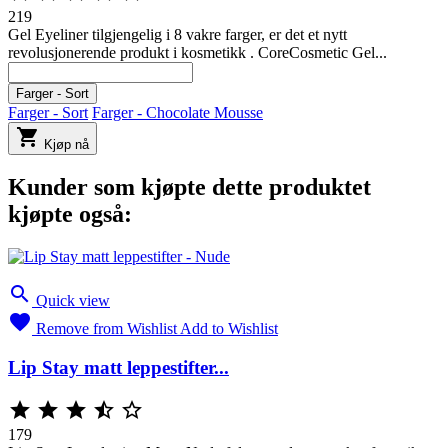
219
Gel Eyeliner tilgjengelig i 8 vakre farger, er det et nytt
revolusjonerende produkt i kosmetikk . CoreCosmetic Gel...
Sort
Chocolate
Mousse
Farger - Sort
Farger - Sort
Farger - Chocolate Mousse

Kjøp nå
Kunder som kjøpte dette produktet
kjøpte også:

Quick view

Remove from Wishlist
Add to Wishlist
Lip Stay matt leppestifter...





179