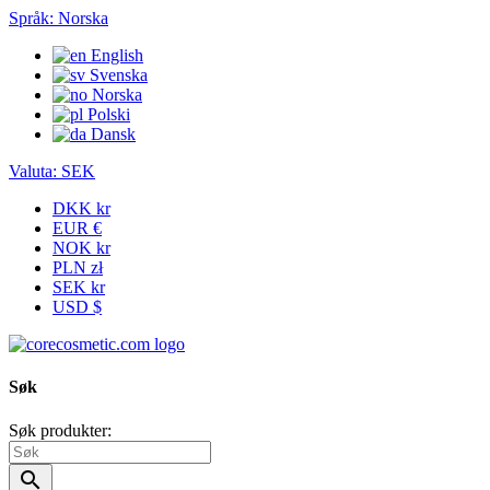
Språk:
Norska
English
Svenska
Norska
Polski
Dansk
Valuta:
SEK
DKK kr
EUR €
NOK kr
PLN zł
SEK kr
USD $
Søk
Søk produkter:
search