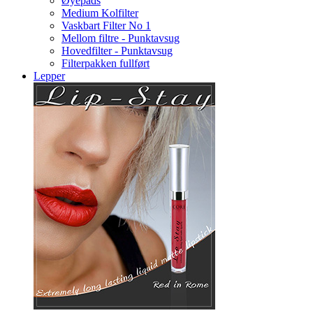
Øyepads
Medium Kolfilter
Vaskbart Filter No 1
Mellom filtre - Punktavsug
Hovedfilter - Punktavsug
Filterpakken fullført
Lepper