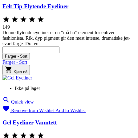
Felt Tip Flytende Eyeliner





149
Denne flytende eyeliner er en "må ha" element for enhver
fashionista. Rik, dyp pigment gir den mest intense, dramatiske jet-
svart farge. Dra en...
Sort
Farger - Sort
Farger - Sort

Kjøp nå
Ikke på lager

Quick view

Remove from Wishlist
Add to Wishlist
Gel Eyeliner Vanntett




