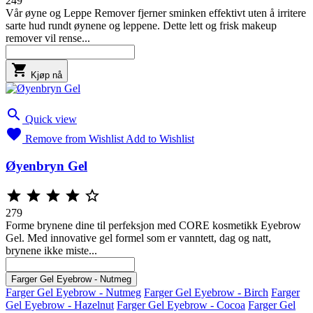
249
Vår øyne og Leppe Remover fjerner sminken effektivt uten å irritere
sarte hud rundt øynene og leppene. Dette lett og frisk makeup
remover vil rense...

Kjøp nå

Quick view

Remove from Wishlist
Add to Wishlist
Øyenbryn Gel





279
Forme brynene dine til perfeksjon med CORE kosmetikk Eyebrow
Gel. Med innovative gel formel som er vanntett, dag og natt,
brynene ikke miste...
Farger Gel Eyebrow - Nutmeg
Farger Gel Eyebrow - Nutmeg
Farger Gel Eyebrow - Birch
Farger
Gel Eyebrow - Hazelnut
Farger Gel Eyebrow - Cocoa
Farger Gel