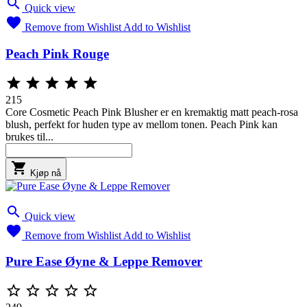

Quick view

Remove from Wishlist
Add to Wishlist
Peach Pink Rouge





215
Core Cosmetic Peach Pink Blusher er en kremaktig matt peach-rosa
blush, perfekt for huden type av mellom tonen. Peach Pink kan
brukes til...

Kjøp nå

Quick view

Remove from Wishlist
Add to Wishlist
Pure Ease Øyne & Leppe Remover




