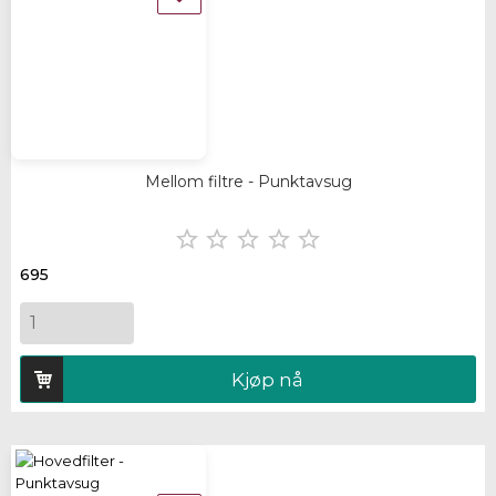
Mellom filtre - Punktavsug





695
Kjøp nå