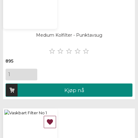
Medium Kolfilter - Punktavsug





895
Kjøp nå
