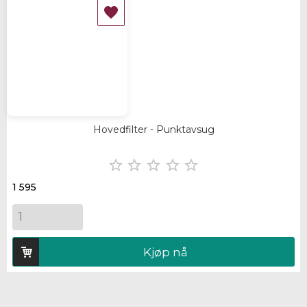

Hovedfilter - Punktavsug





1 595
Kjøp nå