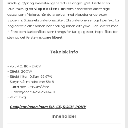
skadelig røyk og svevestøv generert i salongmiljøet. Dette er en
Punktavsug for
vippe extension
som absorberer alle farlige
gasser som frigjøres når du arbeider med vippeforlengere som
vippelim.
Spisse ekstraksjonsspiker: Ekstraksjonen er også perfekt for
neglearbeid eller annen behandling innen ditt yrke.
Den leveres med
4 filtre som karbonfiltre som trengs for farlige gasser, hepa-filtre for
støv og det første vaskbare filteret.
Teknisk info
- Volt AC: 110 - 240V
- Effekt: 200W
- Effekt filter: 0.3μm99.97%
- Støynivå: mindre enn 55dB
- Luftstrøm: 2*150m³/tim
- Dimensjoner: 425X250X410
- Vekt: 13kg
-
Godkjent innen inom EU , CE, ROCH, PONY.
Inneholder