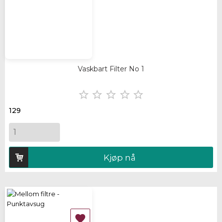
Vaskbart Filter No 1





129
Kjøp nå
