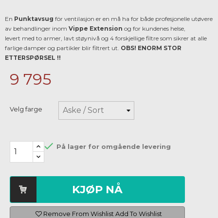
En
Punktavsug
för ventilasjon er en må ha for både profesjonelle utøvere
av behandlinger inom
Vippe Extension
og for kundenes helse,
levert med to armer, lavt støynivå og 4 forskjellige filtre som sikrer at alle
farlige damper og partikler blir filtrert ut.
OBS! ENORM STOR
ETTERSPØRSEL !!
9 795
Velg farge

På lager for omgående levering
KJØP NÅ
Remove From Wishlist
Add To Wishlist