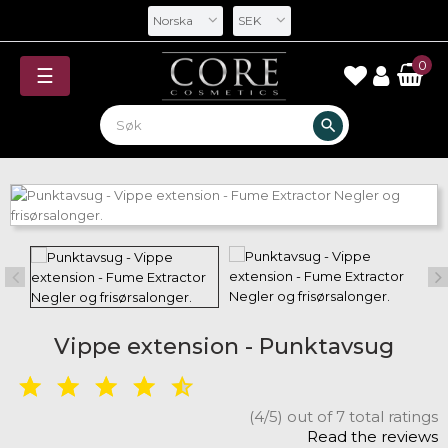
Norska
SEK
0
Toggle
☰
navigation
search
Vippe extension - Punktavsug
(4/5) out of 7 total ratings
Read the reviews