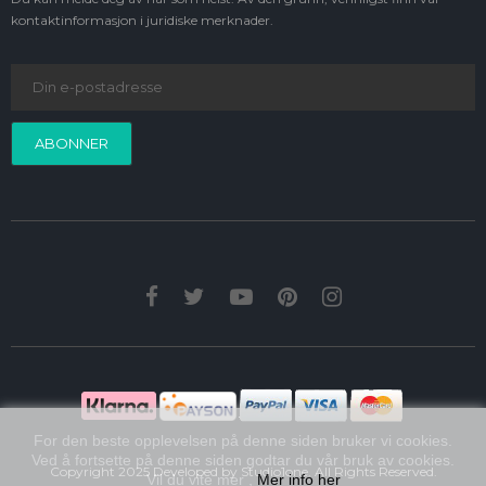
kontaktinformasjon i juridiske merknader.
ABONNER
For den beste opplevelsen på denne siden bruker vi cookies.
Ved å fortsette på denne siden godtar du vår bruk av cookies.
Copyright 2025 Developed by
Studio1one
. All Rights Reserved.
Vil du vite mer ,
Mer info her