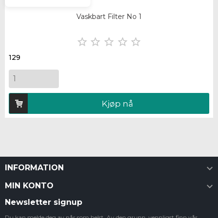
Vaskbart Filter No 1





129
Kjøp nå

INFORMATION

MIN KONTO
Newsletter signup
Du kan melde deg av når som helst. Av den grunn, vennligst finn vår