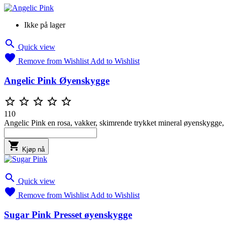
Ikke på lager

Quick view

Remove from Wishlist
Add to Wishlist
Angelic Pink Øyenskygge





110
Angelic Pink en rosa, vakker, skimrende trykket mineral øyenskygge, 

Kjøp nå

Quick view

Remove from Wishlist
Add to Wishlist
Sugar Pink Presset øyenskygge