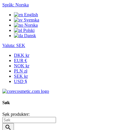
Språk:
Norska
English
Svenska
Norska
Polski
Dansk
Valuta:
SEK
DKK kr
EUR €
NOK kr
PLN zł
SEK kr
USD $
Søk
Søk produkter:
search