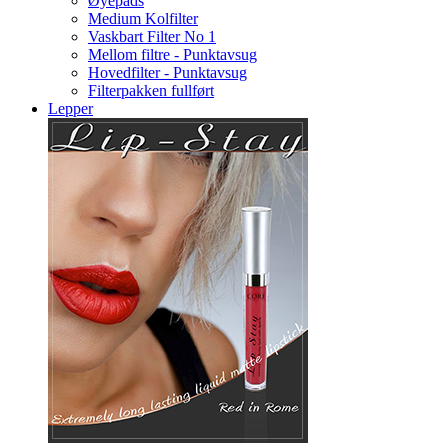
Øyepads
Medium Kolfilter
Vaskbart Filter No 1
Mellom filtre - Punktavsug
Hovedfilter - Punktavsug
Filterpakken fullført
Lepper