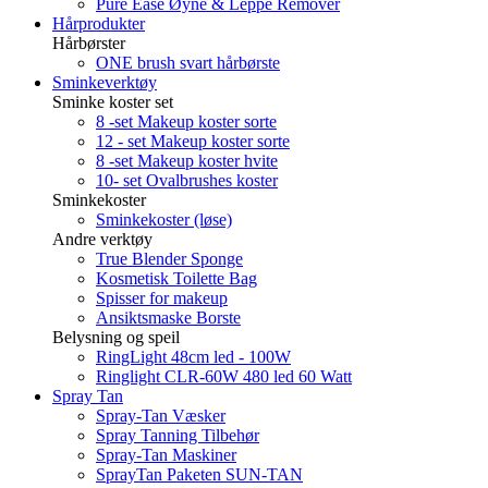
Pure Ease Øyne & Leppe Remover
Hårprodukter
Hårbørster
ONE brush svart hårbørste
Sminkeverktøy
Sminke koster set
8 -set Makeup koster sorte
12 - set Makeup koster sorte
8 -set Makeup koster hvite
10- set Ovalbrushes koster
Sminkekoster
Sminkekoster (løse)
Andre verktøy
True Blender Sponge
Kosmetisk Toilette Bag
Spisser for makeup
Ansiktsmaske Borste
Belysning og speil
RingLight 48cm led - 100W
Ringlight CLR-60W 480 led 60 Watt
Spray Tan
Spray-Tan Væsker
Spray Tanning Tilbehør
Spray-Tan Maskiner
SprayTan Paketen SUN-TAN