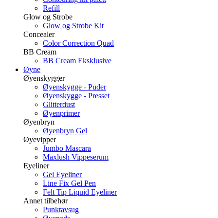
Refill
Glow og Strobe
Glow og Strobe Kit
Concealer
Color Correction Quad
BB Cream
BB Cream Eksklusive
Øyne
Øyenskygger
Øyenskygge - Puder
Øyenskygge - Presset
Glitterdust
Øyenprimer
Øyenbryn
Øyenbryn Gel
Øyevipper
Jumbo Mascara
Maxlush Vippeserum
Eyeliner
Gel Eyeliner
Line Fix Gel Pen
Felt Tip Liquid Eyeliner
Annet tilbehør
Punktavsug