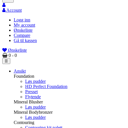
Account
Logg inn
My account
Ønskeliste
Compare
Gå til kassen
Ønskeliste
0
- 0
Toggle
☰
navigation
Ansikt
Foundation
Løs pudder
HD Perfect Foundation
Presset
Flytende
Mineral Blusher
Løs pudder
Mineral Bodybronzer
Løs pudder
Contouring
Contouring kit palett