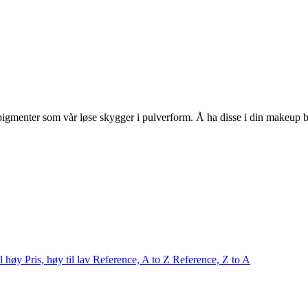
menter som vår løse skygger i pulverform. Å ha disse i din makeup bag
til høy
Pris, høy til lav
Reference, A to Z
Reference, Z to A