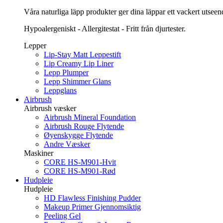
Våra naturliga läpp produkter ger dina läppar ett vackert utsee
Hypoalergeniskt - Allergitestat - Fritt från djurtester.
Lepper
Lip-Stay Matt Leppestift
Lip Creamy Lip Liner
Lepp Plumper
Lepp Shimmer Glans
Leppglans
Airbrush
Airbrush væsker
Airbrush Mineral Foundation
Airbrush Rouge Flytende
Øyenskygge Flytende
Andre Væsker
Maskiner
CORE HS-M901-Hvit
CORE HS-M901-Rød
Hudpleie
Hudpleie
HD Flawless Finishing Pudder
Makeup Primer Gjennomsiktig
Peeling Gel