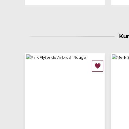
Kun

Quick view
Quick