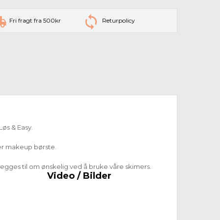
Fri fragt fra 500kr
Returpolicy
Løs & Easy.
ler makeup børste.
legges til om ønskelig ved å bruke våre skimers.
Video / Bilder