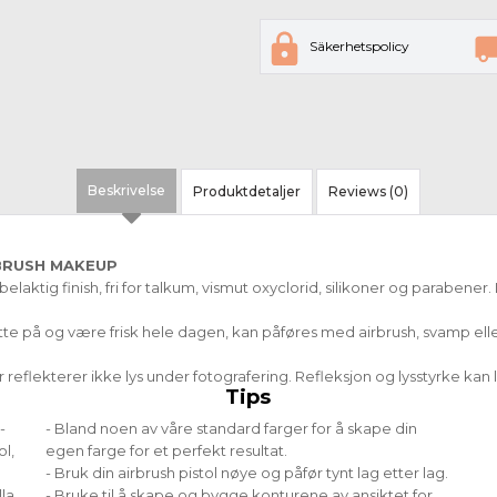
Säkerhetspolicy
Beskrivelse
Produktdetaljer
Reviews (0)
BRUSH MAKEUP
elaktig finish, fri for talkum, vismut oxyclorid, silikoner og parabener. 
itte på og være frisk hele dagen, kan påføres med airbrush, svamp el
reflekterer ikke lys under fotografering. Refleksjon og lysstyrke kan 
Tips
-
- Bland noen av våre standard farger for å skape din
l,
egen farge for et perfekt resultat.
l
- Bruk din airbrush pistol nøye og påfør tynt lag etter lag.
lla
- Bruke til å skape og bygge konturene av ansiktet for