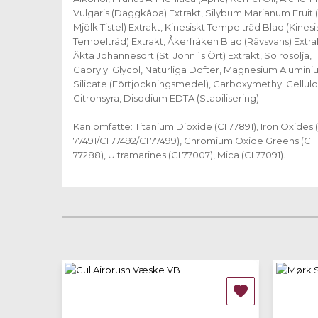
Vulgaris (Daggkåpa) Extrakt, Silybum Marianum Fruit (
Mjölk Tistel) Extrakt, Kinesiskt Tempelträd Blad (Kinesi
Tempelträd) Extrakt, Åkerfräken Blad (Rävsvans) Extra
Äkta Johannesört (St. John´s Ört) Extrakt, Solrosolja,
Caprylyl Glycol, Naturliga Dofter, Magnesium Alumin
Silicate (Förtjockningsmedel), Carboxymethyl Cellulo
Citronsyra, Disodium EDTA (Stabilisering)
Kan omfatte: Titanium Dioxide (CI 77891), Iron Oxides 
77491/CI 77492/CI 77499), Chromium Oxide Greens (CI
77288), Ultramarines (CI 77007), Mica (CI 77091).
