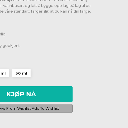
, vannbasert og lett å bygge opp lag på lag til du
 våre standard farger slik at du kan nå din farge.
lig
y godkjent.
 ml
30 ml
KJØP NÅ
e From Wishlist
Add To Wishlist