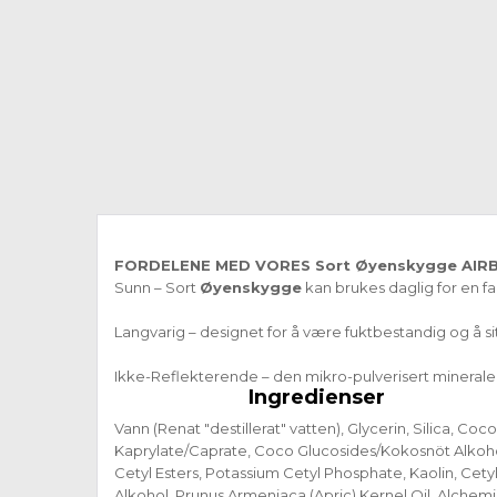
FORDELENE MED VORES
Sort Øyenskygge
AIR
Sunn – Sort
Øyenskygge
kan brukes daglig for en fab
Langvarig – designet for å være fuktbestandig og å s
Ikke-Reflekterende – den mikro-pulverisert mineraler 
Ingredienser
Vann (Renat "destillerat" vatten), Glycerin, Silica, Coco
Kaprylate/Caprate, Coco Glucosides/Kokosnöt Alkoho
Cetyl Esters, Potassium Cetyl Phosphate, Kaolin, Cety
Alkohol, Prunus Armeniaca (Apric) Kernel Oil, Alchemi