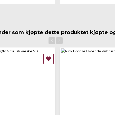
der som kjøpte dette produktet kjøpte o
‹
›

 view
Quick view