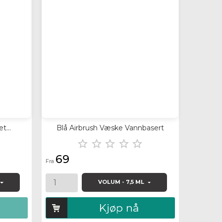
Quick view
Quick
t...
Blå Airbrush Væske Vannbasert
Krom





69
69
Fra
Fra
VOLUM - 7,5 ML
Kjøp nå