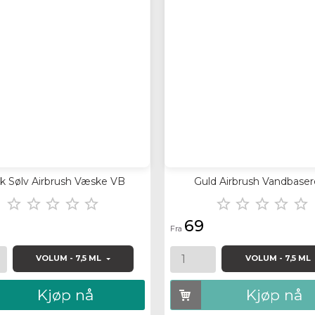
 view
Quick view
k Sølv Airbrush Væske VB
Guld Airbrush Vandbasere










69
Fra
VOLUM - 7,5 ML
VOLUM - 7,5 ML
Kjøp nå
Kjøp nå