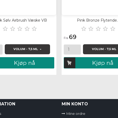
k Sølv Airbrush Væske VB
Pink Bronze Flytende..










69
Fra
VOLUM - 7,5 ML
VOLUM - 7,5 ML
Kjøp nå
Kjøp nå
MATION
MIN KONTO
s
Mine ordre