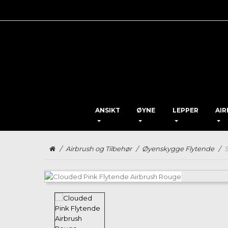
ANSIKT
ØYNE
LEPPER
AI
/
Airbrush og Tilbehør
/
Øyenskygge Flytende
/
S