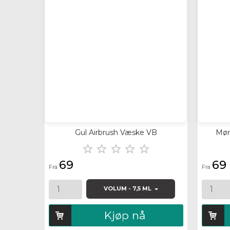
Quick view
Quick
Gul Airbrush Væske VB
Mør





69
69
Fra
Fra
VOLUM - 7,5 ML
Kjøp nå