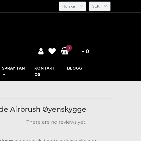
Norska
SEK
0
- 0
SPRAY TAN
KONTAKT
BLOGG
OS
nde Airbrush Øyenskygge
There are no reviews yet.
Makeup
er den absolutt beste du kan tenke deg