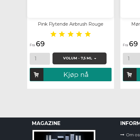
Pink Flytende Airbrush Rouge
Mør





69
69
Fra
Fra
VOLUM - 7,5 ML
Kjøp nå
MAGAZINE
INFOR
Om os