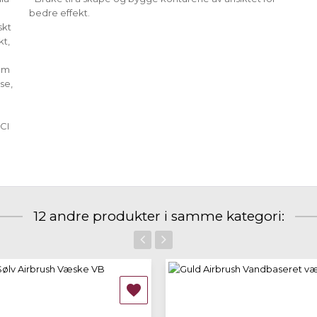
bedre effekt.
skt
kt,
ium
se,
(CI
12 andre produkter i samme kategori:
‹
›
IKKE PÅ LAGER
