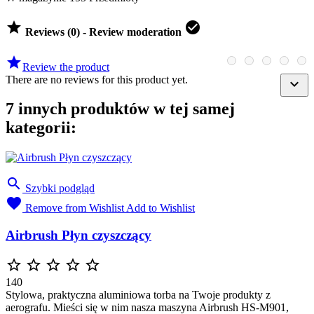


Reviews (0) - Review moderation

Review the product
There are no reviews for this product yet.

7 innych produktów w tej samej
kategorii:

Szybki podgląd

Remove from Wishlist
Add to Wishlist
Airbrush Płyn czyszczący





140
Stylowa, praktyczna aluminiowa torba na Twoje produkty z
aerografu. Mieści się w nim nasza maszyna Airbrush HS-M901,