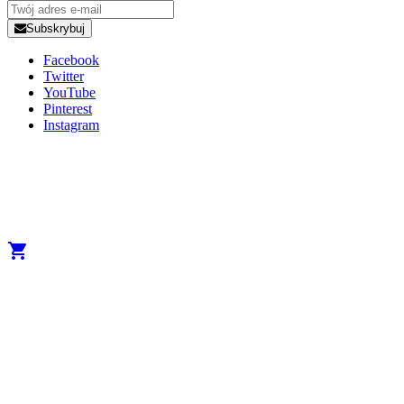
Subskrybuj
Facebook
Twitter
YouTube
Pinterest
Instagram
Copyright 2025 Developed by
Studio1one
. All Rights Reserved.
A brand from True Beauty Inter AB
