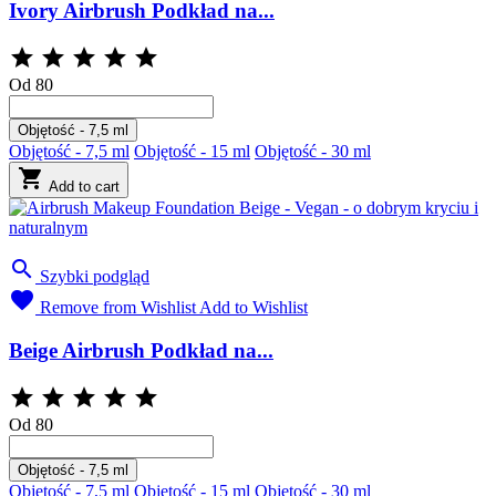
Ivory Airbrush Podkład na...





Od
80
Objętość - 7,5 ml
Objętość - 7,5 ml
Objętość - 15 ml
Objętość - 30 ml

Add to cart

Szybki podgląd

Remove from Wishlist
Add to Wishlist
Beige Airbrush Podkład na...





Od
80
Objętość - 7,5 ml
Objętość - 7,5 ml
Objętość - 15 ml
Objętość - 30 ml