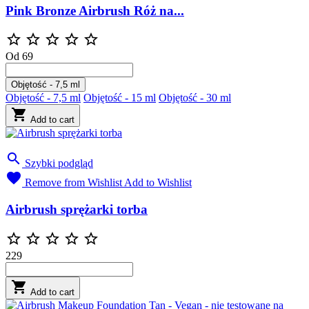
Pink Bronze Airbrush Róż na...





Od
69
Objętość - 7,5 ml
Objętość - 7,5 ml
Objętość - 15 ml
Objętość - 30 ml

Add to cart

Szybki podgląd

Remove from Wishlist
Add to Wishlist
Airbrush sprężarki torba





229

Add to cart