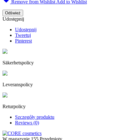
Remove from Wishlist
Add to Wishlist
Udostępnij
Udostępnij
Tweetuj
Pinterest
Säkerhetspolicy
Leveranspolicy
Returpolicy
Szczegóły produktu
Reviews (0)
W magazynie
155 Przedmioty