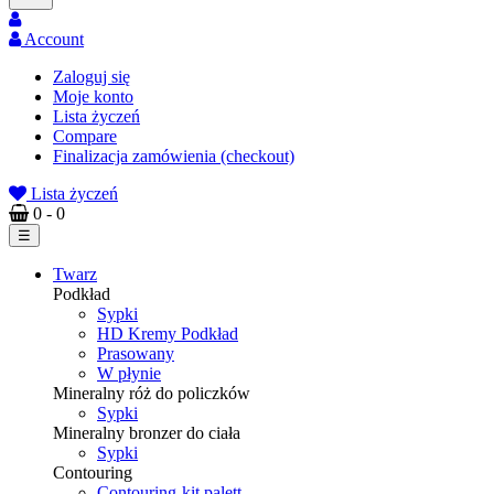
Account
Zaloguj się
Moje konto
Lista życzeń
Compare
Finalizacja zamówienia (checkout)
Lista życzeń
0
- 0
Toggle
☰
navigation
Twarz
Podkład
Sypki
HD Kremy Podkład
Prasowany
W płynie
Mineralny róż do policzków
Sypki
Mineralny bronzer do ciała
Sypki
Contouring
Contouring-kit palett