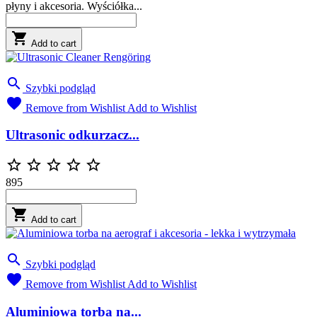
płyny i akcesoria. Wyściółka...

Add to cart

Szybki podgląd

Remove from Wishlist
Add to Wishlist
Ultrasonic odkurzacz...





895

Add to cart

Szybki podgląd

Remove from Wishlist
Add to Wishlist
Aluminiowa torba na...