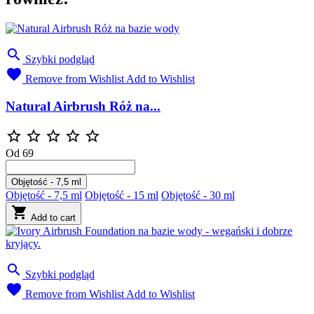

Szybki podgląd

Remove from Wishlist
Add to Wishlist
Natural Airbrush Róż na...





Od
69
Objętość - 7,5 ml
Objętość - 7,5 ml
Objętość - 15 ml
Objętość - 30 ml

Add to cart

Szybki podgląd

Remove from Wishlist
Add to Wishlist