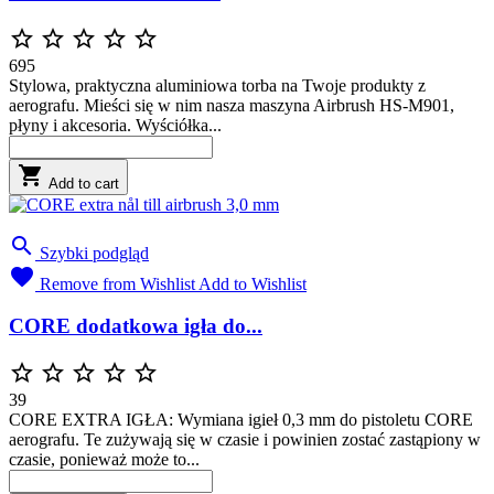





695
Stylowa, praktyczna aluminiowa torba na Twoje produkty z
aerografu. Mieści się w nim nasza maszyna Airbrush HS-M901,
płyny i akcesoria. Wyściółka...

Add to cart

Szybki podgląd

Remove from Wishlist
Add to Wishlist
CORE dodatkowa igła do...





39
CORE EXTRA IGŁA: Wymiana igieł 0,3 mm do pistoletu CORE
aerografu. Te zużywają się w czasie i powinien zostać zastąpiony w
czasie, ponieważ może to...