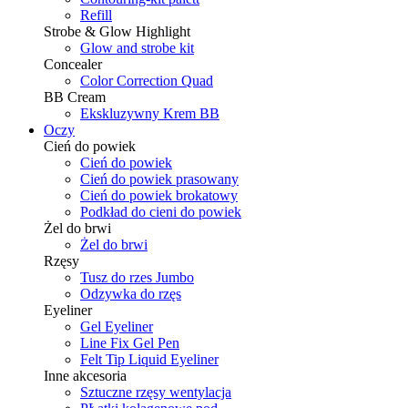
Refill
Strobe & Glow Highlight
Glow and strobe kit
Concealer
Color Correction Quad
BB Cream
Ekskluzywny Krem BB
Oczy
Cień do powiek
Cień do powiek
Cień do powiek prasowany
Cień do powiek brokatowy
Podkład do cieni do powiek
Żel do brwi
Żel do brwi
Rzęsy
Tusz do rzes Jumbo
Odzywka do rzęs
Eyeliner
Gel Eyeliner
Line Fix Gel Pen
Felt Tip Liquid Eyeliner
Inne akcesoria
Sztuczne rzęsy wentylacja