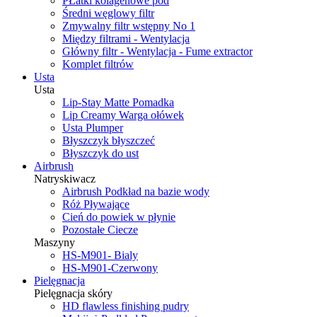
PŁatki kolagenowe pod
Średni węglowy filtr
Zmywalny filtr wstępny No 1
Między filtrami - Wentylacja
Główny filtr - Wentylacja - Fume extractor
Komplet filtrów
Usta
Usta
Lip-Stay Matte Pomadka
Lip Creamy Warga ołówek
Usta Plumper
Błyszczyk błyszczeć
Błyszczyk do ust
Airbrush
Natryskiwacz
Airbrush Podkład na bazie wody
Róż Pływające
Cień do powiek w płynie
Pozostałe Ciecze
Maszyny
HS-M901- Bialy
HS-M901-Czerwony
Pielęgnacja
Pielęgnacja skóry
HD flawless finishing pudry