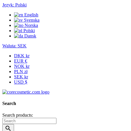
Język:
Polski
English
Svenska
Norska
Polski
Dansk
Waluta:
SEK
DKK kr
EUR €
NOK kr
PLN zł
SEK kr
USD $
Search
Search products:
search