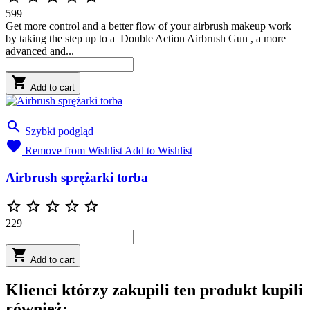
599
Get more control and a better flow of your airbrush makeup work
by taking the step up to a Double Action Airbrush Gun , a more
advanced and...

Add to cart

Szybki podgląd

Remove from Wishlist
Add to Wishlist
Airbrush sprężarki torba





229

Add to cart
Klienci którzy zakupili ten produkt kupili
również: