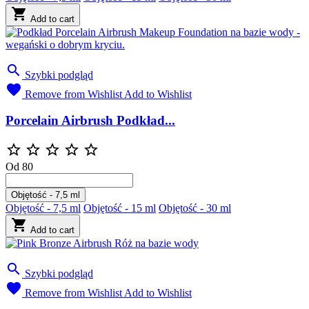

Add to cart

Szybki podgląd

Remove from Wishlist
Add to Wishlist
Porcelain Airbrush Podkład...





Od
80
Objętość - 7,5 ml
Objętość - 7,5 ml
Objętość - 15 ml
Objętość - 30 ml

Add to cart

Szybki podgląd

Remove from Wishlist
Add to Wishlist