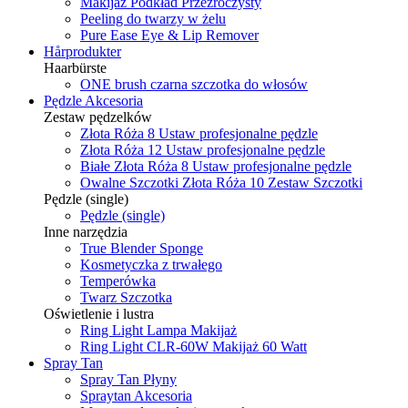
Makijaż Podkład Przezroczysty
Peeling do twarzy w żelu
Pure Ease Eye & Lip Remover
Hårprodukter
Haarbürste
ONE brush czarna szczotka do włosów
Pędzle Akcesoria
Zestaw pędzelków
Złota Róża 8 Ustaw profesjonalne pędzle
Złota Róża 12 Ustaw profesjonalne pędzle
Białe Złota Róża 8 Ustaw profesjonalne pędzle
Owalne Szczotki Złota Róża 10 Zestaw Szczotki
Pędzle (single)
Pędzle (single)
Inne narzędzia
True Blender Sponge
Kosmetyczka z trwałego
Temperówka
Twarz Szczotka
Oświetlenie i lustra
Ring Light Lampa Makijaż
Ring Light CLR-60W Makijaż 60 Watt
Spray Tan
Spray Tan Płyny
Spraytan Akcesoria