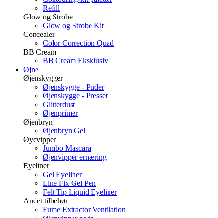
Refill
Glow og Strobe
Glow og Strobe Kit
Concealer
Color Correction Quad
BB Cream
BB Cream Eksklusiv
Øjne
Øjenskygger
Øjenskygge - Puder
Øjenskygge - Presset
Glitterdust
Øjenprimer
Øjenbryn
Øjenbryn Gel
Øyevipper
Jumbo Mascara
Øjenvipper ernæring
Eyeliner
Gel Eyeliner
Line Fix Gel Pen
Felt Tip Liquid Eyeliner
Andet tilbehør
Fume Extractor Ventilation