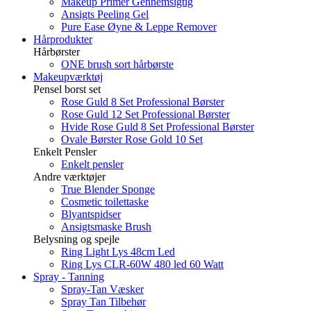
Makeup Primer Gennemsigtig
Ansigts Peeling Gel
Pure Ease Øyne & Leppe Remover
Hårprodukter
Hårbørster
ONE brush sort hårbørste
Makeupværktøj
Pensel borst set
Rose Guld 8 Set Professional Børster
Rose Guld 12 Set Professional Børster
Hvide Rose Guld 8 Set Professional Børster
Ovale Børster Rose Gold 10 Set
Enkelt Pensler
Enkelt pensler
Andre værktøjer
True Blender Sponge
Cosmetic toilettaske
Blyantspidser
Ansigtsmaske Brush
Belysning og spejle
Ring Light Lys 48cm Led
Ring Lys CLR-60W 480 led 60 Watt
Spray - Tanning
Spray-Tan Væsker
Spray Tan Tilbehør