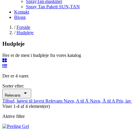
SprayTan-maskiner
Spray Tan Pakett SUN-TAN
Kontakt
Blogg
/
Forside
/
Hudpleje
Hudpleje
Her er de mest i hudpleje fra vores katalog
Der er 4 varer.
Sorter efter:

Relevans
Tilbud, højest til lavest
Relevans
Navn, A til Å
Navn, Å til A
Pris, lav
Viser 1-4 af 4 element(er)
Aktive filtre