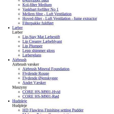
Øjenvipper pads
Kol-filter Medium
Vaskbart forfilter No 1
Mellem filtre - Luft Ventilation
Hoved-filter - Luft Ventilation - fume extractor
Filterpakke fuldført
Læber
Læber
Lip-Stay Mat Læbestift
Lip Creamy Læbeblyant
Lip Plumper
Lepp shimmer gloss
Læberglans
Airbrush
Airbrush væsker
Airbrush Mineral Foundation
Flydende Rouge
Flydende Øjenskygge
Andet Væsker
Maszyny
CORE HS-M901-Hvid
CORE HS-M901-Rød
Hudpleje
Hudpleje
HD Flawless Finishing setting Pudder