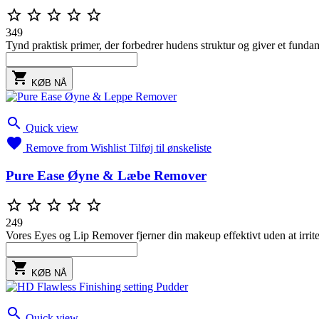





349
Tynd praktisk primer, der forbedrer hudens struktur og giver et funda

KØB NÅ

Quick view

Remove from Wishlist
Tilføj til ønskeliste
Pure Ease Øyne & Læbe Remover





249
Vores Eyes og Lip Remover fjerner din makeup effektivt uden at irrite

KØB NÅ

Quick view