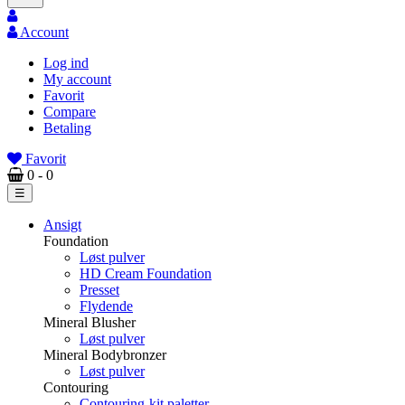
Account
Log ind
My account
Favorit
Compare
Betaling
Favorit
0
- 0
Toggle
☰
navigation
Ansigt
Foundation
Løst pulver
HD Cream Foundation
Presset
Flydende
Mineral Blusher
Løst pulver
Mineral Bodybronzer
Løst pulver
Contouring
Contouring-kit paletter