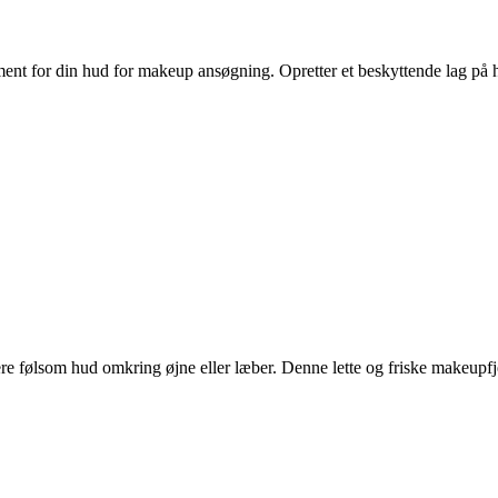
ment for din hud for makeup ansøgning. Opretter et beskyttende lag på h
re følsom hud omkring øjne eller læber. Denne lette og friske makeupfje