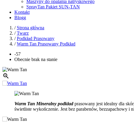
Maszyny do opalania natryskowego
SprayTan Pakiet SUN-TAN
Kontakt
Blogg
/
Strona główna
/
Twarz
/
Podkład Prasowany
/
Warm Tan Prasowany Podkład
-57
Obecnie brak na stanie

Warm Tan Mineralny podkład
prasowany
jest idealny dla sk
świetliste wykończenie. Jest bez parabenów, bezzapachowy i n