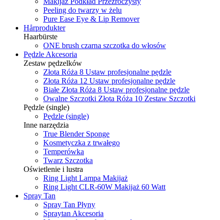
Makijaż Podkład Przezroczysty
Peeling do twarzy w żelu
Pure Ease Eye & Lip Remover
Hårprodukter
Haarbürste
ONE brush czarna szczotka do włosów
Pędzle Akcesoria
Zestaw pędzelków
Złota Róża 8 Ustaw profesjonalne pędzle
Złota Róża 12 Ustaw profesjonalne pędzle
Białe Złota Róża 8 Ustaw profesjonalne pędzle
Owalne Szczotki Złota Róża 10 Zestaw Szczotki
Pędzle (single)
Pędzle (single)
Inne narzędzia
True Blender Sponge
Kosmetyczka z trwałego
Temperówka
Twarz Szczotka
Oświetlenie i lustra
Ring Light Lampa Makijaż
Ring Light CLR-60W Makijaż 60 Watt
Spray Tan
Spray Tan Płyny
Spraytan Akcesoria