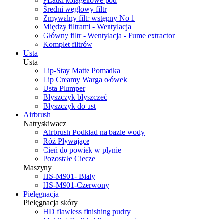
PŁatki kolagenowe pod
Średni węglowy filtr
Zmywalny filtr wstępny No 1
Między filtrami - Wentylacja
Główny filtr - Wentylacja - Fume extractor
Komplet filtrów
Usta
Usta
Lip-Stay Matte Pomadka
Lip Creamy Warga ołówek
Usta Plumper
Błyszczyk błyszczeć
Błyszczyk do ust
Airbrush
Natryskiwacz
Airbrush Podkład na bazie wody
Róż Pływające
Cień do powiek w płynie
Pozostałe Ciecze
Maszyny
HS-M901- Bialy
HS-M901-Czerwony
Pielęgnacja
Pielęgnacja skóry
HD flawless finishing pudry