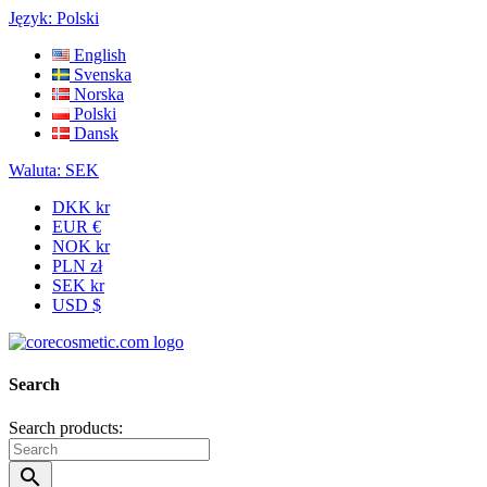
Język:
Polski
English
Svenska
Norska
Polski
Dansk
Waluta:
SEK
DKK kr
EUR €
NOK kr
PLN zł
SEK kr
USD $
Search
Search products:
search