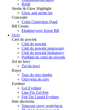
Refill
Strobe & Glow Highlight
Glow and strobe kit
Concealer
Color Correction Quad
BB Cream
Ekskluzywny Krem BB
Oczy
Cień do powiek
Cień do powiek
Cień do powiek prasowany
Cień do powiek brokatowy
Podkład do cieni do powiek
Żel do brwi
Żel do brwi
Rzęsy
Tusz do rzes Jumbo
Odzywka do rzęs
Eyeliner
Gel Eyeliner
Line Fix Gel Pen
Felt Tip Liquid Eyeliner
Inne akcesoria
Sztuczne rzęsy wentylacja