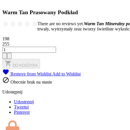
Warm Tan Prasowany Podkład
There are no reviews yet.
Warm Tan Mineralny p
trwały, wytrzymały oraz tworzy świetliste wykońc
198
255

DO KOSZYKA

Remove from Wishlist
Add to Wishlist

Obecnie brak na stanie
Udostępnij
Udostępnij
Tweetuj
Pinterest