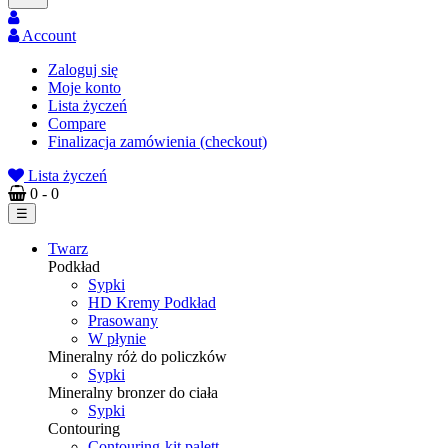
Account
Zaloguj się
Moje konto
Lista życzeń
Compare
Finalizacja zamówienia (checkout)
Lista życzeń
0
- 0
Toggle
☰
navigation
Twarz
Podkład
Sypki
HD Kremy Podkład
Prasowany
W płynie
Mineralny róż do policzków
Sypki
Mineralny bronzer do ciała
Sypki
Contouring
Contouring-kit palett