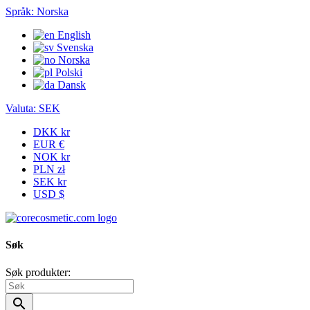
Språk:
Norska
English
Svenska
Norska
Polski
Dansk
Valuta:
SEK
DKK kr
EUR €
NOK kr
PLN zł
SEK kr
USD $
Søk
Søk produkter:
search