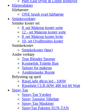
Pure Ease Øyne & Leppe Remover
Hårprodukter
Hårbørster
ONE brush svart hårbørste
Sminkeverktøy
Sminke koster set
8 -set Makeup koster sorte
12 - set Makeup koster sorte
8 -set Makeup koster hvite
10- set Ovalbrushes koster
Sminkekoster
Sminkekoster (løse)
Andre verktøy
True Blender Sponge
Kosmetisk Toilette Bag
Spisser for makeup
Ansiktsmaske Borste
Belysning og speil
RingLight 48cm led - 100W
Ringlight CLR-60W 480 led 60 Watt
Spray Tan
Spray-Tan Væsker
Spray Tanning Tilbehør
Spray-Tan Maskiner
SprayTan Paketen SUN-TAN