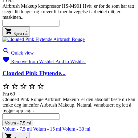
1 695
Airbrush Makeup kompressor HS-M901 Hvit er for de som har tatt
steget litt lenger og krever litt mer bevegelse i arbeidet ditt, er
maskinen...

Kjøp nå

Quick view

Remove from Wishlist
Add to Wishlist
Clouded Pink Flytende...





Fra
69
Clouded Pink Rouge Airbrush Makeup er den absolutt beste du kan
tenke deg innenfor Airbrush Makeup, Natural, vannbasert og lett å
bygge opp lag...
Volum - 7,5 ml
Volum - 7,5 ml
Volum - 15 ml
Volum - 30 ml
