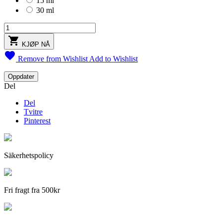
15 ml
30 ml

KJØP NÅ

Remove from Wishlist
Add to Wishlist
Del
Del
Tvitre
Pinterest
Säkerhetspolicy
Fri fragt fra 500kr