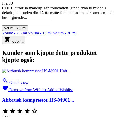
Fra
80
CORE airbrush makeup Tan foundation gir en tynn til middels
dekning lik huden din. Dette matte foundation smelter sammen til en
hud-lignende...
Volum - 7,5 ml
Volum - 7,5 ml
Volum - 15 ml
Volum - 30 ml

Kjøp nå
Kunder som kjøpte dette produktet
kjøpte også:

Quick view

Remove from Wishlist
Add to Wishlist
Airbrush kompressor HS-M901...




