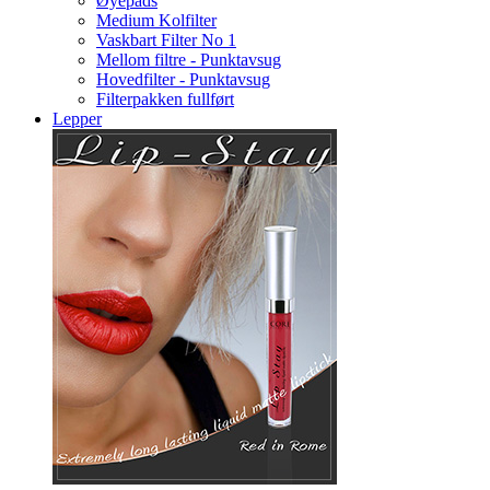
Øyepads
Medium Kolfilter
Vaskbart Filter No 1
Mellom filtre - Punktavsug
Hovedfilter - Punktavsug
Filterpakken fullført
Lepper