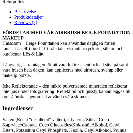
Returpolicy
Beskrivelse
Produktdetaljer
Reviews (2)
FÖRDELAR MED VÅR AIRBRUSH BEIGE FOUNDATION
MAKEUP
Hälsosam – Beige Foundation kan användas dagligen för en
fantastisk felfri finish, fri från talc, vismuth oxyclorid, silikon och
parabener. Lös & Lätt.
Långvarig – framtagen för att vara fuktresistent och att sitta på samt
vara fräsch hela dagen, kan appliceras med airbrush, svamp eller
makeup borste.
Icke Reflekterande – den mikro pulveriserade mineralen reflekterar
inte ljus under fotografering. Reflektion och ljusstyrka kan läggas till
om så önskas genom att använda våra skimers.
Ingredienser
Vatten (Renat "destillerat" vatten), Glycerin, Silica, Coco-
Kaprylate/Caprate, Coco Glucosides/Kokosnöt Alkohol, Cetyl
Esters, Potassium Cetyl Phosphate, Kaolin, Cetyl Alkohol, Prunus