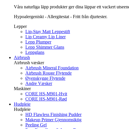
Våra naturliga läpp produkter ger dina läppar ett vackert utsee
Hypoalergeniskt - Allergitestat - Fritt från djurtester.
Lepper
Lip-Stay Matt Leppestift
Lip Creamy Lip Liner
Lepp Plumper
Lepp Shimmer Glans
Leppglans
Airbrush
Airbrush væsker
Airbrush Mineral Foundation
Airbrush Rouge Flytende
Øyenskygge Flytende
Andre Væsker
Maskiner
CORE HS-M901-Hvit
CORE HS-M901-Rød
Hudpleie
Hudpleie
HD Flawless Finishing Pudder
Makeup Primer Gjennomsiktig
Peeling Gel