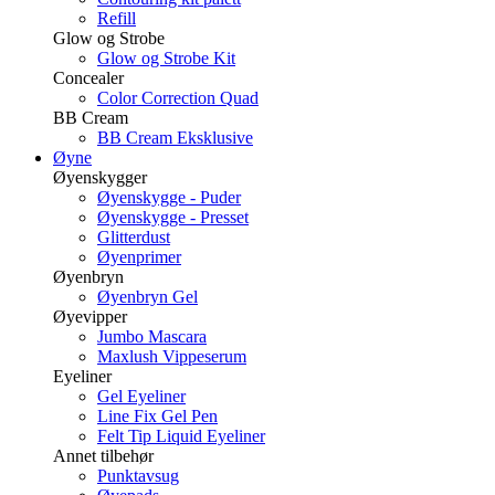
Refill
Glow og Strobe
Glow og Strobe Kit
Concealer
Color Correction Quad
BB Cream
BB Cream Eksklusive
Øyne
Øyenskygger
Øyenskygge - Puder
Øyenskygge - Presset
Glitterdust
Øyenprimer
Øyenbryn
Øyenbryn Gel
Øyevipper
Jumbo Mascara
Maxlush Vippeserum
Eyeliner
Gel Eyeliner
Line Fix Gel Pen
Felt Tip Liquid Eyeliner
Annet tilbehør
Punktavsug