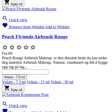

Kjøp nå

Quick view

Remove from Wishlist
Add to Wishlist
Peach Flytende Airbrush Rouge





Fra
69
Peach Rouge Airbrush Makeup er den absolutt beste du kan tenke
deg innenfor Airbrush Makeup, Natural, vannbasert og lett å bygge
opp lag på lag...
Volum - 7,5 ml
Volum - 7,5 ml
Volum - 15 ml
Volum - 30 ml

Kjøp nå

Quick view
