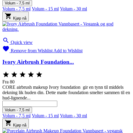
Volum - 7,5 ml
Volum - 7,5 ml
Volum - 15 ml
Volum - 30 ml

Kjøp nå

Quick view

Remove from Wishlist
Add to Wishlist
Ivory Airbrush Foundation...





Fra
80
CORE airbrush makeup Ivory foundation gir en tynn til middels
dekning lik huden din. Dette matte foundation smelter sammen til en
hud-lignende...
Volum - 7,5 ml
Volum - 7,5 ml
Volum - 15 ml
Volum - 30 ml

Kjøp nå