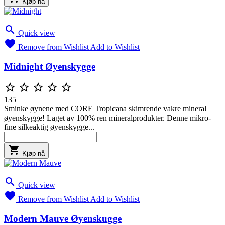
Kjøp nå

Quick view

Remove from Wishlist
Add to Wishlist
Midnight Øyenskygge





135
Sminke øynene med CORE Tropicana skimrende vakre mineral
øyenskygge! Laget av 100% ren mineralprodukter. Denne mikro-
fine silkeaktig øyenskygge...

Kjøp nå

Quick view

Remove from Wishlist
Add to Wishlist
Modern Mauve Øyenskugge