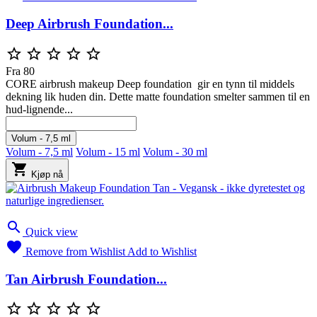
Deep Airbrush Foundation...





Fra
80
CORE airbrush makeup Deep foundation gir en tynn til middels
dekning lik huden din. Dette matte foundation smelter sammen til en
hud-lignende...
Volum - 7,5 ml
Volum - 7,5 ml
Volum - 15 ml
Volum - 30 ml

Kjøp nå

Quick view

Remove from Wishlist
Add to Wishlist
Tan Airbrush Foundation...




