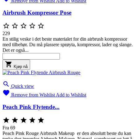
Remove from Wishlist
Add to Wishlist
Airbrush Kompressor Pose





229
En stilig veske i det beste materialet for din airbrush kompressor
med tilbehør. Du må plassere sprøyta, kompressor, lader og slange.
Det er også...

Kjøp nå

Quick view

Remove from Wishlist
Add to Wishlist
Peach Pink Flytende...





Fra
69
Peach Pink Rouge Airbrush Makeup er den absolutt beste du kan
tenke deg innenfor Airbrush Makeup, Natural, vannbasert og lett å