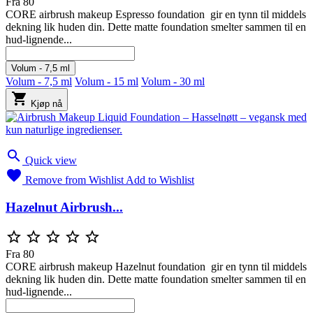
Fra
80
CORE airbrush makeup Espresso foundation gir en tynn til middels
dekning lik huden din. Dette matte foundation smelter sammen til en
hud-lignende...
Volum - 7,5 ml
Volum - 7,5 ml
Volum - 15 ml
Volum - 30 ml

Kjøp nå

Quick view

Remove from Wishlist
Add to Wishlist
Hazelnut Airbrush...





Fra
80
CORE airbrush makeup Hazelnut foundation gir en tynn til middels
dekning lik huden din. Dette matte foundation smelter sammen til en
hud-lignende...