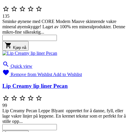





135
Sminke øynene med CORE Modern Mauve skimrende vakre
mineral øyenskygge! Laget av 100% ren mineralprodukter. Denne
mikro-fine silkeaktig...

Kjøp nå

Quick view

Remove from Wishlist
Add to Wishlist
Lip Creamy lip liner Pecan





99
Lip Creamy Pecan Leppe Blyant opprettet for å danne, fyll, eller
lage vakre linjer på leppene. En kremet tekstur som er perfekt for å
stille opp...