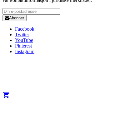
vår kontaktinformasjon i juridiske merknader.
Abonner
Facebook
Twitter
YouTube
Pinterest
Instagram
Copyright 2025 Developed by
Studio1one
. All Rights Reserved.
A brand from True Beauty Inter AB
