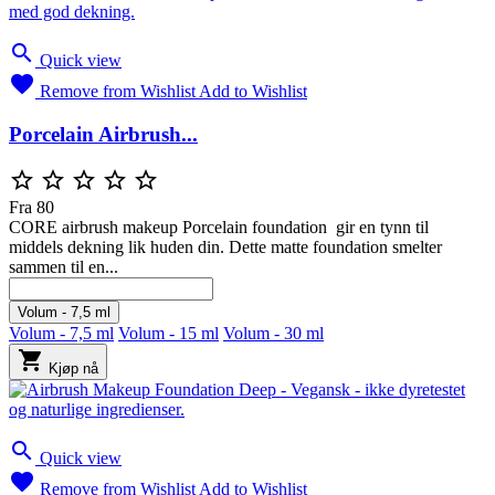

Quick view

Remove from Wishlist
Add to Wishlist
Porcelain Airbrush...





Fra
80
CORE airbrush makeup Porcelain foundation gir en tynn til
middels dekning lik huden din. Dette matte foundation smelter
sammen til en...
Volum - 7,5 ml
Volum - 7,5 ml
Volum - 15 ml
Volum - 30 ml

Kjøp nå

Quick view

Remove from Wishlist
Add to Wishlist