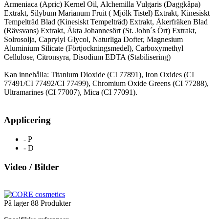
Armeniaca (Apric) Kernel Oil, Alchemilla Vulgaris (Daggkåpa)
Extrakt, Silybum Marianum Fruit ( Mjölk Tistel) Extrakt, Kinesiskt
Tempelträd Blad (Kinesiskt Tempelträd) Extrakt, Åkerfräken Blad
(Rävsvans) Extrakt, Äkta Johannesört (St. John´s Ört) Extrakt,
Solrosolja, Caprylyl Glycol, Naturliga Dofter, Magnesium
Aluminium Silicate (Förtjockningsmedel), Carboxymethyl
Cellulose, Citronsyra, Disodium EDTA (Stabilisering)
Kan innehålla: Titanium Dioxide (CI 77891), Iron Oxides (CI
77491/CI 77492/CI 77499), Chromium Oxide Greens (CI 77288),
Ultramarines (CI 77007), Mica (CI 77091).
Applicering
- P
- D
Video / Bilder
På lager
88 Produkter