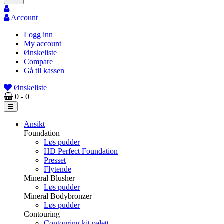
Account
Logg inn
My account
Ønskeliste
Compare
Gå til kassen
Ønskeliste
0
- 0
Toggle
☰
navigation
Ansikt
Foundation
Løs pudder
HD Perfect Foundation
Presset
Flytende
Mineral Blusher
Løs pudder
Mineral Bodybronzer
Løs pudder
Contouring
Contouring kit palett