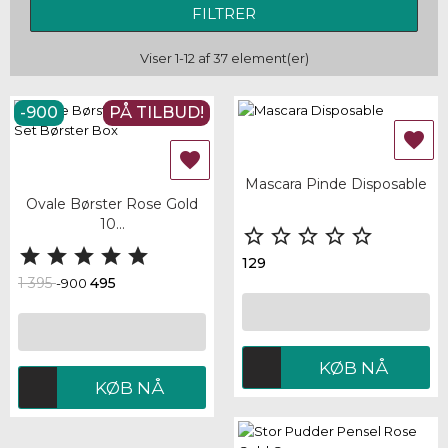
FILTRER
Viser 1-12 af 37 element(er)
-900
PÅ TILBUD!


Mascara Pinde Disposable
Ovale Børster Rose Gold
10...










129
1 395
495
-900
KØB NÅ
KØB NÅ