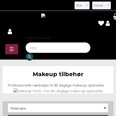
SEK
Dansk
Søg
Søg produkter:
Toggle
☰
navigation
search
Makeup tilbehør
Professionelle værktøjer til dit daglige makeup oplevelse.

Relevans