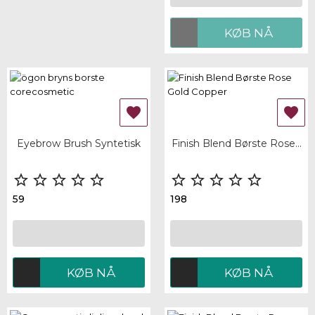
KØB NÅ


Eyebrow Brush Syntetisk
Finish Blend Børste Rose...










59
198
KØB NÅ
KØB NÅ