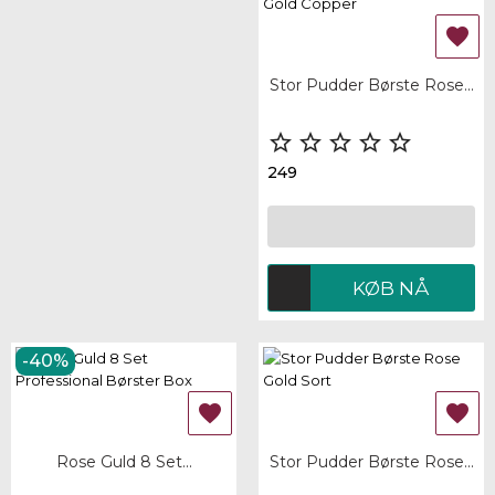

Stor Pudder Børste Rose...





249
KØB NÅ
-40%


Rose Guld 8 Set...
Stor Pudder Børste Rose...