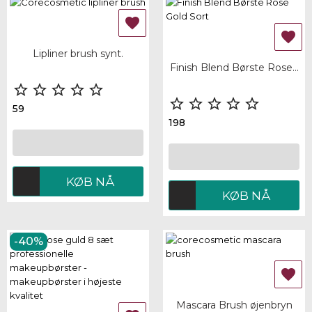


Lipliner brush synt.
Finish Blend Børste Rose...










59
198
KØB NÅ
KØB NÅ
-40%

Mascara Brush øjenbryn