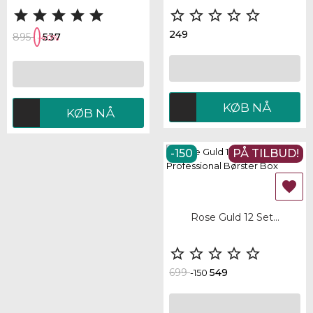










249
895
537
-40%
KØB NÅ
KØB NÅ
-150
PÅ TILBUD!
IKKE PÅ LAGER

Rose Guld 12 Set...





699
549
-150