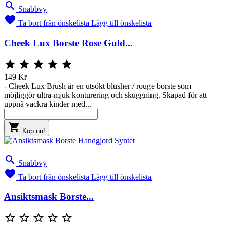

Snabbvy

Ta bort från önskelista
Lägg till önskelista
Cheek Lux Borste Rose Guld...





149 Kr
- Cheek Lux Brush är en utsökt blusher / rouge borste som
möjliggör ultra-mjuk konturering och skuggning. Skapad för att
uppnå vackra kinder med...

Köp nu!

Snabbvy

Ta bort från önskelista
Lägg till önskelista
Ansiktsmask Borste...




