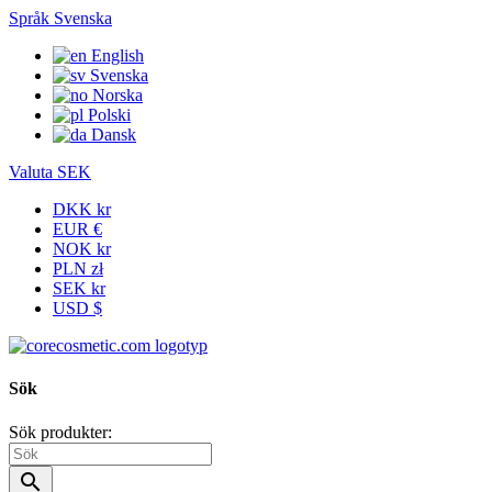
Språk
Svenska
English
Svenska
Norska
Polski
Dansk
Valuta
SEK
DKK kr
EUR €
NOK kr
PLN zł
SEK kr
USD $
Sök
Sök produkter:
search