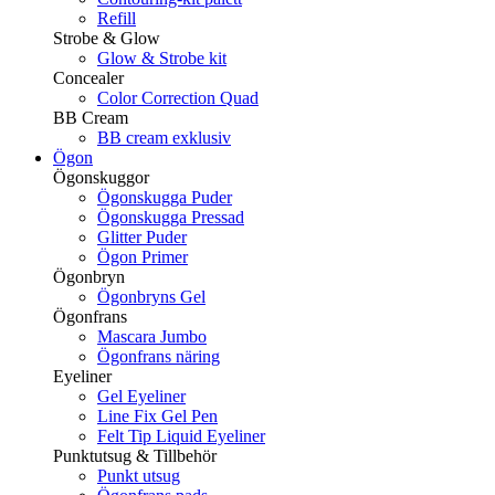
Refill
Strobe & Glow
Glow & Strobe kit
Concealer
Color Correction Quad
BB Cream
BB cream exklusiv
Ögon
Ögonskuggor
Ögonskugga Puder
Ögonskugga Pressad
Glitter Puder
Ögon Primer
Ögonbryn
Ögonbryns Gel
Ögonfrans
Mascara Jumbo
Ögonfrans näring
Eyeliner
Gel Eyeliner
Line Fix Gel Pen
Felt Tip Liquid Eyeliner
Punktutsug & Tillbehör
Punkt utsug