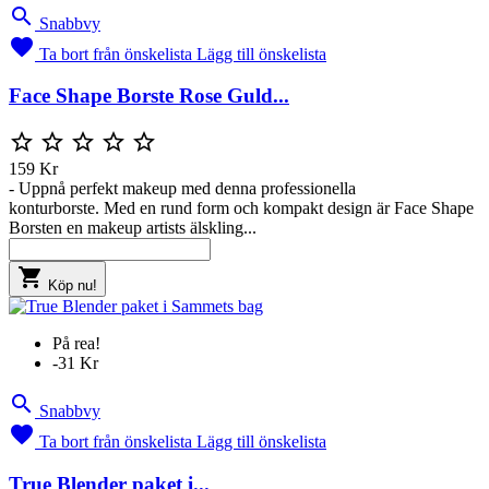

Snabbvy

Ta bort från önskelista
Lägg till önskelista
Face Shape Borste Rose Guld...





159 Kr
- Uppnå perfekt makeup med denna professionella
konturborste. Med en rund form och kompakt design är Face Shape
Borsten en makeup artists älskling...

Köp nu!
På rea!
-31 Kr

Snabbvy

Ta bort från önskelista
Lägg till önskelista
True Blender paket i...