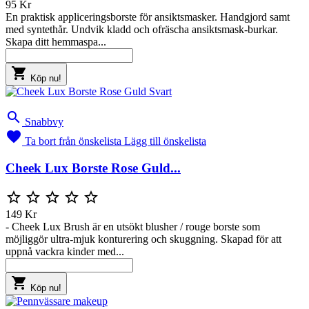
95 Kr
En praktisk appliceringsborste för ansiktsmasker. Handgjord samt
med syntethår. Undvik kladd och ofräscha ansiktsmask-burkar.
Skapa ditt hemmaspa...

Köp nu!

Snabbvy

Ta bort från önskelista
Lägg till önskelista
Cheek Lux Borste Rose Guld...





149 Kr
- Cheek Lux Brush är en utsökt blusher / rouge borste som
möjliggör ultra-mjuk konturering och skuggning. Skapad för att
uppnå vackra kinder med...

Köp nu!