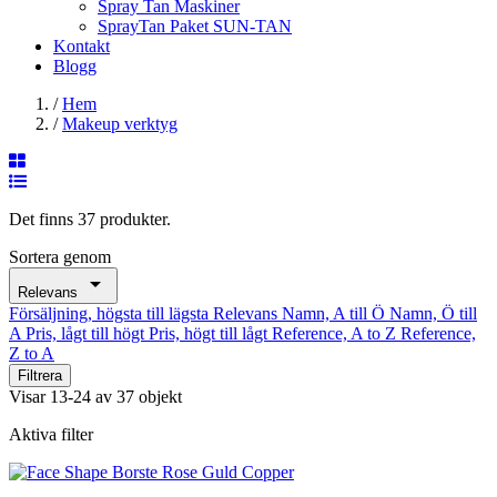
Spray Tan Maskiner
SprayTan Paket SUN-TAN
Kontakt
Blogg
/
Hem
/
Makeup verktyg
Det finns 37 produkter.
Sortera genom

Relevans
Försäljning, högsta till lägsta
Relevans
Namn, A till Ö
Namn, Ö till
A
Pris, lågt till högt
Pris, högt till lågt
Reference, A to Z
Reference,
Z to A
Filtrera
Visar 13-24 av 37 objekt
Aktiva filter