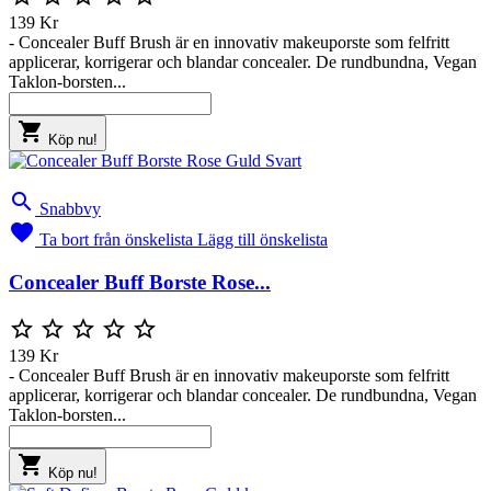
139 Kr
- Concealer Buff Brush är en innovativ makeuporste som felfritt
applicerar, korrigerar och blandar concealer. De rundbundna, Vegan
Taklon-borsten...

Köp nu!

Snabbvy

Ta bort från önskelista
Lägg till önskelista
Concealer Buff Borste Rose...





139 Kr
- Concealer Buff Brush är en innovativ makeuporste som felfritt
applicerar, korrigerar och blandar concealer. De rundbundna, Vegan
Taklon-borsten...

Köp nu!