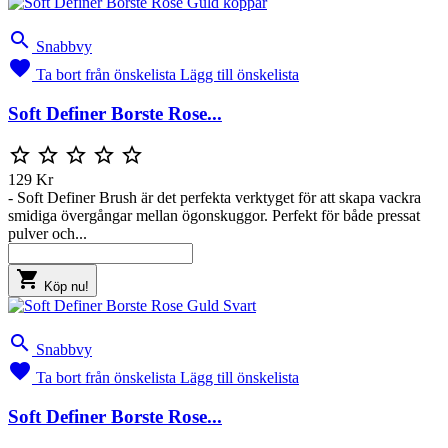

Snabbvy

Ta bort från önskelista
Lägg till önskelista
Soft Definer Borste Rose...





129 Kr
- Soft Definer Brush är det perfekta verktyget för att skapa vackra
smidiga övergångar mellan ögonskuggor. Perfekt för både pressat
pulver och...

Köp nu!

Snabbvy

Ta bort från önskelista
Lägg till önskelista
Soft Definer Borste Rose...