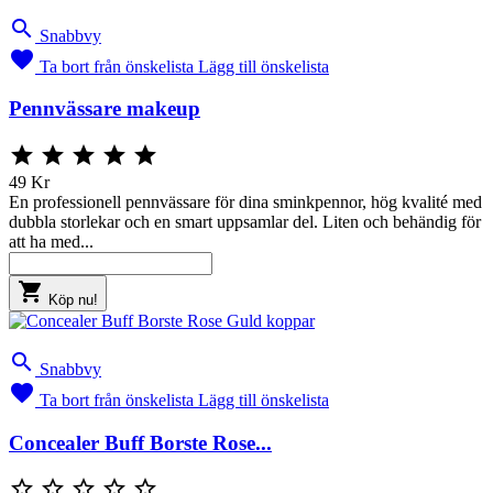

Snabbvy

Ta bort från önskelista
Lägg till önskelista
Pennvässare makeup





49 Kr
En professionell pennvässare för dina sminkpennor, hög kvalité med
dubbla storlekar och en smart uppsamlar del. Liten och behändig för
att ha med...

Köp nu!

Snabbvy

Ta bort från önskelista
Lägg till önskelista
Concealer Buff Borste Rose...




