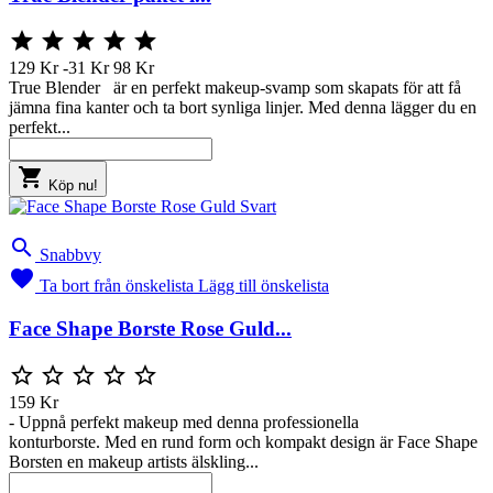





129 Kr
-31 Kr
98 Kr
True Blender är en perfekt makeup-svamp som skapats för att få
jämna fina kanter och ta bort synliga linjer. Med denna lägger du en
perfekt...

Köp nu!

Snabbvy

Ta bort från önskelista
Lägg till önskelista
Face Shape Borste Rose Guld...





159 Kr
- Uppnå perfekt makeup med denna professionella
konturborste. Med en rund form och kompakt design är Face Shape
Borsten en makeup artists älskling...