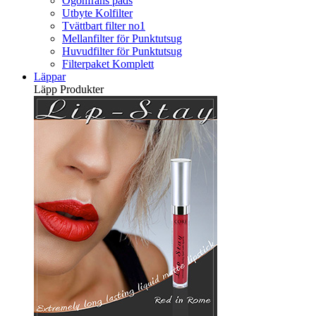
Ögonfrans pads
Utbyte Kolfilter
Tvättbart filter no1
Mellanfilter för Punktutsug
Huvudfilter för Punktutsug
Filterpaket Komplett
Läppar
Läpp Produkter