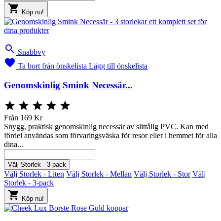

Köp nu!

Snabbvy

Ta bort från önskelista
Lägg till önskelista
Genomskinlig Smink Necessär...





Från
169 Kr
Snygg, praktisk genomskinlig necessär av slittålig PVC. Kan med
fördel användas som förvaringsväska för resor eller i hemmet för alla
dina...
Välj Storlek - 3-pack
Välj Storlek - Liten
Välj Storlek - Mellan
Välj Storlek - Stor
Välj
Storlek - 3-pack

Köp nu!