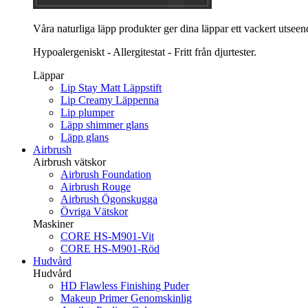
Våra naturliga läpp produkter ger dina läppar ett vackert utsee
Hypoalergeniskt - Allergitestat - Fritt från djurtester.
Läppar
Lip Stay Matt Läppstift
Lip Creamy Läppenna
Lip plumper
Läpp shimmer glans
Läpp glans
Airbrush
Airbrush vätskor
Airbrush Foundation
Airbrush Rouge
Airbrush Ögonskugga
Övriga Vätskor
Maskiner
CORE HS-M901-Vit
CORE HS-M901-Röd
Hudvård
Hudvård
HD Flawless Finishing Puder
Makeup Primer Genomskinlig