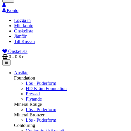
Konto
Logga in
Mitt konto
Önskelista
Jämför
Till Kassan
Önskelista
0
- 0 Kr
Toggle
☰
navigation
Ansikte
Foundation
Lös - Puderform
HD Kräm Foundation
Pressad
Flytande
Mineral Rouge
Lös - Puderform
Mineral Bronzer
Lös - Puderform
Contouring
Contouring-kit palett