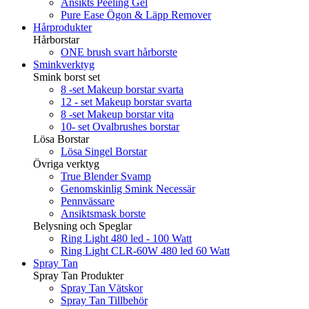
Ansikts Peeling Gel
Pure Ease Ögon & Läpp Remover
Hårprodukter
Hårborstar
ONE brush svart hårborste
Sminkverktyg
Smink borst set
8 -set Makeup borstar svarta
12 - set Makeup borstar svarta
8 -set Makeup borstar vita
10- set Ovalbrushes borstar
Lösa Borstar
Lösa Singel Borstar
Övriga verktyg
True Blender Svamp
Genomskinlig Smink Necessär
Pennvässare
Ansiktsmask borste
Belysning och Speglar
Ring Light 480 led - 100 Watt
Ring Light CLR-60W 480 led 60 Watt
Spray Tan
Spray Tan Produkter
Spray Tan Vätskor
Spray Tan Tillbehör