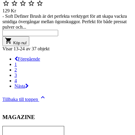





129 Kr
- Soft Definer Brush är det perfekta verktyget för att skapa vackra
smidiga övergångar mellan ögonskuggor. Perfekt för både pressat
pulver och...

Köp nu!
Visar 13-24 av 37 objekt
Föregående
1
2
3
4
Nästa

Tillbaka till toppen
MAGAZINE