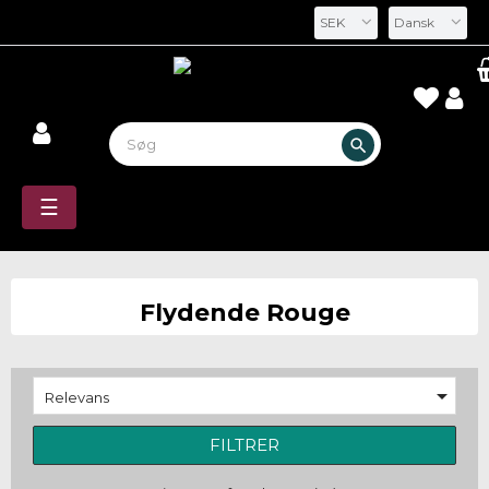
SEK
Dansk
search
Toggle
☰
navigation
Flydende Rouge

Relevans
FILTRER