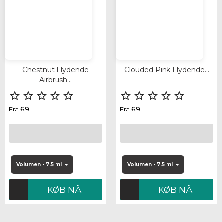
Chestnut Flydende
Clouded Pink Flydende...
Airbrush...










69
69
Fra
Fra
Volumen - 7,5 ml
Volumen - 7,5 ml
KØB NÅ
KØB NÅ