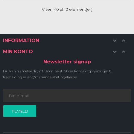
Viser 1-10 af 10 element(er)


INFORMATION


MIN KONTO
Newsletter signup
Du kan framelde dig når som helst. Vores kontaktoplysninger til
framelding er anført i handelsbetingelserne.
TILMELD