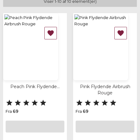
Viser 1-10 af 10 element(er)


Peach Pink Flydende...
Pink Flydende Airbrush
Rouge










69
69
Fra
Fra