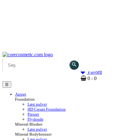
search
Favorit
0
- 0
Toggle
☰
navigation
Ansigt
Foundation
Løst pulver
HD Cream Foundation
Presset
Flydende
Mineral Blusher
Løst pulver
Mineral Bodybronzer
Løst pulver