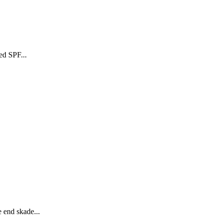
ed SPF...
 end skade...