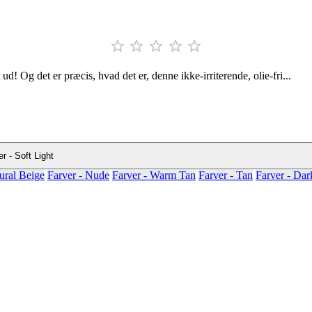





ud! Og det er præcis, hvad det er, denne ikke-irriterende, olie-fri...
r - Soft Light
ural Beige
Farver - Nude
Farver - Warm Tan
Farver - Tan
Farver - Dar