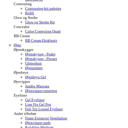
Contouring
Contouring-kit paletter
Refill
Glow og Strobe
Glow og Strobe Kit
Concealer
Color Correction Quad
BB Cream
BB Cream Eksklusiv
Øjne
Øjenskygger
Øjenskygge - Puder
Øjenskygge - Presset
Glitterdust
Øjenprimer
Øjenbryn
Øjenbryn Gel
Øyevipper
Jumbo Mascara
Øjenvipper ernæring
Eyeliner
Gel Eyeliner
Line Fix Gel Pen
Felt Tip Liquid Eyeliner
Andet tilbehør
Fume Extractor Ventilation
Øjenvipper pads
Kol-filter Medium