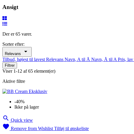
Ansigt
Der er 65 varer.
Sorter efter:

Relevans
Tilbud, højest til lavest
Relevans
Navn, A til Å
Navn, Å til A
Pris, lav
Filtrer
Viser 1-12 af 65 element(er)
Aktive filtre
-40%
Ikke på lager

Quick view

Remove from Wishlist
Tilføj til ønskeliste