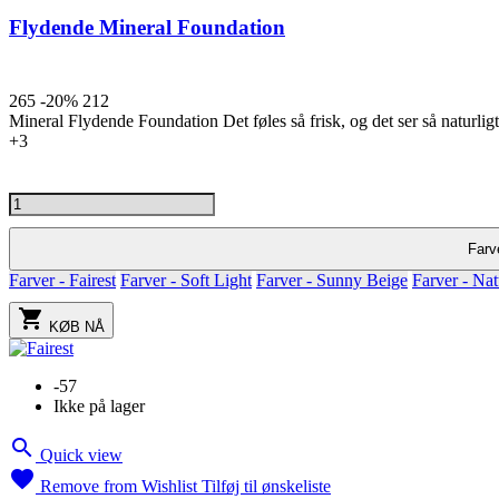
Flydende Mineral Foundation
265
-20%
212
Mineral Flydende Foundation Det føles så frisk, og det ser så naturligt 
Fairest
Sunny
Natural
Nude
Warm
+3
Beige
Beige
Tan
Farve
Farver - Fairest
Farver - Soft Light
Farver - Sunny Beige
Farver - Nat

KØB NÅ
-57
Ikke på lager

Quick view

Remove from Wishlist
Tilføj til ønskeliste