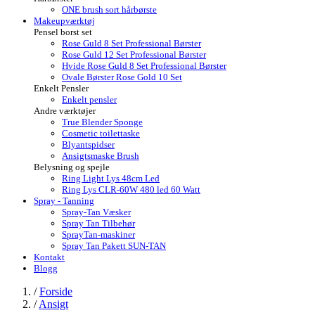
ONE brush sort hårbørste
Makeupværktøj
Pensel borst set
Rose Guld 8 Set Professional Børster
Rose Guld 12 Set Professional Børster
Hvide Rose Guld 8 Set Professional Børster
Ovale Børster Rose Gold 10 Set
Enkelt Pensler
Enkelt pensler
Andre værktøjer
True Blender Sponge
Cosmetic toilettaske
Blyantspidser
Ansigtsmaske Brush
Belysning og spejle
Ring Light Lys 48cm Led
Ring Lys CLR-60W 480 led 60 Watt
Spray - Tanning
Spray-Tan Væsker
Spray Tan Tilbehør
SprayTan-maskiner
Spray Tan Pakett SUN-TAN
Kontakt
Blogg
/
Forside
/
Ansigt