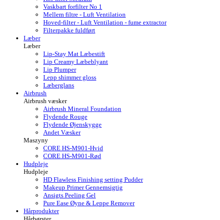
Vaskbart forfilter No 1
Mellem filtre - Luft Ventilation
Hoved-filter - Luft Ventilation - fume extractor
Filterpakke fuldført
Læber
Læber
Lip-Stay Mat Læbestift
Lip Creamy Læbeblyant
Lip Plumper
Lepp shimmer gloss
Læberglans
Airbrush
Airbrush væsker
Airbrush Mineral Foundation
Flydende Rouge
Flydende Øjenskygge
Andet Væsker
Maszyny
CORE HS-M901-Hvid
CORE HS-M901-Rød
Hudpleje
Hudpleje
HD Flawless Finishing setting Pudder
Makeup Primer Gennemsigtig
Ansigts Peeling Gel
Pure Ease Øyne & Leppe Remover
Hårprodukter
Hårbørster