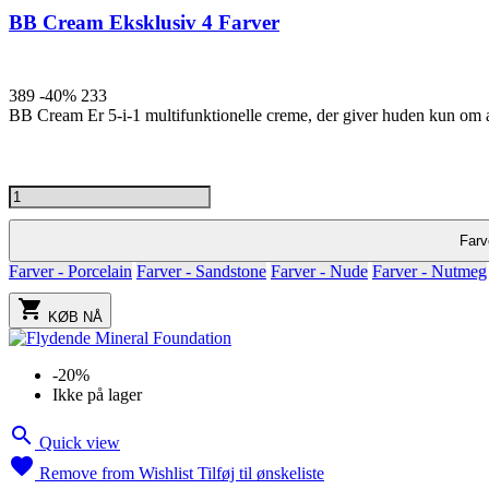
BB Cream Eksklusiv 4 Farver
389
-40%
233
BB Cream Er 5-i-1 multifunktionelle creme, der giver huden kun om alt
Nude
Sandstone
Nutmeg
Porcelain
Farv
Farver - Porcelain
Farver - Sandstone
Farver - Nude
Farver - Nutmeg

KØB NÅ
-20%
Ikke på lager

Quick view

Remove from Wishlist
Tilføj til ønskeliste