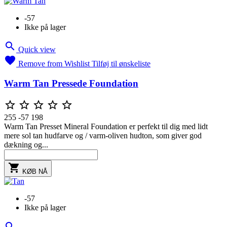
-57
Ikke på lager

Quick view

Remove from Wishlist
Tilføj til ønskeliste
Warm Tan Pressede Foundation





255
-57
198
Warm Tan Presset Mineral Foundation er perfekt til dig med lidt
mere sol tan hudfarve og / varm-oliven hudton, som giver god
dækning og...

KØB NÅ
-57
Ikke på lager
