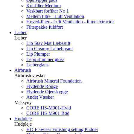
Øjenvipper pads
Kol-filter Medium
Vaskbart forfilter No 1
Mellem filtre - Luft Ventilation
Hoved-filter - Luft Ventilation - fume extractor
Filterpakke fuldført
Læber
Læber
Lip-Stay Mat Læbestift
Lip Creamy Læbeblyant
Lip Plumper
Lepp shimmer gloss
Læberglans
Airbrush
Airbrush væsker
Airbrush Mineral Foundation
Flydende Rouge
Flydende Øjenskygge
Andet Væsker
Maszyny
CORE HS-M901-Hvid
CORE HS-M901-Rød
Hudpleje
Hudpleje
HD Flawless Finishing setting Pudder