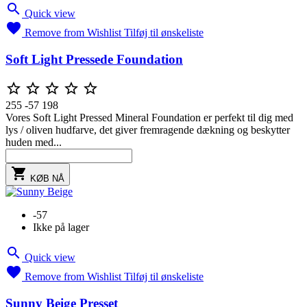

Quick view

Remove from Wishlist
Tilføj til ønskeliste
Soft Light Pressede Foundation





255
-57
198
Vores Soft Light Pressed Mineral Foundation er perfekt til dig med
lys / oliven hudfarve, det giver fremragende dækning og beskytter
huden med...

KØB NÅ
-57
Ikke på lager

Quick view

Remove from Wishlist
Tilføj til ønskeliste
Sunny Beige Presset