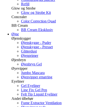
Refill
Glow og Strobe
Glow og Strobe Kit
Concealer
Color Correction Quad
BB Cream
BB Cream Eksklusiv
Øjne
Øjenskygger
Øjenskygge - Puder
Øjenskygge - Presset
Glitterdust
Øjenprimer
Øjenbryn
Øjenbryn Gel
Øyevipper
Jumbo Mascara
Øjenvipper ernæring
Eyeliner
Gel Eyeliner
Line Fix Gel Pen
Felt Tip Liquid Eyeliner
Andet tilbehør
Fume Extractor Ventilation