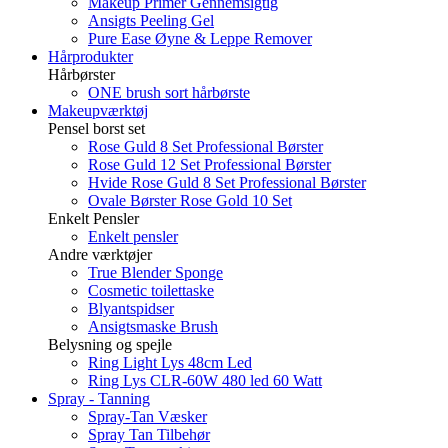
Makeup Primer Gennemsigtig
Ansigts Peeling Gel
Pure Ease Øyne & Leppe Remover
Hårprodukter
Hårbørster
ONE brush sort hårbørste
Makeupværktøj
Pensel borst set
Rose Guld 8 Set Professional Børster
Rose Guld 12 Set Professional Børster
Hvide Rose Guld 8 Set Professional Børster
Ovale Børster Rose Gold 10 Set
Enkelt Pensler
Enkelt pensler
Andre værktøjer
True Blender Sponge
Cosmetic toilettaske
Blyantspidser
Ansigtsmaske Brush
Belysning og spejle
Ring Light Lys 48cm Led
Ring Lys CLR-60W 480 led 60 Watt
Spray - Tanning
Spray-Tan Væsker
Spray Tan Tilbehør