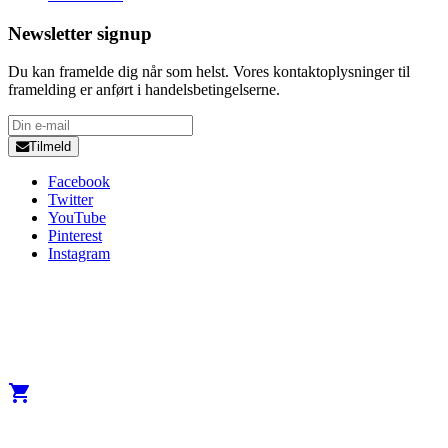
Newsletter signup
Du kan framelde dig når som helst. Vores kontaktoplysninger til
framelding er anført i handelsbetingelserne.
Tilmeld
Facebook
Twitter
YouTube
Pinterest
Instagram
Copyright 2025 Developed by
Studio1one
. All Rights Reserved.
A brand from True Beauty Inter AB
