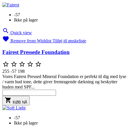
-57
Ikke på lager

Quick view

Remove from Wishlist
Tilføj til ønskeliste
Fairest Pressede Foundation





255
-57
198
Vores Fairest Pressed Mineral Foundation er perfekt til dig med lyse
/ varm hud tone, dette giver fremragende dækning og beskytter
huden med SPF...

KØB NÅ
-57
Ikke på lager