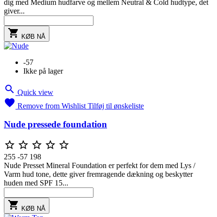
dig med Medium hudfarve og mellem Neutral & Cold hudtype, det
giver...

KØB NÅ
-57
Ikke på lager

Quick view

Remove from Wishlist
Tilføj til ønskeliste
Nude pressede foundation





255
-57
198
Nude Presset Mineral Foundation er perfekt for dem med Lys /
Varm hud tone, dette giver fremragende dækning og beskytter
huden med SPF 15...

KØB NÅ