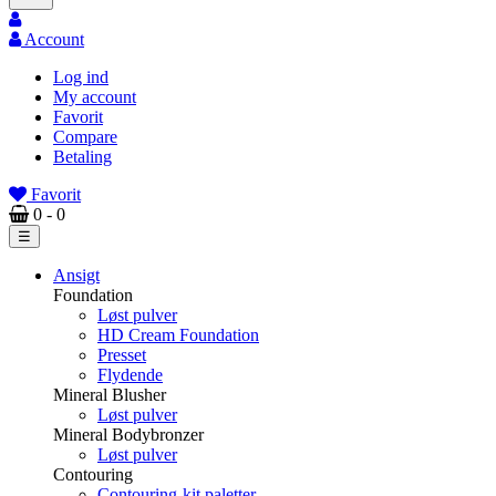
Account
Log ind
My account
Favorit
Compare
Betaling
Favorit
0
- 0
Toggle
☰
navigation
Ansigt
Foundation
Løst pulver
HD Cream Foundation
Presset
Flydende
Mineral Blusher
Løst pulver
Mineral Bodybronzer
Løst pulver
Contouring
Contouring-kit paletter