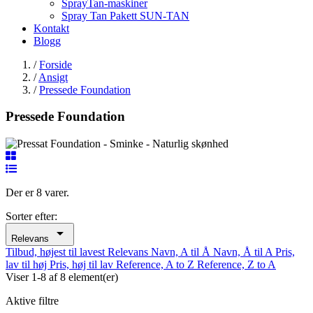
SprayTan-maskiner
Spray Tan Pakett SUN-TAN
Kontakt
Blogg
/
Forside
/
Ansigt
/
Pressede Foundation
Pressede Foundation
Der er 8 varer.
Sorter efter:

Relevans
Tilbud, højest til lavest
Relevans
Navn, A til Å
Navn, Å til A
Pris,
lav til høj
Pris, høj til lav
Reference, A to Z
Reference, Z to A
Viser 1-8 af 8 element(er)
Aktive filtre