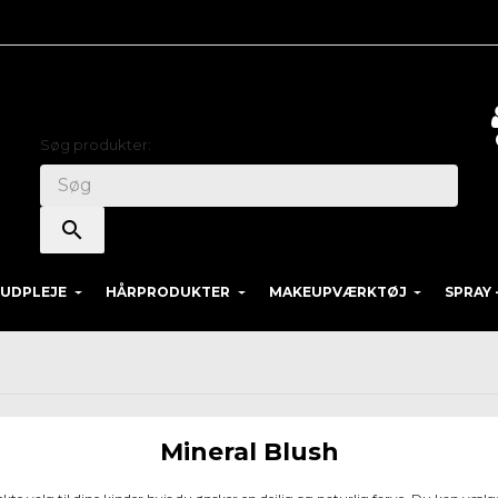
Søg
Søg produkter:
search
UDPLEJE
HÅRPRODUKTER
MAKEUPVÆRKTØJ
SPRAY 
Mineral Blush