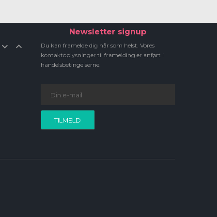
Newsletter signup


Du kan framelde dig når som helst. Vores
kontaktoplysninger til framelding er anført i
handelsbetingelserne.
TILMELD