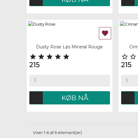

Quick view
Quick
Dusty Rose Løs Mineral Rouge
Cin







215
215
KØB NÅ
Viser 1-6 af 6 element(er)