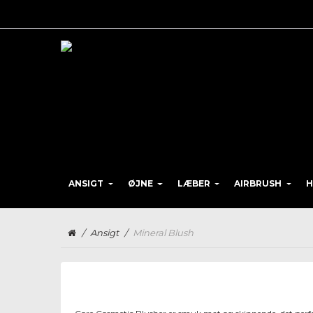
ANSIGT
ØJNE
LÆBER
AIRBRUSH
H
/
Ansigt
/
Mineral Blush