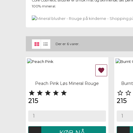
Core Cosmetic Blusher er smuk mat og skinnende, det perfekt
100% mineral.
Der er 6 varer.

Quick view
Quick
Peach Pink Løs Mineral Rouge
Burnt







215
215
KØB NÅ