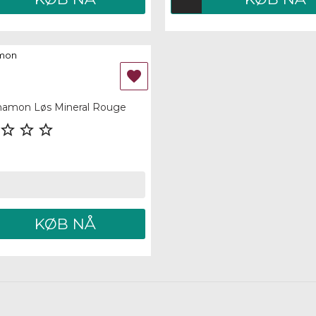

 view
namon Løs Mineral Rouge



KØB NÅ