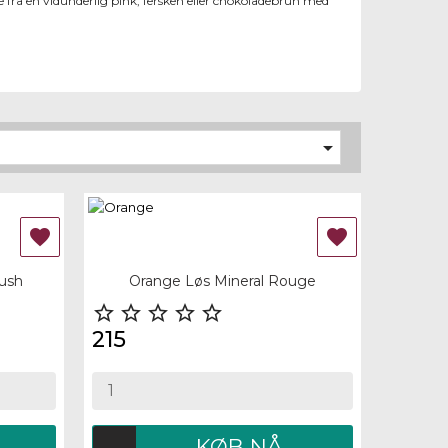
e fra en vidunderlig pink, fersken eller chokoladebrun med



Quick view
lush
Orange Løs Mineral Rouge





215
KØB NÅ