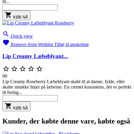
til...

KØB NÅ

Quick view

Remove from Wishlist
Tilføj til ønskeliste
Lip Creamy Læbeblyant...





99
Lip Creamy Roseberry Læbeblyant skabt til at danne, fylde, eller
skabe smukke linjer på læberne. En cremet konsistens, der er perfekt
til foring...

KØB NÅ
Kunder, der købte denne vare, købte også