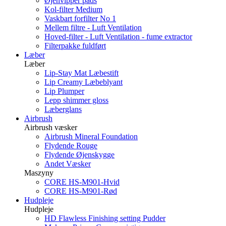
Øjenvipper pads
Kol-filter Medium
Vaskbart forfilter No 1
Mellem filtre - Luft Ventilation
Hoved-filter - Luft Ventilation - fume extractor
Filterpakke fuldført
Læber
Læber
Lip-Stay Mat Læbestift
Lip Creamy Læbeblyant
Lip Plumper
Lepp shimmer gloss
Læberglans
Airbrush
Airbrush væsker
Airbrush Mineral Foundation
Flydende Rouge
Flydende Øjenskygge
Andet Væsker
Maszyny
CORE HS-M901-Hvid
CORE HS-M901-Rød
Hudpleje
Hudpleje
HD Flawless Finishing setting Pudder