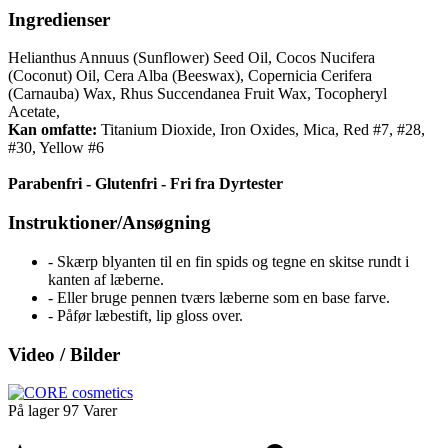
Ingredienser
Helianthus Annuus (Sunflower) Seed Oil, Cocos Nucifera
(Coconut) Oil, Cera Alba (Beeswax), Copernicia Cerifera
(Carnauba) Wax, Rhus Succendanea Fruit Wax, Tocopheryl
Acetate,
Kan omfatte:
Titanium Dioxide, Iron Oxides, Mica, Red #7, #28,
#30, Yellow #6
Parabenfri - Glutenfri - Fri fra Dyrtester
Instruktioner/Ansøgning
- Skærp blyanten til en fin spids og tegne en skitse rundt i
kanten af læberne.
- Eller bruge pennen tværs læberne som en base farve.
- Påfør læbestift, lip gloss over.
Video / Bilder
På lager
97 Varer