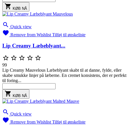

KØB NÅ

Quick view

Remove from Wishlist
Tilføj til ønskeliste
Lip Creamy Læbeblyant...





99
Lip Creamy Mauvelous Læbeblyant skabt til at danne, fylde, eller
skabe smukke linjer på læberne. En cremet konsistens, der er perfekt
til foring...

KØB NÅ

Quick view

Remove from Wishlist
Tilføj til ønskeliste