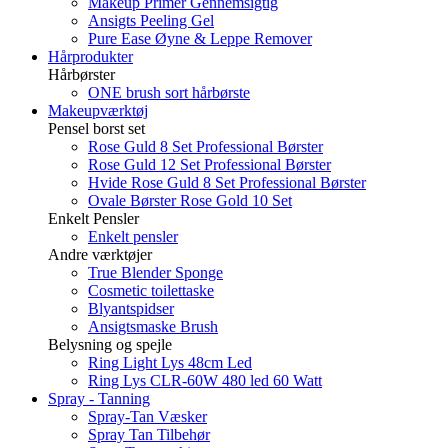
Makeup Primer Gennemsigtig
Ansigts Peeling Gel
Pure Ease Øyne & Leppe Remover
Hårprodukter
Hårbørster
ONE brush sort hårbørste
Makeupværktøj
Pensel borst set
Rose Guld 8 Set Professional Børster
Rose Guld 12 Set Professional Børster
Hvide Rose Guld 8 Set Professional Børster
Ovale Børster Rose Gold 10 Set
Enkelt Pensler
Enkelt pensler
Andre værktøjer
True Blender Sponge
Cosmetic toilettaske
Blyantspidser
Ansigtsmaske Brush
Belysning og spejle
Ring Light Lys 48cm Led
Ring Lys CLR-60W 480 led 60 Watt
Spray - Tanning
Spray-Tan Væsker
Spray Tan Tilbehør