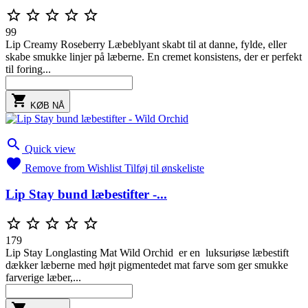





99
Lip Creamy Roseberry Læbeblyant skabt til at danne, fylde, eller
skabe smukke linjer på læberne. En cremet konsistens, der er perfekt
til foring...

KØB NÅ

Quick view

Remove from Wishlist
Tilføj til ønskeliste
Lip Stay bund læbestifter -...





179
Lip Stay Longlasting Mat Wild Orchid er en luksuriøse læbestift
dækker læberne med højt pigmentedet mat farve som ger smukke
farverige læber,...