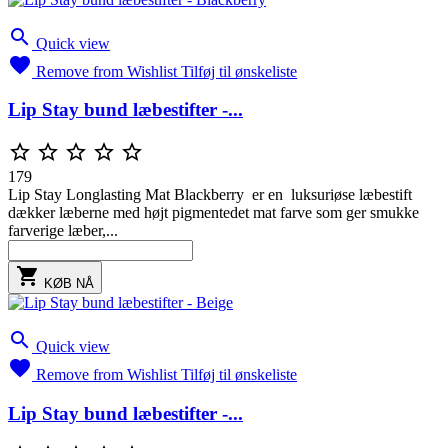

Quick view

Remove from Wishlist
Tilføj til ønskeliste
Lip Stay bund læbestifter -...





179
Lip Stay Longlasting Mat Blackberry er en luksuriøse læbestift
dækker læberne med højt pigmentedet mat farve som ger smukke
farverige læber,...

KØB NÅ

Quick view

Remove from Wishlist
Tilføj til ønskeliste
Lip Stay bund læbestifter -...