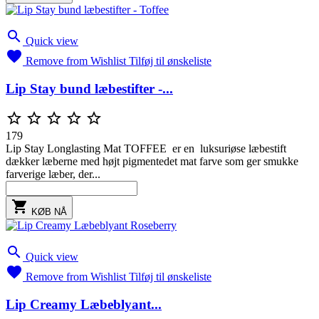

Quick view

Remove from Wishlist
Tilføj til ønskeliste
Lip Stay bund læbestifter -...





179
Lip Stay Longlasting Mat TOFFEE er en luksuriøse læbestift
dækker læberne med højt pigmentedet mat farve som ger smukke
farverige læber, der...

KØB NÅ

Quick view

Remove from Wishlist
Tilføj til ønskeliste
Lip Creamy Læbeblyant...