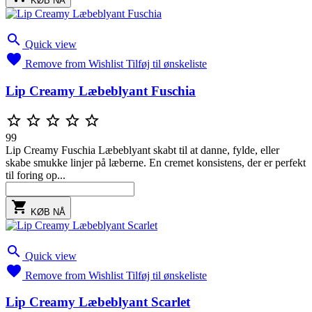
KØB NÅ

Quick view

Remove from Wishlist
Tilføj til ønskeliste
Lip Creamy Læbeblyant Fuschia





99
Lip Creamy Fuschia Læbeblyant skabt til at danne, fylde, eller
skabe smukke linjer på læberne. En cremet konsistens, der er perfekt
til foring op...

KØB NÅ

Quick view

Remove from Wishlist
Tilføj til ønskeliste
Lip Creamy Læbeblyant Scarlet