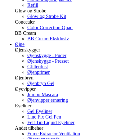
Refill
Glow og Strobe
Glow og Strobe Kit
Concealer
Color Correction Quad
BB Cream
BB Cream Eksklusiv
Øjne
Øjenskygger
Øjenskygge - Puder
Øjenskygge - Presset
Glitterdust
Øjenprimer
Øjenbryn
Øjenbryn Gel
Øyevipper
Jumbo Mascara
Øjenvipper ernæring
Eyeliner
Gel Eyeliner
Line Fix Gel Pen
Felt Tip Liquid Eyeliner
Andet tilbehør
Fume Extractor Ventilation