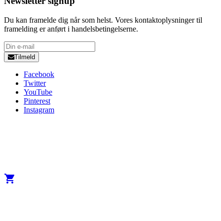
Newsletter signup
Du kan framelde dig når som helst. Vores kontaktoplysninger til
framelding er anført i handelsbetingelserne.
Tilmeld
Facebook
Twitter
YouTube
Pinterest
Instagram
Copyright 2025 Developed by
Studio1one
. All Rights Reserved.
A brand from True Beauty Inter AB
