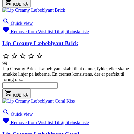

KØB NÅ

Quick view

Remove from Wishlist
Tilføj til ønskeliste
Lip Creamy Læbeblyant Brick





99
Lip Creamy Brick Læbeblyant skabt til at danne, fylde, eller skabe
smukke linjer på læberne. En cremet konsistens, der er perfekt til
foring op...

KØB NÅ

Quick view

Remove from Wishlist
Tilføj til ønskeliste