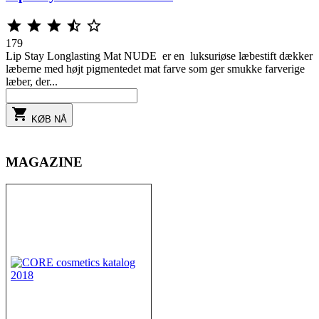





179
Lip Stay Longlasting Mat NUDE er en luksuriøse læbestift dækker
læberne med højt pigmentedet mat farve som ger smukke farverige
læber, der...

KØB NÅ
MAGAZINE