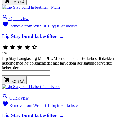

KØB NÅ

Quick view

Remove from Wishlist
Tilføj til ønskeliste
Lip Stay bund læbestifter -...





179
Lip Stay Longlasting Mat PLUM er en luksuriøse læbestift dækker
læberne med højt pigmentedet mat farve som ger smukke farverige
læber, der...

KØB NÅ

Quick view

Remove from Wishlist
Tilføj til ønskeliste
Lip Stay bund læbestifter -...