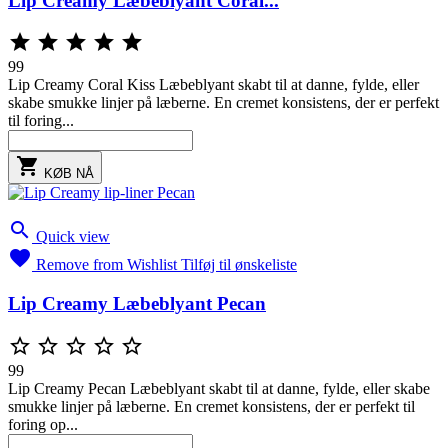
Lip Creamy Læbeblyant Coral...





99
Lip Creamy Coral Kiss Læbeblyant skabt til at danne, fylde, eller
skabe smukke linjer på læberne. En cremet konsistens, der er perfekt
til foring...

KØB NÅ

Quick view

Remove from Wishlist
Tilføj til ønskeliste
Lip Creamy Læbeblyant Pecan





99
Lip Creamy Pecan Læbeblyant skabt til at danne, fylde, eller skabe
smukke linjer på læberne. En cremet konsistens, der er perfekt til
foring op...