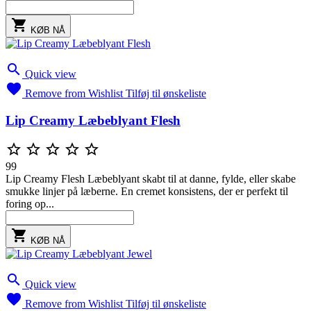

KØB NÅ

Quick view

Remove from Wishlist
Tilføj til ønskeliste
Lip Creamy Læbeblyant Flesh





99
Lip Creamy Flesh Læbeblyant skabt til at danne, fylde, eller skabe
smukke linjer på læberne. En cremet konsistens, der er perfekt til
foring op...

KØB NÅ

Quick view

Remove from Wishlist
Tilføj til ønskeliste