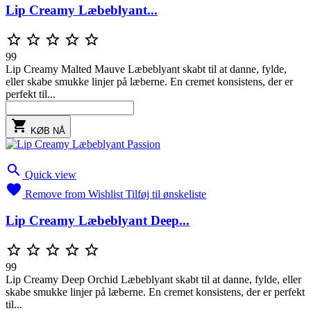
Lip Creamy Læbeblyant...





99
Lip Creamy Malted Mauve Læbeblyant skabt til at danne, fylde,
eller skabe smukke linjer på læberne. En cremet konsistens, der er
perfekt til...

KØB NÅ

Quick view

Remove from Wishlist
Tilføj til ønskeliste
Lip Creamy Læbeblyant Deep...





99
Lip Creamy Deep Orchid Læbeblyant skabt til at danne, fylde, eller
skabe smukke linjer på læberne. En cremet konsistens, der er perfekt
til...