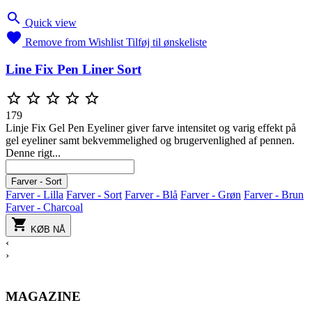

Quick view

Remove from Wishlist
Tilføj til ønskeliste
Line Fix Pen Liner Sort





179
Linje Fix Gel Pen Eyeliner giver farve intensitet og varig effekt på
gel eyeliner samt bekvemmelighed og brugervenlighed af pennen.
Denne rigt...
Blå
Brun
Sort
Charcoal
Grøn
Lilla
Farver - Sort
Farver - Lilla
Farver - Sort
Farver - Blå
Farver - Grøn
Farver - Brun
Farver - Charcoal

KØB NÅ
‹
›
MAGAZINE