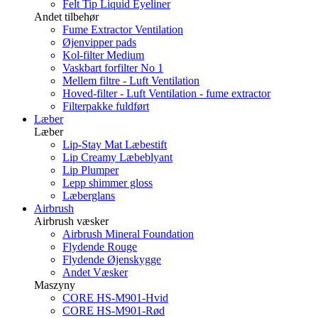
Felt Tip Liquid Eyeliner
Andet tilbehør
Fume Extractor Ventilation
Øjenvipper pads
Kol-filter Medium
Vaskbart forfilter No 1
Mellem filtre - Luft Ventilation
Hoved-filter - Luft Ventilation - fume extractor
Filterpakke fuldført
Læber
Læber
Lip-Stay Mat Læbestift
Lip Creamy Læbeblyant
Lip Plumper
Lepp shimmer gloss
Læberglans
Airbrush
Airbrush væsker
Airbrush Mineral Foundation
Flydende Rouge
Flydende Øjenskygge
Andet Væsker
Maszyny
CORE HS-M901-Hvid
CORE HS-M901-Rød