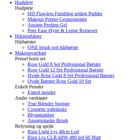
Hudpleje
Hudpleje
HD Flawless Finishing setting Pudder
Makeup Primer Gennemsigtig
Ansigts Peeling Gel
Pure Ease Øyne & Leppe Remover
Hårprodukter
Hårbørster
ONE brush sort hårbørste
Makeupværktøj
Pensel borst set
Rose Guld 8 Set Professional Børster
Rose Guld 12 Set Professional Børster
Hvide Rose Guld 8 Set Professional Børster
Ovale Børster Rose Gold 10 Set
Enkelt Pensler
Enkelt pensler
Andre værktøjer
True Blender Sponge
Cosmetic toilettaske
Blyantspidser
Ansigtsmaske Brush
Belysning og spejle
Ring Light Lys 48cm Led
Ring Lys CLR-60W 480 led 60 Watt