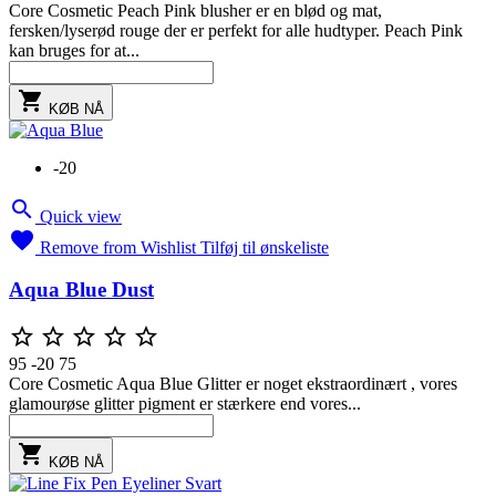
Core Cosmetic Peach Pink blusher er en blød og mat,
fersken/lyserød rouge der er perfekt for alle hudtyper. Peach Pink
kan bruges for at...

KØB NÅ
-20

Quick view

Remove from Wishlist
Tilføj til ønskeliste
Aqua Blue Dust





95
-20
75
Core Cosmetic Aqua Blue Glitter er noget ekstraordinært , vores
glamourøse glitter pigment er stærkere end vores...

KØB NÅ