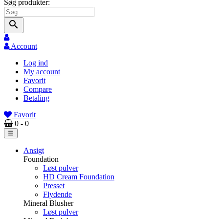
Søg produkter:
search
Account
Log ind
My account
Favorit
Compare
Betaling
Favorit
0
- 0
Toggle
☰
navigation
Ansigt
Foundation
Løst pulver
HD Cream Foundation
Presset
Flydende
Mineral Blusher
Løst pulver