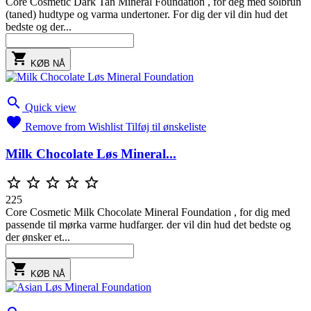
Core Cosmetic Dark Tan Mineral Foundation , for deg med solbrun
(taned) hudtype og varma undertoner. For dig der vil din hud det
bedste og der...

KØB NÅ

Quick view

Remove from Wishlist
Tilføj til ønskeliste
Milk Chocolate Løs Mineral...





225
Core Cosmetic Milk Chocolate Mineral Foundation , for dig med
passende til mørka varme hudfarger. der vil din hud det bedste og
der ønsker et...

KØB NÅ