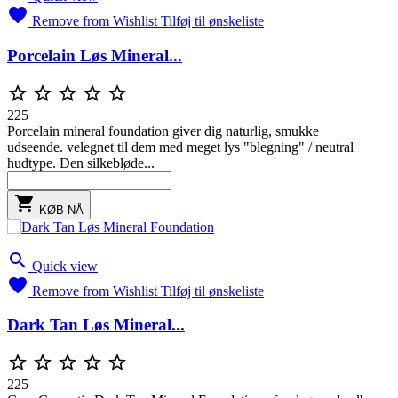

Remove from Wishlist
Tilføj til ønskeliste
Porcelain Løs Mineral...





225
Porcelain mineral foundation giver dig naturlig, smukke
udseende. velegnet til dem med meget lys "blegning" / neutral
hudtype. Den silkebløde...

KØB NÅ

Quick view

Remove from Wishlist
Tilføj til ønskeliste
Dark Tan Løs Mineral...





225