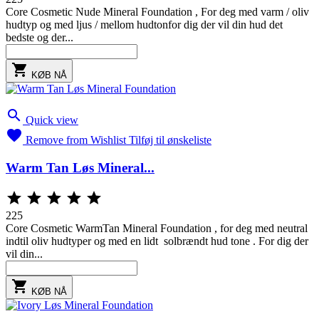
Core Cosmetic Nude Mineral Foundation , For deg med varm / oliv
hudtyp og med ljus / mellom hudtonfor dig der vil din hud det
bedste og der...

KØB NÅ

Quick view

Remove from Wishlist
Tilføj til ønskeliste
Warm Tan Løs Mineral...





225
Core Cosmetic WarmTan Mineral Foundation , for deg med neutral
indtil oliv hudtyper og med en lidt solbrændt hud tone . For dig der
vil din...

KØB NÅ