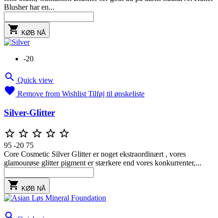
Blusher har en...

KØB NÅ
-20

Quick view

Remove from Wishlist
Tilføj til ønskeliste
Silver-Glitter





95
-20
75
Core Cosmetic Silver Glitter er noget ekstraordinært , vores
glamourøse glitter pigment er stærkere end vores konkurrenter,...

KØB NÅ
