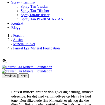
Spray - Tanning
Spray-Tan Væsker
Spray Tan Tilbehør
SprayTan-maskiner
Spray Tan Pakett SUN-TAN
Kontakt
Blogg
/
Forside
/
Ansigt
/
Mineral Pulver
/
Fairest Løs Mineral Foundation

Previous
Next
Fairest mineral foundation
giver dig naturlig, smukke
udseende. for dig med varm hudtype og bleg / lys hud
tone. Den silkebløde fine Mineralet er glat og dække
dine fine linjer og pletter effektivt. De bedste naturlige