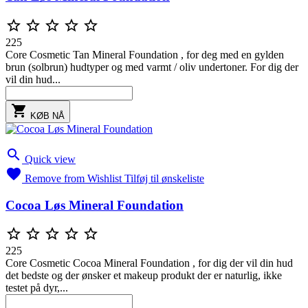





225
Core Cosmetic Tan Mineral Foundation , for deg med en gylden
brun (solbrun) hudtyper og med varmt / oliv undertoner. For dig der
vil din hud...

KØB NÅ

Quick view

Remove from Wishlist
Tilføj til ønskeliste
Cocoa Løs Mineral Foundation





225
Core Cosmetic Cocoa Mineral Foundation , for dig der vil din hud
det bedste og der ønsker et makeup produkt der er naturlig, ikke
testet på dyr,...