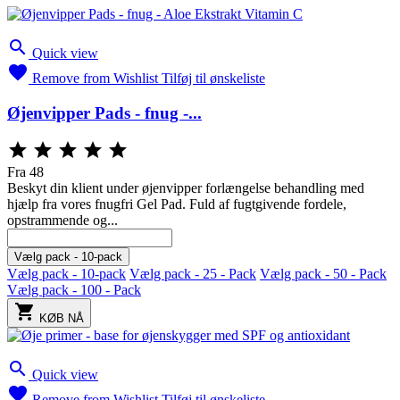

Quick view

Remove from Wishlist
Tilføj til ønskeliste
Øjenvipper Pads - fnug -...





Fra
48
Beskyt din klient under øjenvipper forlængelse behandling med
hjælp fra vores fnugfri Gel Pad. Fuld af fugtgivende fordele,
opstrammende og...
Vælg pack - 10-pack
Vælg pack - 10-pack
Vælg pack - 25 - Pack
Vælg pack - 50 - Pack
Vælg pack - 100 - Pack

KØB NÅ

Quick view

Remove from Wishlist
Tilføj til ønskeliste