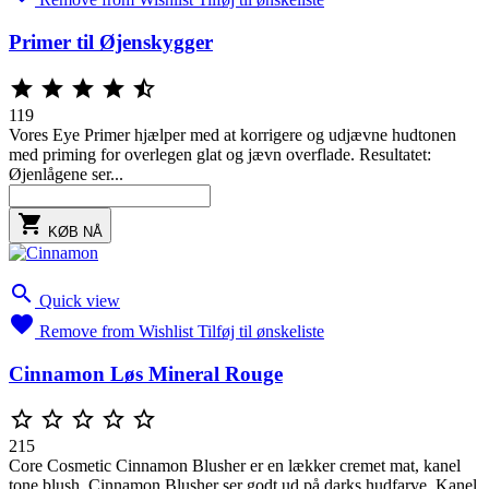
Primer til Øjenskygger





119
Vores Eye Primer hjælper med at korrigere og udjævne hudtonen
med priming for overlegen glat og jævn overflade. Resultatet:
Øjenlågene ser...

KØB NÅ

Quick view

Remove from Wishlist
Tilføj til ønskeliste
Cinnamon Løs Mineral Rouge





215
Core Cosmetic Cinnamon Blusher er en lækker cremet mat, kanel
tone blush, Cinnamon Blusher ser godt ud på darks hudfarve. Kanel