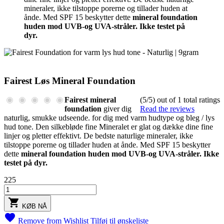
mineraler, ikke tilstoppe porerne og tillader huden at
ånde. Med SPF 15 beskytter dette
mineral foundation
huden mod UVB-og UVA-stråler. Ikke testet på
dyr.
Fairest Løs Mineral Foundation
Fairest mineral
(5/5) out of 1 total ratings
foundation
giver dig
Read the reviews
naturlig, smukke udseende. for dig med varm hudtype og bleg / lys
hud tone. Den silkebløde fine Mineralet er glat og dække dine fine
linjer og pletter effektivt. De bedste naturlige mineraler, ikke
tilstoppe porerne og tillader huden at ånde. Med SPF 15 beskytter
dette
mineral foundation huden mod UVB-og UVA-stråler. Ikke
testet på dyr.
225

KØB NÅ

Remove from Wishlist
Tilføj til ønskeliste