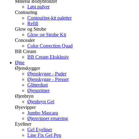
Mineral Bodybronzer
Løst pulver
Contouring
Contouring-kit paletter
Refill
Glow og Strobe
Glow og Strobe Kit
Concealer
Color Correction Quad
BB Cream
BB Cream Eksklusiv
Øjne
Øjenskygger
Øjenskygge - Puder
Øjenskygge - Presset
Glitterdust
Øjenprimer
Øjenbryn
Øjenbryn Gel
Øyevipper
Jumbo Mascara
Øjenvipper ernæring
Eyeliner
Gel Eyeliner
Line Fix Gel Pen