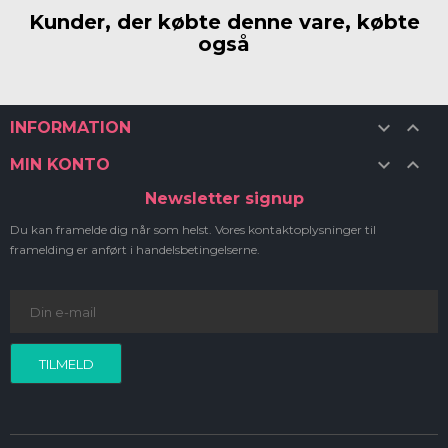
Kunder, der købte denne vare, købte
også


INFORMATION


MIN KONTO
Newsletter signup
Du kan framelde dig når som helst. Vores kontaktoplysninger til
framelding er anført i handelsbetingelserne.
TILMELD