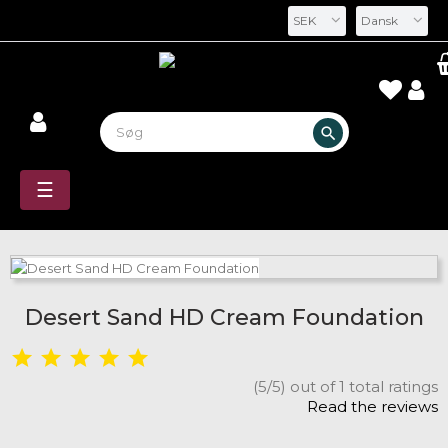
SEK
Dansk
search
Toggle
☰
navigation
Desert Sand HD Cream Foundation
(5/5) out of 1 total ratings
Read the reviews