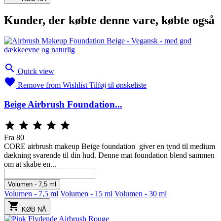
Kunder, der købte denne vare, købte også

Quick view

Remove from Wishlist
Tilføj til ønskeliste
Beige Airbrush Foundation...





Fra
80
CORE airbrush makeup Beige foundation giver en tynd til medium
dækning svarende til din hud. Denne mat foundation blend sammen
om at skabe en...
Volumen - 7,5 ml
Volumen - 7,5 ml
Volumen - 15 ml
Volumen - 30 ml

KØB NÅ