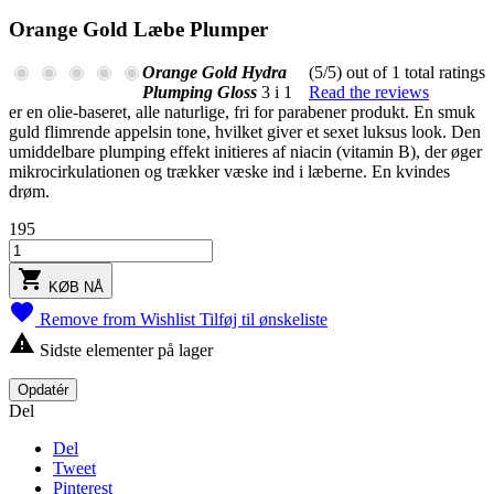
Orange Gold Læbe Plumper
Orange Gold Hydra
(5/5) out of 1 total ratings
Plumping Gloss
3 i 1
Read the reviews
er en olie-baseret, alle naturlige, fri for parabener produkt. En smuk
guld flimrende appelsin tone, hvilket giver et sexet luksus look. Den
umiddelbare plumping effekt initieres af niacin (vitamin B), der øger
mikrocirkulationen og trækker væske ind i læberne. En kvindes
drøm.
195

KØB NÅ

Remove from Wishlist
Tilføj til ønskeliste

Sidste elementer på lager
Del
Del
Tweet
Pinterest