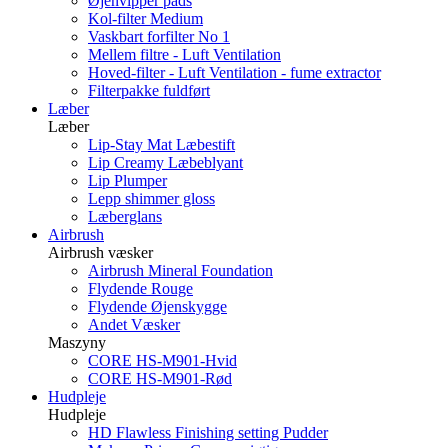
Øjenvipper pads
Kol-filter Medium
Vaskbart forfilter No 1
Mellem filtre - Luft Ventilation
Hoved-filter - Luft Ventilation - fume extractor
Filterpakke fuldført
Læber
Læber
Lip-Stay Mat Læbestift
Lip Creamy Læbeblyant
Lip Plumper
Lepp shimmer gloss
Læberglans
Airbrush
Airbrush væsker
Airbrush Mineral Foundation
Flydende Rouge
Flydende Øjenskygge
Andet Væsker
Maszyny
CORE HS-M901-Hvid
CORE HS-M901-Rød
Hudpleje
Hudpleje
HD Flawless Finishing setting Pudder