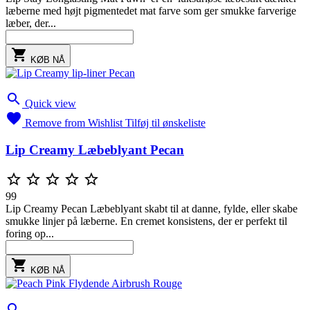
læberne med højt pigmentedet mat farve som ger smukke farverige
læber, der...

KØB NÅ

Quick view

Remove from Wishlist
Tilføj til ønskeliste
Lip Creamy Læbeblyant Pecan





99
Lip Creamy Pecan Læbeblyant skabt til at danne, fylde, eller skabe
smukke linjer på læberne. En cremet konsistens, der er perfekt til
foring op...

KØB NÅ
