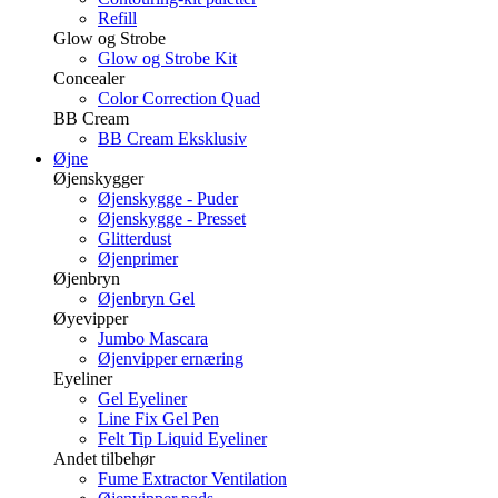
Refill
Glow og Strobe
Glow og Strobe Kit
Concealer
Color Correction Quad
BB Cream
BB Cream Eksklusiv
Øjne
Øjenskygger
Øjenskygge - Puder
Øjenskygge - Presset
Glitterdust
Øjenprimer
Øjenbryn
Øjenbryn Gel
Øyevipper
Jumbo Mascara
Øjenvipper ernæring
Eyeliner
Gel Eyeliner
Line Fix Gel Pen
Felt Tip Liquid Eyeliner
Andet tilbehør
Fume Extractor Ventilation