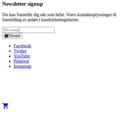
Newsletter signup
Du kan framelde dig når som helst. Vores kontaktoplysninger til
framelding er anført i handelsbetingelserne.
Tilmeld
Facebook
Twitter
YouTube
Pinterest
Instagram
Copyright 2025 Developed by
Studio1one
. All Rights Reserved.
A brand from True Beauty Inter AB
