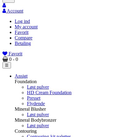
Account
Log ind
My account
Favorit
Compare
Betaling
Favorit
0
- 0
Toggle
☰
navigation
Ansigt
Foundation
Løst pulver
HD Cream Foundation
Presset
Flydende
Mineral Blusher
Løst pulver
Mineral Bodybronzer
Løst pulver
Contouring
Contouring-kit paletter