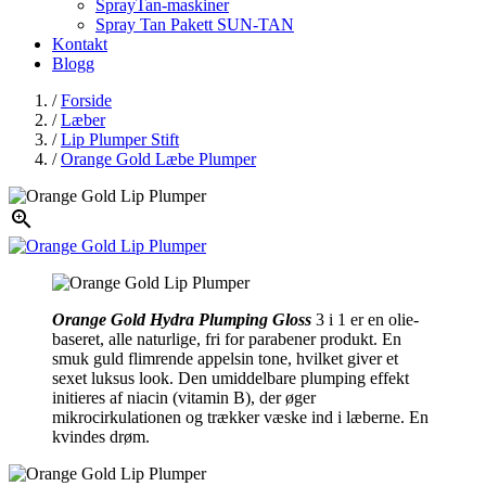
SprayTan-maskiner
Spray Tan Pakett SUN-TAN
Kontakt
Blogg
/
Forside
/
Læber
/
Lip Plumper Stift
/
Orange Gold Læbe Plumper

Orange Gold Hydra Plumping Gloss
3 i 1 er en olie-
baseret, alle naturlige, fri for parabener produkt. En
smuk guld flimrende appelsin tone, hvilket giver et
sexet luksus look. Den umiddelbare plumping effekt
initieres af niacin (vitamin B), der øger
mikrocirkulationen og trækker væske ind i læberne. En
kvindes drøm.