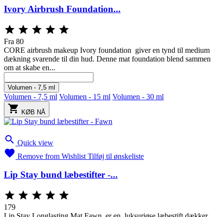
Ivory Airbrush Foundation...





Fra
80
CORE airbrush makeup Ivory foundation giver en tynd til medium
dækning svarende til din hud. Denne mat foundation blend sammen
om at skabe en...
Volumen - 7,5 ml
Volumen - 7,5 ml
Volumen - 15 ml
Volumen - 30 ml

KØB NÅ

Quick view

Remove from Wishlist
Tilføj til ønskeliste
Lip Stay bund læbestifter -...





179
Lip Stay Longlasting Mat Fawn er en luksuriøse læbestift dækker