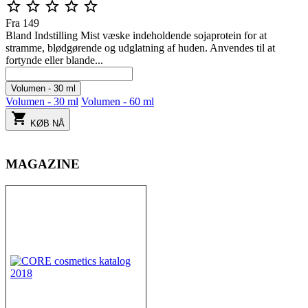





Fra
149
Bland Indstilling Mist væske indeholdende sojaprotein for at
stramme, blødgørende og udglatning af huden. Anvendes til at
fortynde eller blande...
Volumen - 30 ml
Volumen - 30 ml
Volumen - 60 ml

KØB NÅ
MAGAZINE