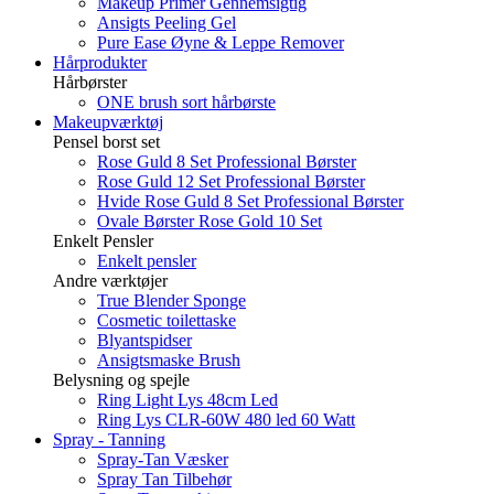
Makeup Primer Gennemsigtig
Ansigts Peeling Gel
Pure Ease Øyne & Leppe Remover
Hårprodukter
Hårbørster
ONE brush sort hårbørste
Makeupværktøj
Pensel borst set
Rose Guld 8 Set Professional Børster
Rose Guld 12 Set Professional Børster
Hvide Rose Guld 8 Set Professional Børster
Ovale Børster Rose Gold 10 Set
Enkelt Pensler
Enkelt pensler
Andre værktøjer
True Blender Sponge
Cosmetic toilettaske
Blyantspidser
Ansigtsmaske Brush
Belysning og spejle
Ring Light Lys 48cm Led
Ring Lys CLR-60W 480 led 60 Watt
Spray - Tanning
Spray-Tan Væsker
Spray Tan Tilbehør