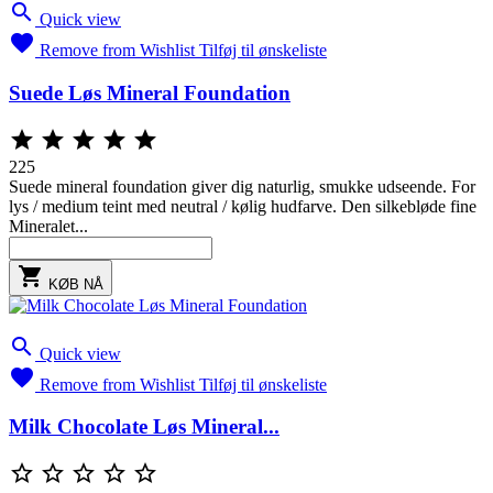

Quick view

Remove from Wishlist
Tilføj til ønskeliste
Suede Løs Mineral Foundation





225
Suede mineral foundation giver dig naturlig, smukke udseende. For
lys / medium teint med neutral / kølig hudfarve. Den silkebløde fine
Mineralet...

KØB NÅ

Quick view

Remove from Wishlist
Tilføj til ønskeliste
Milk Chocolate Løs Mineral...




