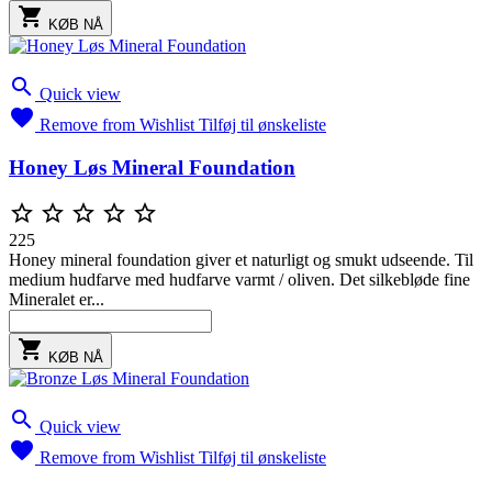

KØB NÅ

Quick view

Remove from Wishlist
Tilføj til ønskeliste
Honey Løs Mineral Foundation





225
Honey mineral foundation giver et naturligt og smukt udseende. Til
medium hudfarve med hudfarve varmt / oliven. Det silkebløde fine
Mineralet er...

KØB NÅ

Quick view

Remove from Wishlist
Tilføj til ønskeliste