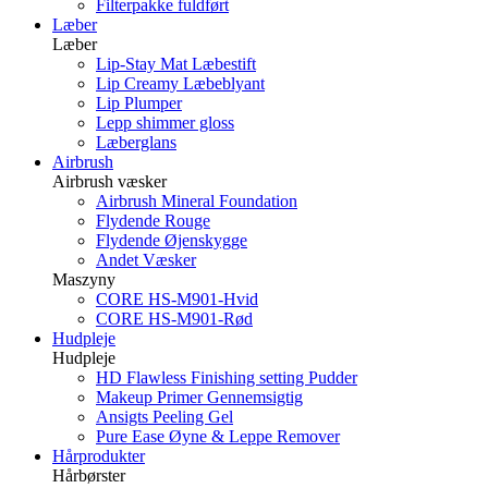
Filterpakke fuldført
Læber
Læber
Lip-Stay Mat Læbestift
Lip Creamy Læbeblyant
Lip Plumper
Lepp shimmer gloss
Læberglans
Airbrush
Airbrush væsker
Airbrush Mineral Foundation
Flydende Rouge
Flydende Øjenskygge
Andet Væsker
Maszyny
CORE HS-M901-Hvid
CORE HS-M901-Rød
Hudpleje
Hudpleje
HD Flawless Finishing setting Pudder
Makeup Primer Gennemsigtig
Ansigts Peeling Gel
Pure Ease Øyne & Leppe Remover
Hårprodukter
Hårbørster