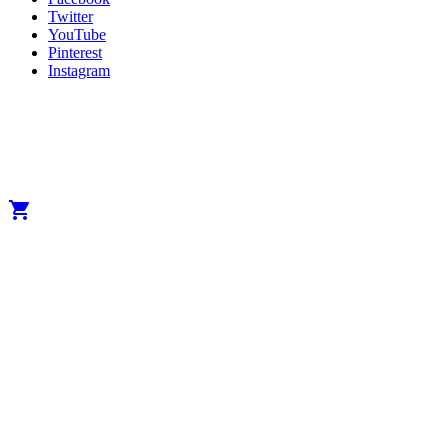
Twitter
YouTube
Pinterest
Instagram
Copyright 2025 Developed by
Studio1one
. All Rights Reserved.
A brand from True Beauty Inter AB
