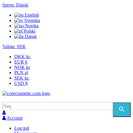
Sprog:
Dansk
English
Svenska
Norska
Polski
Dansk
Valuta:
SEK
DKK kr.
EUR €
NOK kr
PLN zł
SEK kr.
USD $
search
Account
Log ind