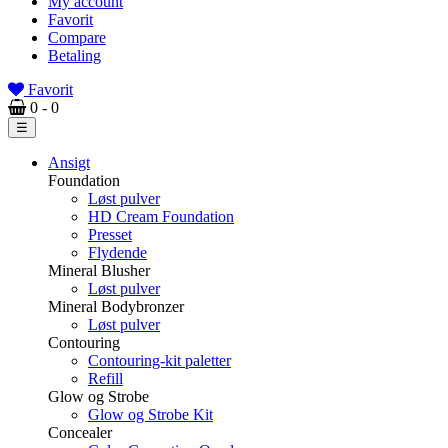
My account
Favorit
Compare
Betaling
Favorit
0
- 0
Toggle
☰
navigation
Ansigt
Foundation
Løst pulver
HD Cream Foundation
Presset
Flydende
Mineral Blusher
Løst pulver
Mineral Bodybronzer
Løst pulver
Contouring
Contouring-kit paletter
Refill
Glow og Strobe
Glow og Strobe Kit
Concealer