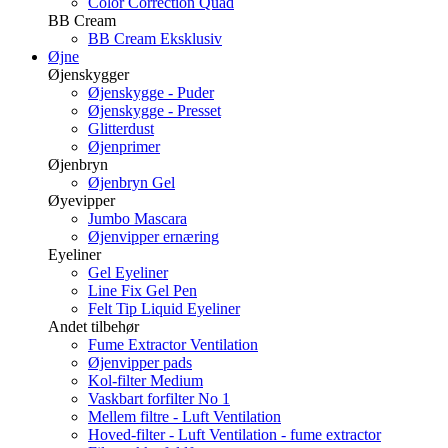
Color Correction Quad
BB Cream
BB Cream Eksklusiv
Øjne
Øjenskygger
Øjenskygge - Puder
Øjenskygge - Presset
Glitterdust
Øjenprimer
Øjenbryn
Øjenbryn Gel
Øyevipper
Jumbo Mascara
Øjenvipper ernæring
Eyeliner
Gel Eyeliner
Line Fix Gel Pen
Felt Tip Liquid Eyeliner
Andet tilbehør
Fume Extractor Ventilation
Øjenvipper pads
Kol-filter Medium
Vaskbart forfilter No 1
Mellem filtre - Luft Ventilation
Hoved-filter - Luft Ventilation - fume extractor