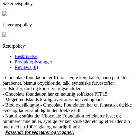
Säkerhetspolicy
Leveranspolicy
Returpolicy
Beskrivelse
Produktoplysninger
Reviews (0)
- Chocolate foundation, er fri fra stærke kemikalier, nano partikler,
parabener, bismut oxychloride, talk, syntetiske farvestoffer,
fyldstoffer, duft og konserveringsmiddler.
- Chocolate foundation har en naturlig solfaktor PFF15.
- Meget modstands kraftig overfor vand,sved og tåre.
- Blød og silk agtig - Chocolate Foundation har en fantastisk dække
evne og lader samtidig huden trække luft.
- Naturlig strålende: Chocolate Foundation reflekterer lyset og
minimerer fine linier, synlige rynker, solskader etc og efterlader din
hud med en 100% glat og naturlig finnish.
-
Passende for vegetarer og veganer.