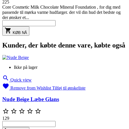
225
Core Cosmetic Milk Chocolate Mineral Foundation , for dig med
passende til mørka varme hudfarger. der vil din hud det bedste og
der ønsker et...

KØB NÅ
Kunder, der købte denne vare, købte også
Ikke på lager

Quick view

Remove from Wishlist
Tilføj til ønskeliste
Nude Beige Læbe Glans





129