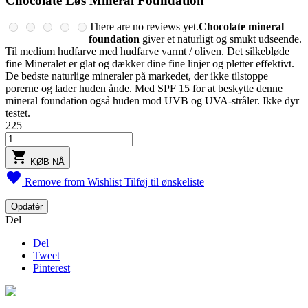
Chocolate Løs Mineral Foundation
There are no reviews yet.
Chocolate mineral
foundation
giver et naturligt og smukt udseende.
Til medium hudfarve med hudfarve varmt / oliven. Det silkebløde
fine Mineralet er glat og dækker dine fine linjer og pletter effektivt.
De bedste naturlige mineraler på markedet, der ikke tilstoppe
porerne og lader huden ånde. Med SPF 15 for at beskytte denne
mineral foundation også huden mod UVB og UVA-stråler. Ikke dyr
testet.
225

KØB NÅ

Remove from Wishlist
Tilføj til ønskeliste
Del
Del
Tweet
Pinterest