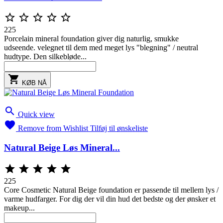





225
Porcelain mineral foundation giver dig naturlig, smukke
udseende. velegnet til dem med meget lys "blegning" / neutral
hudtype. Den silkebløde...

KØB NÅ

Quick view

Remove from Wishlist
Tilføj til ønskeliste
Natural Beige Løs Mineral...





225
Core Cosmetic Natural Beige foundation er passende til mellem lys /
varme hudfarger. For dig der vil din hud det bedste og der ønsker et
makeup...