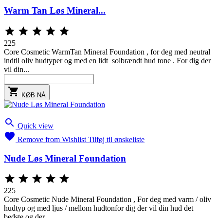
Warm Tan Løs Mineral...





225
Core Cosmetic WarmTan Mineral Foundation , for deg med neutral
indtil oliv hudtyper og med en lidt solbrændt hud tone . For dig der
vil din...

KØB NÅ

Quick view

Remove from Wishlist
Tilføj til ønskeliste
Nude Løs Mineral Foundation





225
Core Cosmetic Nude Mineral Foundation , For deg med varm / oliv
hudtyp og med ljus / mellom hudtonfor dig der vil din hud det
bedste og der...