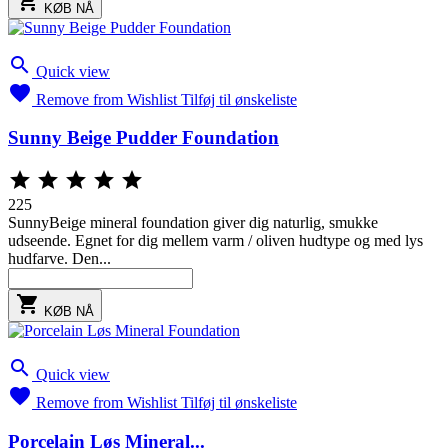

KØB NÅ

Quick view

Remove from Wishlist
Tilføj til ønskeliste
Sunny Beige Pudder Foundation





225
SunnyBeige mineral foundation giver dig naturlig, smukke
udseende. Egnet for dig mellem varm / oliven hudtype og med lys
hudfarve. Den...

KØB NÅ

Quick view

Remove from Wishlist
Tilføj til ønskeliste
Porcelain Løs Mineral...