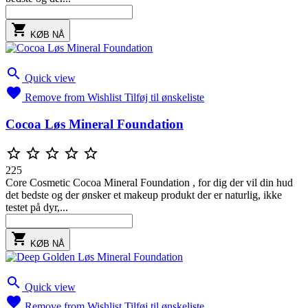

KØB NÅ

Quick view

Remove from Wishlist
Tilføj til ønskeliste
Cocoa Løs Mineral Foundation





225
Core Cosmetic Cocoa Mineral Foundation , for dig der vil din hud
det bedste og der ønsker et makeup produkt der er naturlig, ikke
testet på dyr,...

KØB NÅ

Quick view

Remove from Wishlist
Tilføj til ønskeliste